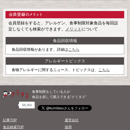
会員登録をすると、アレルゲン、食事制限対象食品を毎回設
定しなくても検索ができます。
メリット
について
食品回収情報
食品回収情報があります。詳細は
こちら
アレルギートピックス
食物アレルギーに関するニュース、トピックスは、
こちら
食事制限をしている人が
食品を探して購入できる“クミタス”
58,354
記事TOP
運営会社
食品検索TOP
採用