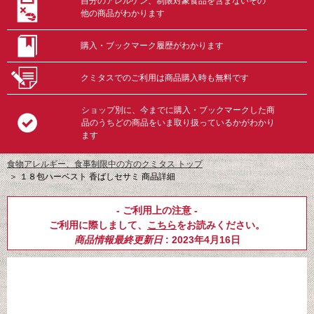
自分のアレルゲン、制限対象食品を含まないその
他の商品がわかります
購入・ブックマーク履歴がわかります
クミタスでのご利用は商品購入時も無料です
ショップ別に、今までに購入・ブックマークした商
品のうちどの商品をいま取り扱っているかがわかり
ます
食物アレルギー、食事制限中の方のクミタス トップ
＞
１８包ハーベスト 香ばしセサミ 商品詳細
- ご利用上の注意 -
ご利用に際しまして、
こちら
をお読みください。
商品情報最終更新日
: 2023年4月16日