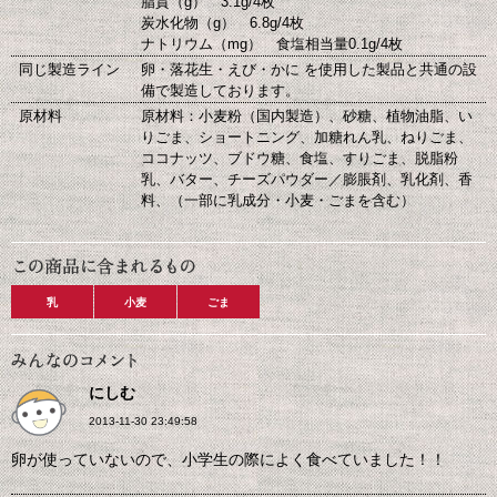
脂質（g） 3.1g/4枚
炭水化物（g） 6.8g/4枚
ナトリウム（mg） 食塩相当量0.1g/4枚
同じ製造ライン
卵・落花生・えび・かに を使用した製品と共通の設
備で製造しております。
原材料
原材料：小麦粉（国内製造）、砂糖、植物油脂、い
りごま、ショートニング、加糖れん乳、ねりごま、
ココナッツ、ブドウ糖、食塩、すりごま、脱脂粉
乳、バター、チーズパウダー／膨脹剤、乳化剤、香
料、（一部に乳成分・小麦・ごまを含む）
乳
小麦
ごま
にしむ
2013-11-30 23:49:58
卵が使っていないので、小学生の際によく食べていました！！