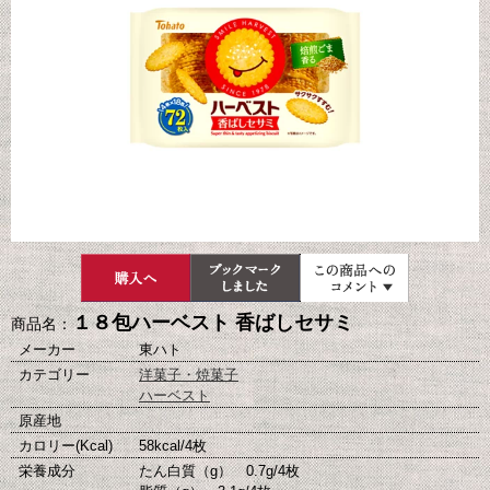
１８包ハーベスト 香ばしセサミ
商品名：
メーカー
東ハト
カテゴリー
洋菓子・焼菓子
ハーベスト
原産地
カロリー(Kcal)
58kcal/4枚
栄養成分
たん白質（g） 0.7g/4枚