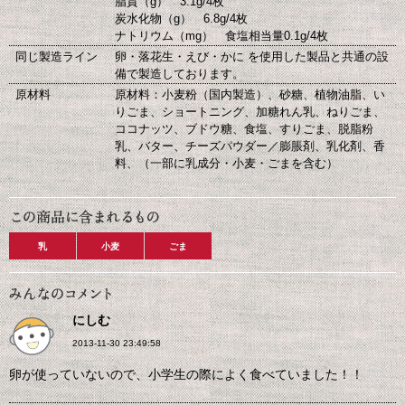
脂質（g） 3.1g/4枚
炭水化物（g） 6.8g/4枚
ナトリウム（mg） 食塩相当量0.1g/4枚
同じ製造ライン
卵・落花生・えび・かに を使用した製品と共通の設
備で製造しております。
原材料
原材料：小麦粉（国内製造）、砂糖、植物油脂、い
りごま、ショートニング、加糖れん乳、ねりごま、
ココナッツ、ブドウ糖、食塩、すりごま、脱脂粉
乳、バター、チーズパウダー／膨脹剤、乳化剤、香
料、（一部に乳成分・小麦・ごまを含む）
乳
小麦
ごま
にしむ
2013-11-30 23:49:58
卵が使っていないので、小学生の際によく食べていました！！