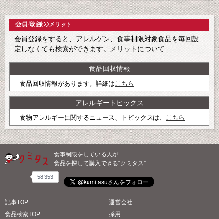
会員登録をすると、アレルゲン、食事制限対象食品を毎回設
定しなくても検索ができます。
メリット
について
食品回収情報
食品回収情報があります。詳細は
こちら
アレルギートピックス
食物アレルギーに関するニュース、トピックスは、
こちら
食事制限をしている人が
食品を探して購入できる“クミタス”
58,353
記事TOP
運営会社
食品検索TOP
採用