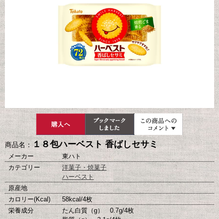
１８包ハーベスト 香ばしセサミ
商品名：
メーカー
東ハト
カテゴリー
洋菓子・焼菓子
ハーベスト
原産地
カロリー(Kcal)
58kcal/4枚
栄養成分
たん白質（g） 0.7g/4枚