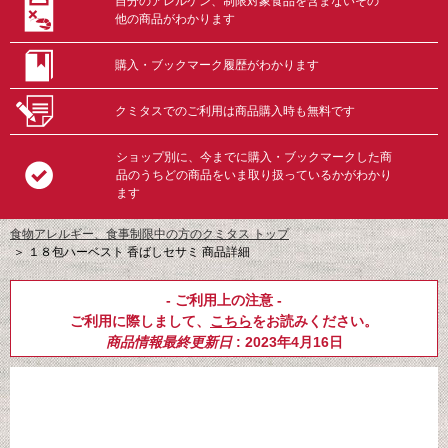
自分のアレルゲン、制限対象食品を含まないその
他の商品がわかります
購入・ブックマーク履歴がわかります
クミタスでのご利用は商品購入時も無料です
ショップ別に、今までに購入・ブックマークした商
品のうちどの商品をいま取り扱っているかがわかり
ます
食物アレルギー、食事制限中の方のクミタス トップ
＞
１８包ハーベスト 香ばしセサミ 商品詳細
- ご利用上の注意 -
ご利用に際しまして、
こちら
をお読みください。
商品情報最終更新日
: 2023年4月16日