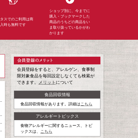
ショップ別に、今までに
購入・ブックマークした
ミタスでのご利用は商
商品のうちどの商品をい
購入時も無料です
ま取り扱っているかがわ
かります
会員登録をすると、アレルゲン、食事制
限対象食品を毎回設定しなくても検索が
できます。
メリット
について
食品回収情報
食品回収情報があります。詳細は
こちら
アレルギートピックス
食物アレルギーに関するニュース、トピ
ックスは、
こちら