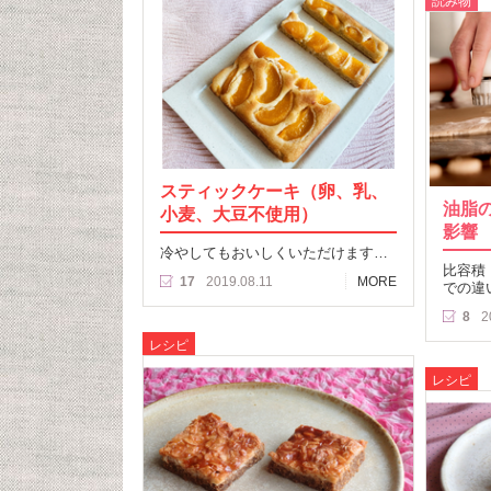
読み物
スティックケーキ（卵、乳、
油脂
小麦、大豆不使用）
影響 
冷やしてもおいしくいただけます…
比容積
17
2019.08.11
MORE
での違
8
2
レシピ
レシピ