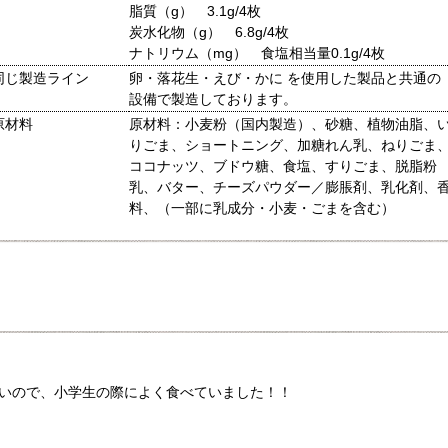
脂質（g） 3.1g/4枚
炭水化物（g） 6.8g/4枚
ナトリウム（mg） 食塩相当量0.1g/4枚
同じ製造ライン
卵・落花生・えび・かに を使用した製品と共通の
設備で製造しております。
原材料
原材料：小麦粉（国内製造）、砂糖、植物油脂、
りごま、ショートニング、加糖れん乳、ねりごま
ココナッツ、ブドウ糖、食塩、すりごま、脱脂粉
乳、バター、チーズパウダー／膨脹剤、乳化剤、
料、（一部に乳成分・小麦・ごまを含む）
いので、小学生の際によく食べていました！！