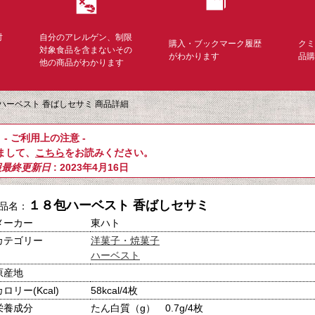
対
自分のアレルゲン、制限
購入・ブックマーク履歴
ク
く
対象食品を含まないその
がわかります
品
他の商品がわかります
ハーベスト 香ばしセサミ 商品詳細
- ご利用上の注意 -
まして、
こちら
をお読みください。
報最終更新日
: 2023年4月16日
１８包ハーベスト 香ばしセサミ
品名：
メーカー
東ハト
カテゴリー
洋菓子・焼菓子
ハーベスト
原産地
カロリー(Kcal)
58kcal/4枚
栄養成分
たん白質（g） 0.7g/4枚