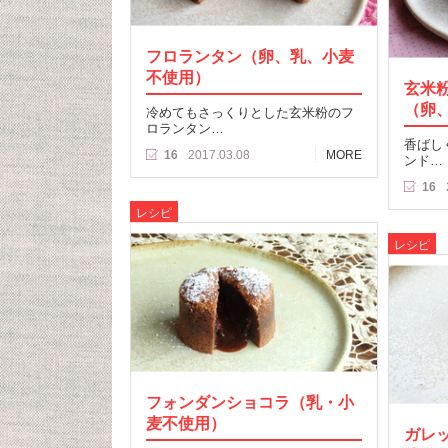
フロランタン（卵、乳、小麦
不使用）
玄米
（卵
冷めてもさっくりとした玄米粉のフ
ロランタン…
香ばし
16
2017.03.08
MORE
ンド…
16
レシピ
レシピ
フォンダンショコラ（乳・小
麦不使用）
ガレ