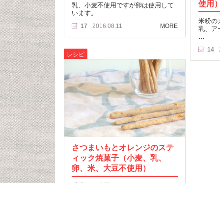
使用
乳、小麦不使用ですが卵は使用して
います。…
米粉の
17
2016.08.11
MORE
乳、ア
…
14
レシピ
さつまいもとオレンジのステ
ィック焼菓子（小麦、乳、
卵、米、大豆不使用）
砂糖も不使用のソフトスティッ
ク！…
20
2016.03.03
MORE