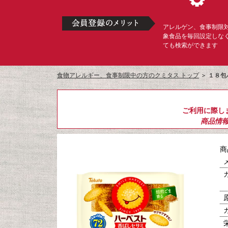
アレルゲン、食事制限
象食品を毎回設定しな
ても検索ができます
食物アレルギー、食事制限中の方のクミタス トップ
＞
１８包
ご利用に際し
商品情
商