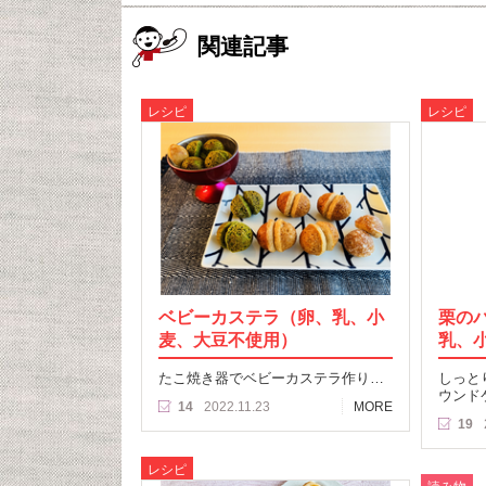
関連記事
レシピ
レシピ
ベビーカステラ（卵、乳、小
栗の
麦、大豆不使用）
乳、
たこ焼き器でベビーカステラ作り…
しっと
ウンド
14
2022.11.23
MORE
19
レシピ