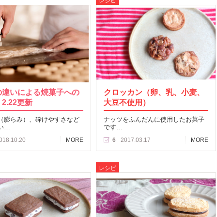
レシピ
の違いによる焼菓子への
クロッカン（卵、乳、小麦、
2.22更新
大豆不使用）
（膨らみ）、砕けやすさなど
ナッツをふんだんに使用したお菓子
い…
です…
018.10.20
MORE
6
2017.03.17
MORE
レシピ