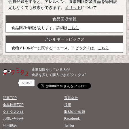
会員登録をすると、アレルゲン、食事制限対象食品を毎回設
定しなくても検索ができます。
メリット
について
食品回収情報
食品回収情報があります。詳細は
こちら
アレルギートピックス
食物アレルギーに関するニュース、トピックスは、
こちら
食事制限をしている人が
食品を探して購入できる“クミタス”
58,353
記事TOP
運営会社
食品検索TOP
採用
クミタスとは
取材のご依頼
お問い合わせ
Facebook
利用規約
Twitter