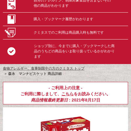
自分のアレルゲン、制限対象食品を含まないその
他の商品がわかります
購入・ブックマーク履歴がわかります
クミタスでのご利用は商品購入時も無料です
ショップ別に、今までに購入・ブックマークした商
品のうちどの商品をいま取り扱っているかがわかり
ます
食物アレルギー、食事制限中の方のクミタス トップ
＞
森永 マンナビスケット 商品詳細
- ご利用上の注意 -
ご利用に際しまして、
こちら
をお読みください。
商品情報最終更新日
: 2021年8月17日