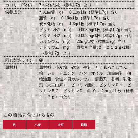
カロリー(Kcal)
7.4Kcal/1枚（標準1.7g）当り
栄養成分
たん白質（g） 0.11g/1枚（標準1.7g）当り
脂質（g） 0.19g/1枚（標準1.7g）当り
炭水化物（g） 1.3g/1枚（標準1.7g）当り
ビタミンB1（mg） 0.008mg/1枚（標準1.7g）当り
ビタミンB2（mg） 0.008mg/1枚（標準1.7g）当り
カルシウム（mg） 20mg/1枚（標準1.7g）当り
ナトリウム（mg） 食塩相当量:０．０１２ｇ/1枚
（標準1.7g）当り
同じ製造ライン
卵
原材料
原材料：小麦粉、砂糖、牛乳、とうもろこしでん
粉、ショートニング、バターオイル、加糖練乳、植
物油脂、食塩／貝カルシウム、膨脹剤、香料、乳化
剤（大豆由来）、ピロリン酸鉄、ビタミンＢ１、ビ
タミンＢ２、ビタミンＤ。鉄:０．２ｍｇ/１枚（標準
１．７ｇ）当たり
乳
小麦
大豆
貝類