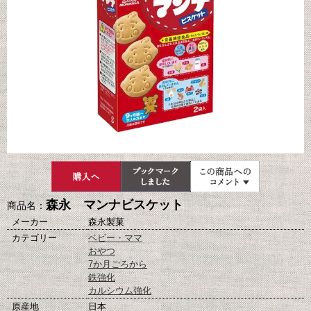
森永 マンナビスケット
商品名：
メーカー
森永製菓
カテゴリー
ベビー・ママ
おやつ
7か月ごろから
鉄強化
カルシウム強化
原産地
日本