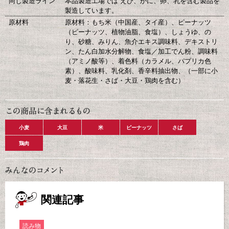
同じ製造ライン
本品製造工場では えび、かに、卵、乳を含む製品を
製造しています。
原材料
原材料：もち米（中国産、タイ産）、ピーナッツ
（ピーナッツ、植物油脂、食塩）、しょうゆ、の
り、砂糖、みりん、魚介エキス調味料、デキストリ
ン、たん白加水分解物、食塩／加工でん粉、調味料
（アミノ酸等）、着色料（カラメル、パプリカ色
素）、酸味料、乳化剤、香辛料抽出物、（一部に小
麦・落花生・さば・大豆・鶏肉を含む）
小麦
大豆
米
ピーナッツ
さば
鶏肉
関連記事
読み物