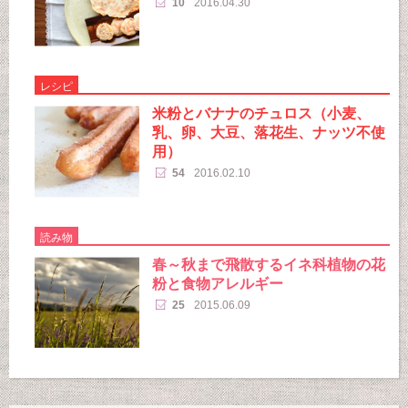
10
2016.04.30
レシピ
米粉とバナナのチュロス（小麦、
乳、卵、大豆、落花生、ナッツ不使
用）
54
2016.02.10
読み物
春～秋まで飛散するイネ科植物の花
粉と食物アレルギー
25
2015.06.09