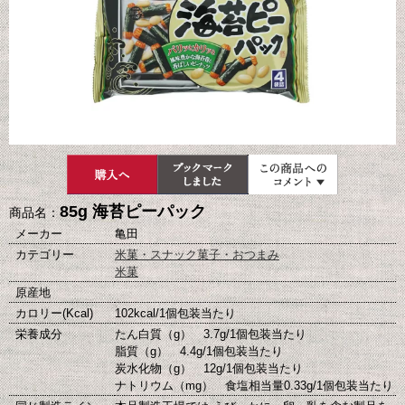
85g 海苔ピーパック
商品名：
メーカー
亀田
カテゴリー
米菓・スナック菓子・おつまみ
米菓
原産地
カロリー(Kcal)
102kcal/1個包装当たり
栄養成分
たん白質（g） 3.7g/1個包装当たり
脂質（g） 4.4g/1個包装当たり
炭水化物（g） 12g/1個包装当たり
ナトリウム（mg） 食塩相当量0.33g/1個包装当たり