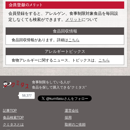
会員登録をすると、アレルゲン、食事制限対象食品を毎回設
定しなくても検索ができます。
メリット
について
食品回収情報
食品回収情報があります。詳細は
こちら
アレルギートピックス
食物アレルギーに関するニュース、トピックスは、
こちら
食事制限をしている人が
食品を探して購入できる“クミタス”
58,377
記事TOP
運営会社
食品検索TOP
採用
クミタスとは
取材のご依頼