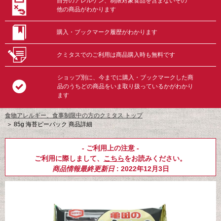
自分のアレルゲン、制限対象食品を含まないその
他の商品がわかります
購入・ブックマーク履歴がわかります
クミタスでのご利用は商品購入時も無料です
ショップ別に、今までに購入・ブックマークした商
品のうちどの商品をいま取り扱っているかがわかり
ます
食物アレルギー、食事制限中の方のクミタス トップ
＞
85g 海苔ピーパック 商品詳細
- ご利用上の注意 -
ご利用に際しまして、
こちら
をお読みください。
商品情報最終更新日
: 2022年12月3日