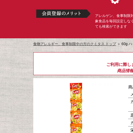
アレルゲン、食事制限
象食品を毎回設定しな
ても検索ができます
食物アレルギー、食事制限中の方のクミタス トップ
＞
60g
ご利用に際し
商品情
商