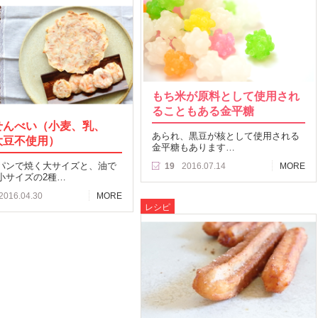
もち米が原料として使用され
ることもある金平糖
せんべい（小麦、乳、
あられ、黒豆が核として使用される
大豆不使用）
金平糖もあります…
パンで焼く大サイズと、油で
19
2016.07.14
MORE
小サイズの2種…
2016.04.30
MORE
レシピ