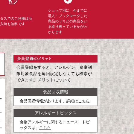
ショップ別に、今までに
購入・ブックマークした
ミタスでのご利用は商
商品のうちどの商品をい
購入時も無料です
ま取り扱っているかがわ
かります
会員登録をすると、アレルゲン、食事制
限対象食品を毎回設定しなくても検索が
できます。
メリット
について
食品回収情報
食品回収情報があります。詳細は
こちら
アレルギートピックス
食物アレルギーに関するニュース、トピ
ックスは、
こちら