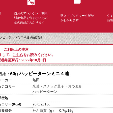
対
自分のアレルゲン、制限
購入・ブックマーク履歴
ク
く
対象食品を含まないその
がわかります
品
他の商品がわかります
 ハッピーターンミニ４連 商品詳細
- ご利用上の注意 -
まして、
こちら
をお読みください。
報最終更新日
: 2022年10月9日
60g ハッピーターンミニ４連
品名：
メーカー
亀田
カテゴリー
米菓・スナック菓子・おつまみ
ハッピーターン
原産地
カロリー(Kcal)
78Kcal/15g
栄養成分
たん白質（g） 0.7g/15g