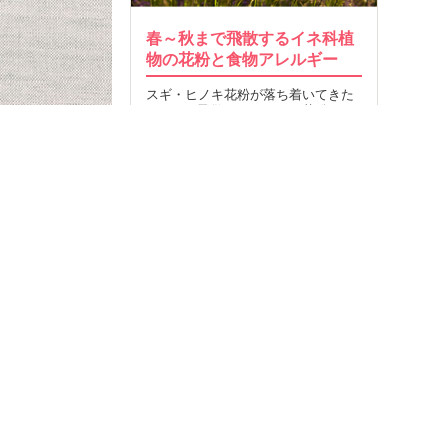
春～秋まで飛散するイネ科植
物の花粉と食物アレルギー
スギ・ヒノキ花粉が落ち着いてきた
ころから飛散するカモガヤ花粉とア
レルギー症状について…
25
2015.06.09
MORE
記事T
食品検
クミ
食事制限をしている人が
お問
食品を探して購入できる“クミタス”
利用
プラ
58,353
ヘル
食物ア