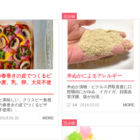
読み物
の春巻きの皮でつくるピ
米ぬかによるアレルギー
小麦、乳、卵、大豆不使
米ぬか漬物・ピクルス摂取直後に口
腔咽頭にかゆみ、イガイガ、顔面血
管浮腫、咳が出現…
と美味しい、クリスピー食感
の春巻きの皮でつくるピザ
14
2019.03.02
MORE
不使用）…
2019.06.30
MORE
読み物