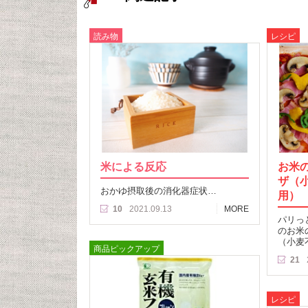
読み物
レシピ
米による反応
お米
ザ（
おかゆ摂取後の消化器症状…
用）
10
2021.09.13
MORE
パリっ
のお米
（小麦
商品ピックアップ
21
レシピ