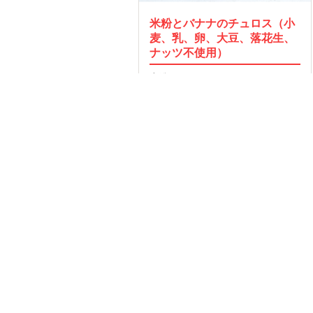
米粉とバナナのチュロス（小
麦、乳、卵、大豆、落花生、
ナッツ不使用）
米粉とバナナでカリッともっちりチ
ュロス…
54
2016.02.10
MORE
OP
運営会社
Facebook
索TOP
採用
Twitter
タスとは
取材のご依頼
い合わせ
規約
イバシー
プ
レルギー/アトピー