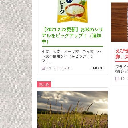
【2021.2.22更新】お米のシリ
アルをピックアップ！（追加
中）
えび
小麦、大麦、オーツ麦、ライ麦、ハ
ト麦不使用タイプをピックアッ
卵、
プ！…
フライ
14
2016.09.15
MORE
揚げる
10
読み物