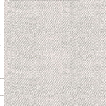
砂
解
、
豆