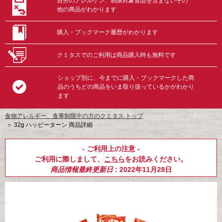
自分のアレルゲン、制限対象食品を含まないその
他の商品がわかります
購入・ブックマーク履歴がわかります
クミタスでのご利用は商品購入時も無料です
ショップ別に、今までに購入・ブックマークした商
品のうちどの商品をいま取り扱っているかがわかり
ます
食物アレルギー、食事制限中の方のクミタス トップ
＞
32g ハッピーターン 商品詳細
- ご利用上の注意 -
ご利用に際しまして、
こちら
をお読みください。
商品情報最終更新日
: 2022年11月28日