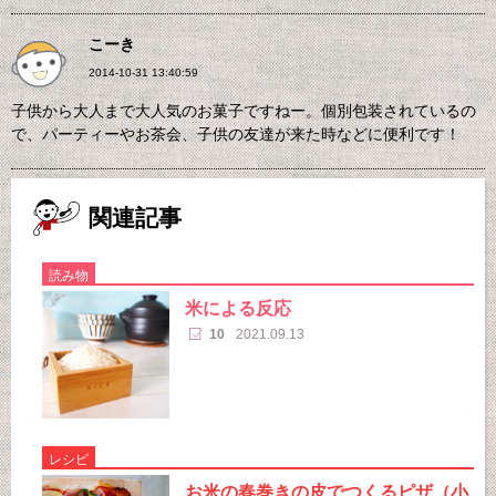
こーき
2014-10-31 13:40:59
子供から大人まで大人気のお菓子ですねー。個別包装されているの
で、パーティーやお茶会、子供の友達が来た時などに便利です！
関連記事
読み物
米による反応
10
2021.09.13
レシピ
お米の春巻きの皮でつくるピザ（小