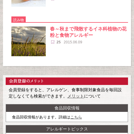
読み物
春～秋まで飛散するイネ科植物の花
粉と食物アレルギー
25
2015.06.09
会員登録をすると、アレルゲン、食事制限対象食品を毎回設
定しなくても検索ができます。
メリット
について
食品回収情報
食品回収情報があります。詳細は
こちら
アレルギートピックス