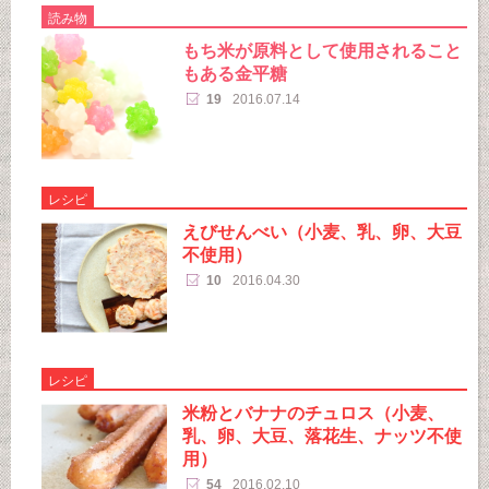
読み物
もち米が原料として使用されること
もある金平糖
19
2016.07.14
レシピ
えびせんべい（小麦、乳、卵、大豆
不使用）
10
2016.04.30
レシピ
米粉とバナナのチュロス（小麦、
乳、卵、大豆、落花生、ナッツ不使
用）
54
2016.02.10