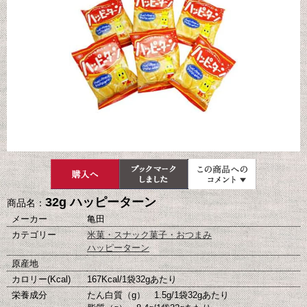
32g ハッピーターン
商品名：
メーカー
亀田
カテゴリー
米菓・スナック菓子・おつまみ
ハッピーターン
原産地
カロリー(Kcal)
167Kcal/1袋32gあたり
栄養成分
たん白質（g） 1.5g/1袋32gあたり