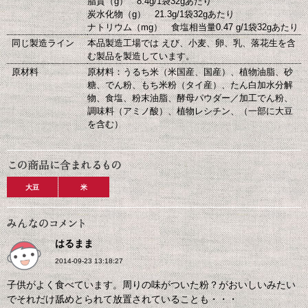
脂質（g） 8.4g/1袋32gあたり
炭水化物（g） 21.3g/1袋32gあたり
ナトリウム（mg） 食塩相当量0.47 g/1袋32gあたり
同じ製造ライン
本品製造工場では えび、小麦、卵、乳、落花生を含
む製品を製造しています。
原材料
原材料：うるち米（米国産、国産）、植物油脂、砂
糖、でん粉、もち米粉（タイ産）、たん白加水分解
物、食塩、粉末油脂、酵母パウダー／加工でん粉、
調味料（アミノ酸）、植物レシチン、（一部に大豆
を含む）
大豆
米
はるまま
2014-09-23 13:18:27
子供がよく食べています。周りの味がついた粉？がおいしいみたい
でそれだけ舐めとられて放置されていることも・・・