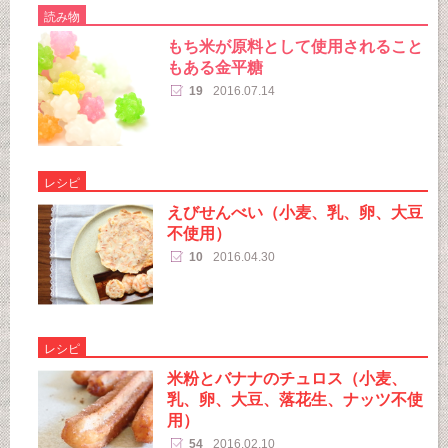
読み物
もち米が原料として使用されること
もある金平糖
19
2016.07.14
レシピ
えびせんべい（小麦、乳、卵、大豆
不使用）
10
2016.04.30
レシピ
米粉とバナナのチュロス（小麦、
乳、卵、大豆、落花生、ナッツ不使
用）
54
2016.02.10