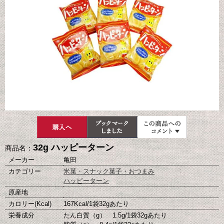
32g ハッピーターン
商品名：
メーカー
亀田
カテゴリー
米菓・スナック菓子・おつまみ
ハッピーターン
原産地
カロリー(Kcal)
167Kcal/1袋32gあたり
栄養成分
たん白質（g） 1.5g/1袋32gあたり