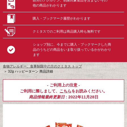
自分のアレルゲン、制限対象食品を含まないその
他の商品がわかります
購入・ブックマーク履歴がわかります
クミタスでのご利用は商品購入時も無料です
ショップ別に、今までに購入・ブックマークした商
品のうちどの商品をいま取り扱っているかがわかり
ます
食物アレルギー、食事制限中の方のクミタス トップ
＞
32g ハッピーターン 商品詳細
- ご利用上の注意 -
ご利用に際しまして、
こちら
をお読みください。
商品情報最終更新日
: 2022年11月28日