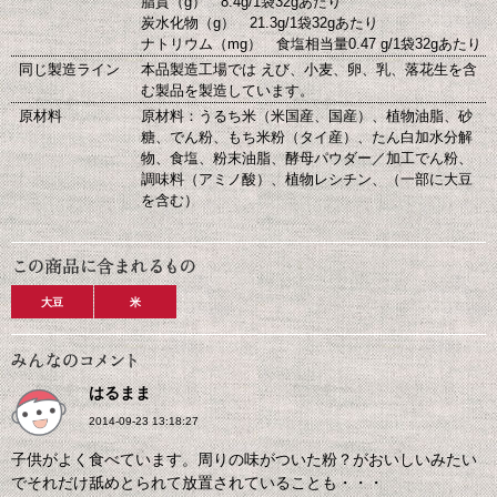
脂質（g） 8.4g/1袋32gあたり
炭水化物（g） 21.3g/1袋32gあたり
ナトリウム（mg） 食塩相当量0.47 g/1袋32gあたり
同じ製造ライン
本品製造工場では えび、小麦、卵、乳、落花生を含
む製品を製造しています。
原材料
原材料：うるち米（米国産、国産）、植物油脂、砂
糖、でん粉、もち米粉（タイ産）、たん白加水分解
物、食塩、粉末油脂、酵母パウダー／加工でん粉、
調味料（アミノ酸）、植物レシチン、（一部に大豆
を含む）
大豆
米
はるまま
2014-09-23 13:18:27
子供がよく食べています。周りの味がついた粉？がおいしいみたい
でそれだけ舐めとられて放置されていることも・・・