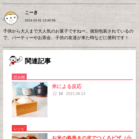
こーき
2014-10-31 13:40:59
子供から大人まで大人気のお菓子ですねー。個別包装されているの
で、パーティーやお茶会、子供の友達が来た時などに便利です！
関連記事
読み物
米による反応
10
2021.09.13
レシピ
お米の春巻きの皮でつくるピザ（小