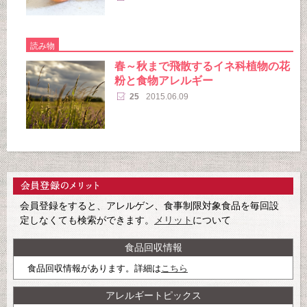
読み物
春～秋まで飛散するイネ科植物の花
粉と食物アレルギー
25
2015.06.09
会員登録をすると、アレルゲン、食事制限対象食品を毎回設
定しなくても検索ができます。
メリット
について
食品回収情報
食品回収情報があります。詳細は
こちら
アレルギートピックス