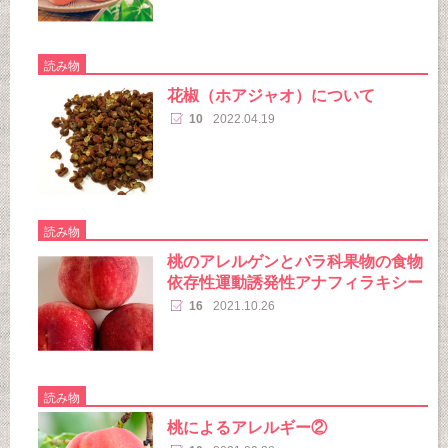
読み物
花椒（ホアジャオ）について
10
2022.04.19
読み物
桃のアレルゲンとバラ科果物の食物
依存性運動誘発性アナフィラキシー
16
2021.10.26
読み物
桃によるアレルギー②