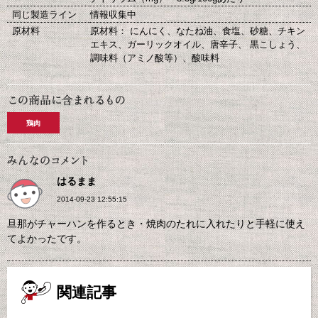
同じ製造ライン
情報収集中
原材料
原材料： にんにく、なたね油、食塩、砂糖、チキン
エキス、ガーリックオイル、唐辛子、 黒こしょう、
調味料（アミノ酸等）、酸味料
鶏肉
はるまま
2014-09-23 12:55:15
旦那がチャーハンを作るとき・焼肉のたれに入れたりと手軽に使え
てよかったです。
関連記事