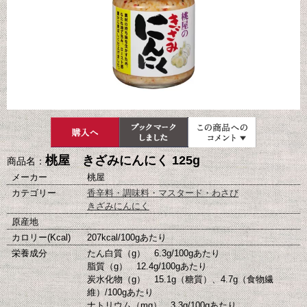
桃屋 きざみにんにく 125g
商品名：
メーカー
桃屋
カテゴリー
香辛料・調味料・マスタード・わさび
きざみにんにく
原産地
カロリー(Kcal)
207kcal/100gあたり
栄養成分
たん白質（g） 6.3g/100gあたり
脂質（g） 12.4g/100gあたり
炭水化物（g） 15.1g（糖質）、4.7g（食物繊
維）/100gあたり
ナトリウム（mg） 3.3g/100gあたり