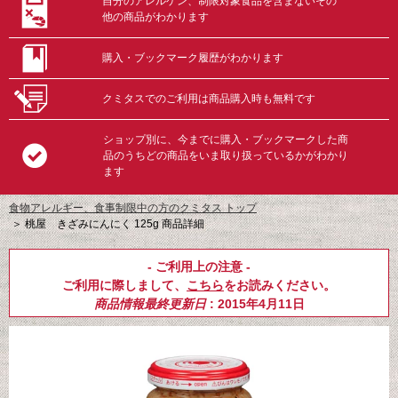
自分のアレルゲン、制限対象食品を含まないその
他の商品がわかります
購入・ブックマーク履歴がわかります
クミタスでのご利用は商品購入時も無料です
ショップ別に、今までに購入・ブックマークした商
品のうちどの商品をいま取り扱っているかがわかり
ます
食物アレルギー、食事制限中の方のクミタス トップ
＞
桃屋 きざみにんにく 125g 商品詳細
- ご利用上の注意 -
ご利用に際しまして、
こちら
をお読みください。
商品情報最終更新日
: 2015年4月11日