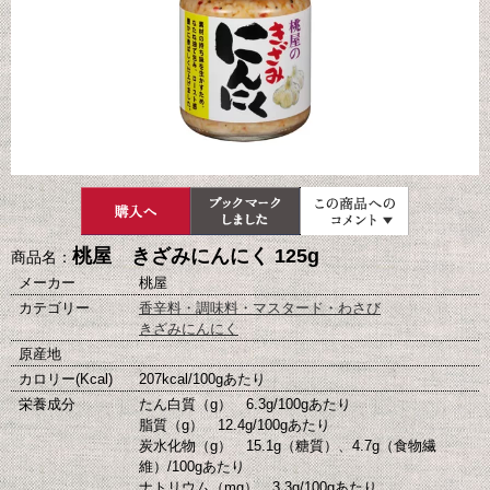
桃屋 きざみにんにく 125g
商品名：
メーカー
桃屋
カテゴリー
香辛料・調味料・マスタード・わさび
きざみにんにく
原産地
カロリー(Kcal)
207kcal/100gあたり
栄養成分
たん白質（g） 6.3g/100gあたり
脂質（g） 12.4g/100gあたり
炭水化物（g） 15.1g（糖質）、4.7g（食物繊
維）/100gあたり
ナトリウム（mg） 3.3g/100gあたり