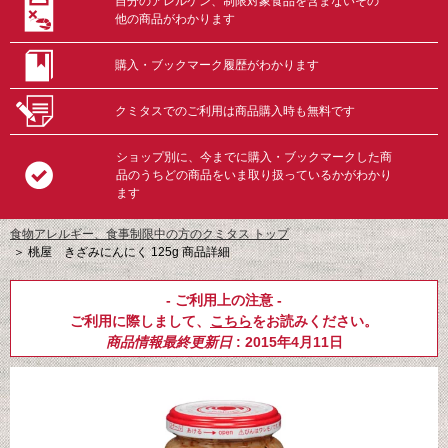
自分のアレルゲン、制限対象食品を含まないその
他の商品がわかります
購入・ブックマーク履歴がわかります
クミタスでのご利用は商品購入時も無料です
ショップ別に、今までに購入・ブックマークした商
品のうちどの商品をいま取り扱っているかがわかり
ます
食物アレルギー、食事制限中の方のクミタス トップ
＞
桃屋 きざみにんにく 125g 商品詳細
- ご利用上の注意 -
ご利用に際しまして、
こちら
をお読みください。
商品情報最終更新日
: 2015年4月11日