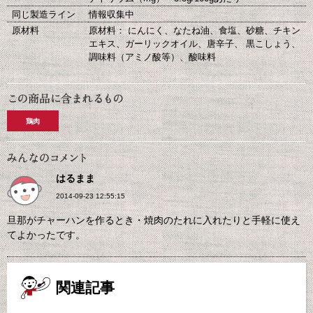
同じ製造ライン
情報収集中
原材料
原材料： にんにく、なたね油、食塩、砂糖、チキン
エキス、ガーリックオイル、唐辛子、 黒こしょう、
調味料（アミノ酸等）、酸味料
鶏肉
はるまま
2014-09-23 12:55:15
旦那がチャーハンを作るとき・焼肉のたれに入れたりと手軽に使え
てよかったです。
関連記事