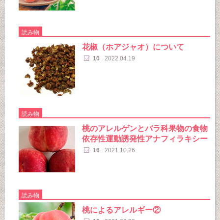
読み物
花椒（ホアジャオ）について
10
2022.04.19
読み物
桃のアレルゲンとバラ科果物の食物
依存性運動誘発性アナフィラキシー
16
2021.10.26
読み物
桃によるアレルギー②