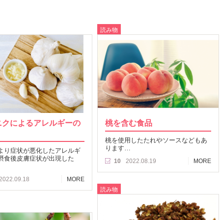
読み物
ニクによるアレルギーの
桃を含む食品
桃を使用したたれやソースなどもあ
ります…
より症状が悪化したアレルギ
摂食後皮膚症状が出現した
10
2022.08.19
MORE
2022.09.18
MORE
読み物