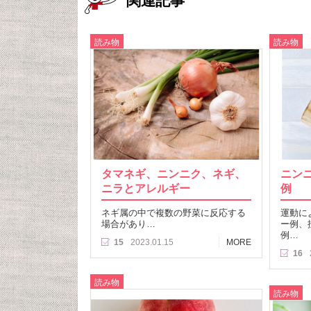
関連記事
読み物
読み物
タマネギ、ニンニク、ネギ、
ニン
ニラとアレルギー
例
ネギ属の中で複数の野菜に反応する
運動に
場合があり…
ー例、
例…
15
2023.01.15
MORE
16
読み物
読み物