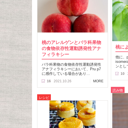
桃のアレルゲンとバラ科果物
桃に
の食物依存性運動誘発性アナ
フィラキシー
他に、pept
isome
バラ科果物の食物依存性運動誘発性
ンとし
アナフィラキシーにおいて、Pru p7
に感作している場合があり…
10
16
2021.10.26
MORE
読み物
レシピ