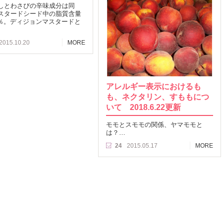
しとわさびの辛味成分は同
スタードシード中の脂質含量
.1％。ディジョンマスタードと
2015.10.20
MORE
アレルギー表示におけるも
も、ネクタリン、すももにつ
いて 2018.6.22更新
モモとスモモの関係、ヤマモモと
は？…
24
2015.05.17
MORE