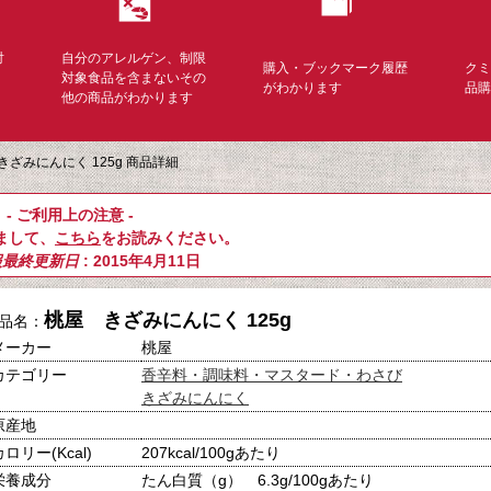
対
自分のアレルゲン、制限
購入・ブックマーク履歴
ク
く
対象食品を含まないその
がわかります
品
他の商品がわかります
きざみにんにく 125g 商品詳細
- ご利用上の注意 -
まして、
こちら
をお読みください。
報最終更新日
: 2015年4月11日
桃屋 きざみにんにく 125g
品名：
メーカー
桃屋
カテゴリー
香辛料・調味料・マスタード・わさび
きざみにんにく
原産地
カロリー(Kcal)
207kcal/100gあたり
栄養成分
たん白質（g） 6.3g/100gあたり