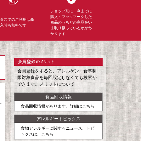
ショップ別に、今までに
購入・ブックマークした
ミタスでのご利用は商
商品のうちどの商品をい
購入時も無料です
ま取り扱っているかがわ
かります
会員登録をすると、アレルゲン、食事制
限対象食品を毎回設定しなくても検索が
できます。
メリット
について
食品回収情報
食品回収情報があります。詳細は
こちら
アレルギートピックス
食物アレルギーに関するニュース、トピ
ックスは、
こちら