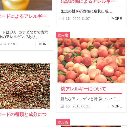
缶詰の桃によるアレルギー
缶詰の桃を摂食後に症状出現…
タードによるアレルギー
16
2020.11.07
MORE
ードはEU、カナダなどで表示
読み物
象のアレルゲンであり、…
2020.07.01
MORE
桃アレルギーについて
新たなアレルゲンと特徴について…
15
2016.06.21
MORE
タードの種類と成分につ
読み物