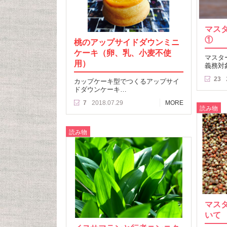
マス
①
桃のアップサイドダウンミニ
ケーキ（卵、乳、小麦不使
マスタ
用）
義務対
23
カップケーキ型でつくるアップサイ
ドダウンケーキ…
7
2018.07.29
MORE
読み物
読み物
マス
いて