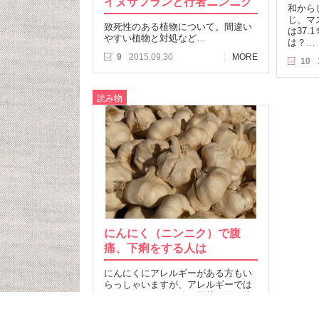
イヌサフランと行者ニンニク
和から
じ、マ
致死性のある植物について。間違い
は37
やすい植物と対処など…
は？…
9
2015.09.30
MORE
10
読み物
にんにく（ニンニク）で腹
痛、下痢をする人は
にんにくにアレルギーがある方もい
らっしゃいますが、アレルギーでは
なく、にんにくの強い抗菌作用や酵
素阻害活性が原因かも？…