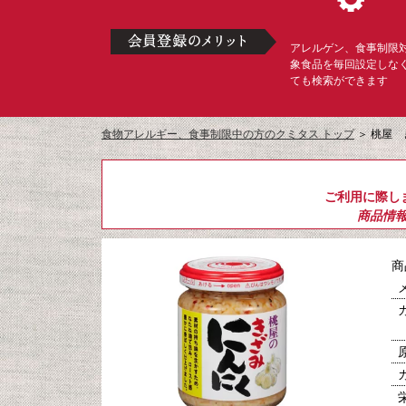
アレルゲン、食事制限
象食品を毎回設定しな
ても検索ができます
食物アレルギー、食事制限中の方のクミタス トップ
＞
桃屋 
ご利用に際し
商品情
商