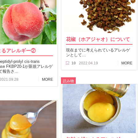
花椒（ホアジャオ）について
よるアレルギー②
現在までに考えられているアレルゲ
ンとして…
idyl-prolyl cis-trans
10
2022.04.19
MORE
rase FKBP20-1が新規アレルゲ
て報告さ…
2021.09.28
MORE
読み物