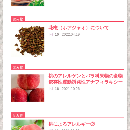
読み物
花椒（ホアジャオ）について
10
2022.04.19
読み物
桃のアレルゲンとバラ科果物の食物
依存性運動誘発性アナフィラキシー
16
2021.10.26
読み物
桃によるアレルギー②