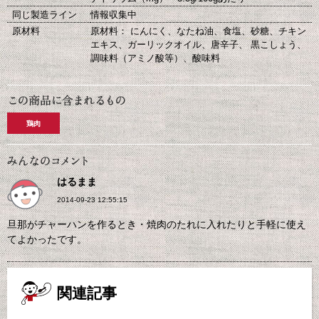
同じ製造ライン
情報収集中
原材料
原材料： にんにく、なたね油、食塩、砂糖、チキン
エキス、ガーリックオイル、唐辛子、 黒こしょう、
調味料（アミノ酸等）、酸味料
鶏肉
はるまま
2014-09-23 12:55:15
旦那がチャーハンを作るとき・焼肉のたれに入れたりと手軽に使え
てよかったです。
関連記事