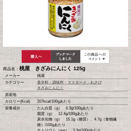
桃屋 きざみにんにく 125g
商品名：
メーカー
桃屋
カテゴリー
香辛料・調味料・マスタード・わさび
きざみにんにく
原産地
カロリー(Kcal)
207kcal/100gあたり
栄養成分
たん白質（g） 6.3g/100gあたり
脂質（g） 12.4g/100gあたり
炭水化物（g） 15.1g（糖質）、4.7g（食物繊
維）/100gあたり
ナトリウム（mg） 3.3g/100gあたり