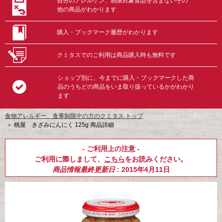
自分のアレルゲン、制限対象食品を含まないその
他の商品がわかります
購入・ブックマーク履歴がわかります
クミタスでのご利用は商品購入時も無料です
ショップ別に、今までに購入・ブックマークした商
品のうちどの商品をいま取り扱っているかがわかり
ます
食物アレルギー、食事制限中の方のクミタス トップ
＞
桃屋 きざみにんにく 125g 商品詳細
- ご利用上の注意 -
ご利用に際しまして、
こちら
をお読みください。
商品情報最終更新日
: 2015年4月11日