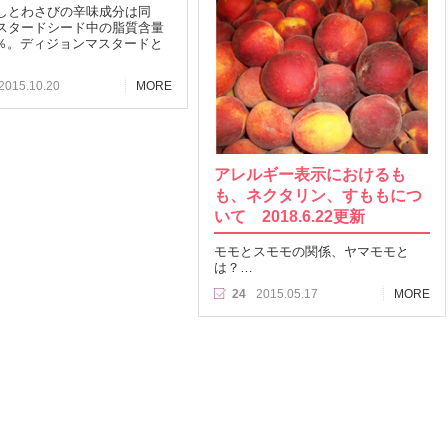
しとわさびの辛味成分は同
スタードシード中の脂質含量
.1％。ディジョンマスタードと
2015.10.20
MORE
アレルギー表示におけるも
も、ネクタリン、すももにつ
いて 2018.6.22更新
モモとスモモの関係、ヤマモモと
は？…
24
2015.05.17
MORE