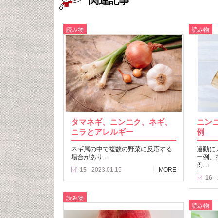
関連記事
読み物
読み物
タマネギ、ニンニク、ネギ、
ニン
ニラとアレルギー
例
ネギ属の中で複数の野菜に反応する
運動に
場合があり…
ー例、
例…
15
2023.01.15
MORE
16
読み物
読み物