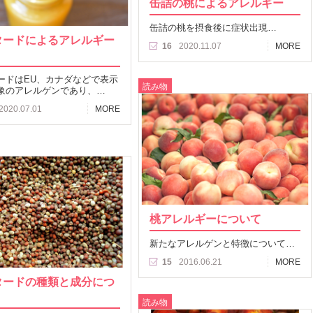
缶詰の桃によるアレルギー
缶詰の桃を摂食後に症状出現…
タードによるアレルギー
16
2020.11.07
MORE
ードはEU、カナダなどで表示
読み物
象のアレルゲンであり、…
2020.07.01
MORE
桃アレルギーについて
新たなアレルゲンと特徴について…
15
2016.06.21
MORE
タードの種類と成分につ
読み物