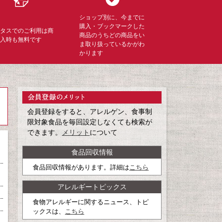
ショップ別に、今までに
購入・ブックマークした
ミタスでのご利用は商
商品のうちどの商品をい
購入時も無料です
ま取り扱っているかがわ
かります
会員登録をすると、アレルゲン、食事制
限対象食品を毎回設定しなくても検索が
できます。
メリット
について
食品回収情報
食品回収情報があります。詳細は
こちら
アレルギートピックス
食物アレルギーに関するニュース、トピ
ックスは、
こちら