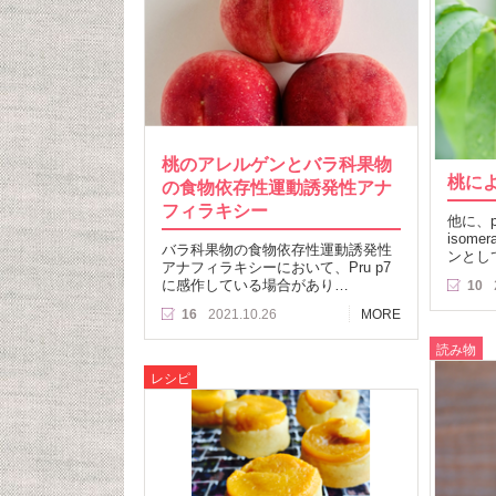
桃のアレルゲンとバラ科果物
桃に
の食物依存性運動誘発性アナ
フィラキシー
他に、pept
isome
バラ科果物の食物依存性運動誘発性
ンとし
アナフィラキシーにおいて、Pru p7
に感作している場合があり…
10
16
2021.10.26
MORE
読み物
レシピ