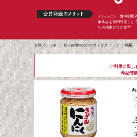
アレルゲン、食事制限
象食品を毎回設定しな
ても検索ができます
食物アレルギー、食事制限中の方のクミタス トップ
＞
桃屋 
ご利用に際し
商品情
商