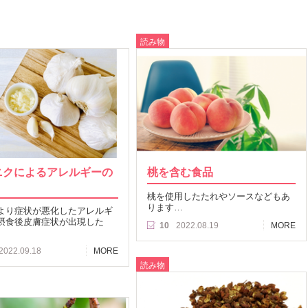
読み物
ニクによるアレルギーの
桃を含む食品
桃を使用したたれやソースなどもあ
ります…
より症状が悪化したアレルギ
摂食後皮膚症状が出現した
10
2022.08.19
MORE
2022.09.18
MORE
読み物