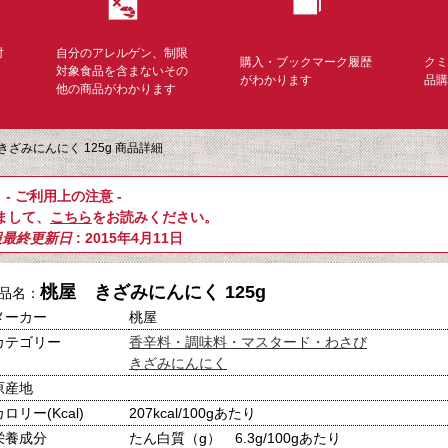
対
自分のアレルゲン、制限
購入・ブックマーク履歴
ク
く
対象食品を含まないその
がわかります
品
他の商品がわかります
きざみにんにく 125g 商品詳細
- ご利用上の注意 -
まして、
こちら
をお読みください。
報最終更新日
: 2015年4月11日
桃屋 きざみにんにく 125g
品名：
メーカー
桃屋
カテゴリー
香辛料・調味料・マスタード・わさび
きざみにんにく
原産地
カロリー(Kcal)
207kcal/100gあたり
栄養成分
たん白質（g） 6.3g/100gあたり