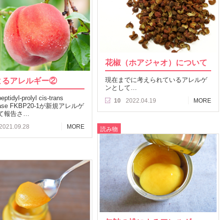
花椒（ホアジャオ）について
よるアレルギー②
現在までに考えられているアレルゲ
ンとして…
idyl-prolyl cis-trans
10
2022.04.19
MORE
rase FKBP20-1が新規アレルゲ
て報告さ…
2021.09.28
MORE
読み物