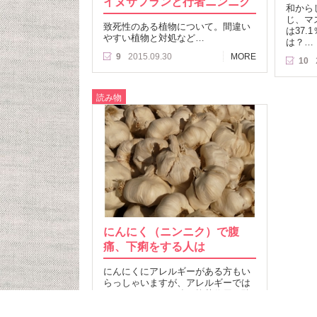
イヌサフランと行者ニンニク
和から
じ、マ
致死性のある植物について。間違い
は37
やすい植物と対処など…
は？…
9
2015.09.30
MORE
10
読み物
にんにく（ニンニク）で腹
痛、下痢をする人は
にんにくにアレルギーがある方もい
らっしゃいますが、アレルギーでは
なく、にんにくの強い抗菌作用や酵
素阻害活性が原因かも？…