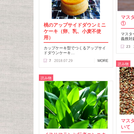
マス
①
桃のアップサイドダウンミニ
ケーキ（卵、乳、小麦不使
マスタ
用）
義務対
23
カップケーキ型でつくるアップサイ
ドダウンケーキ…
7
2018.07.29
MORE
読み物
読み物
マス
いて