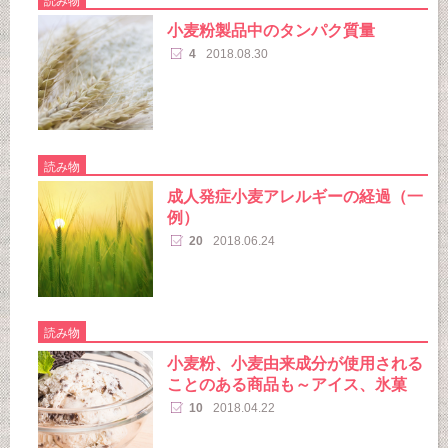
読み物
小麦粉製品中のタンパク質量
4
2018.08.30
読み物
成人発症小麦アレルギーの経過（一
例）
20
2018.06.24
読み物
小麦粉、小麦由来成分が使用される
ことのある商品も～アイス、氷菓
10
2018.04.22