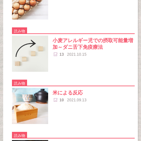
読み物
小麦アレルギー児での摂取可能量増
加～ダニ舌下免疫療法
13
2021.10.15
読み物
米による反応
10
2021.09.13
読み物