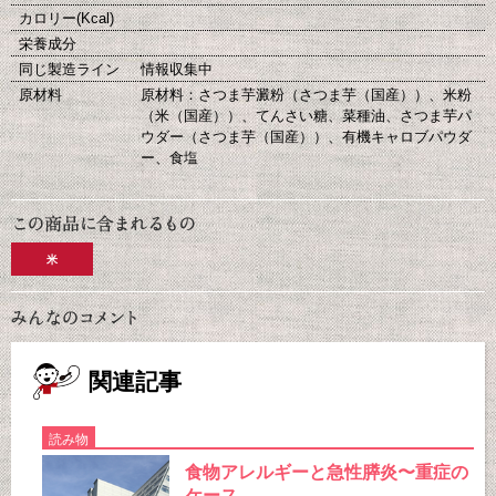
カロリー(Kcal)
栄養成分
同じ製造ライン
情報収集中
原材料
原材料：さつま芋澱粉（さつま芋（国産））、米粉
（米（国産））、てんさい糖、菜種油、さつま芋パ
ウダー（さつま芋（国産））、有機キャロブパウダ
ー、食塩
米
関連記事
読み物
食物アレルギーと急性膵炎〜重症の
ケース