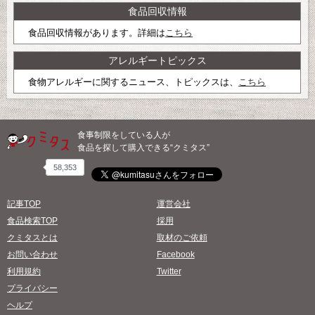
食品回収情報
食品回収情報があります。詳細は
こちら
アレルギートピックス
食物アレルギーに関するニュース、トピックスは、
こちら
食事制限をしている人が
食品を探して購入できる“クミタス”
58,353
記事TOP
運営会社
食品検索TOP
採用
クミタスとは
取材のご依頼
お問い合わせ
Facebook
利用規約
Twitter
プライバシー
ヘルプ