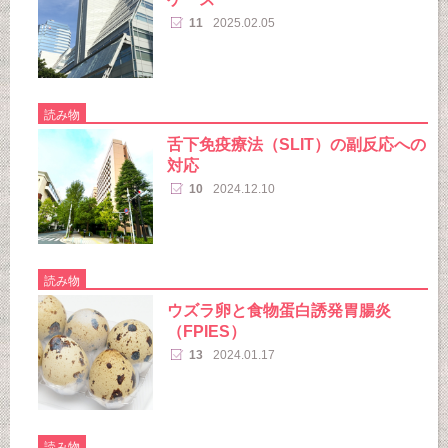
11
2025.02.05
読み物
舌下免疫療法（SLIT）の副反応への
対応
10
2024.12.10
読み物
ウズラ卵と食物蛋白誘発胃腸炎
（FPIES）
13
2024.01.17
読み物