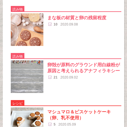
読み物
まな板の材質と卵の残留程度
10
2020.09.08
読み物
卵殻が原料のグラウンド用白線粉が
原因と考えられるアナフィラキシー
21
2020.09.02
レシピ
マシュマロ＆ビスケットケーキ
（卵、乳不使用）
5
2020.05.09