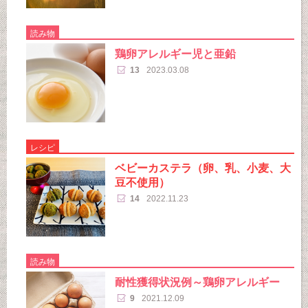
読み物
鶏卵アレルギー児と亜鉛
13
2023.03.08
レシピ
ベビーカステラ（卵、乳、小麦、大
豆不使用）
14
2022.11.23
読み物
耐性獲得状況例～鶏卵アレルギー
9
2021.12.09