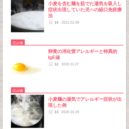
小麦を含む麺を茹でた湯気を吸入し
症状出現していた児への経口免疫療
法
14
2021.02.09
読み物
卵黄の消化管アレルギーと特異的
IgE値
12
2020.11.27
読み物
小麦麺の湯気でアレルギー症状が出
現した例
13
2020.10.29