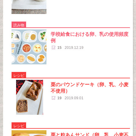
読み物
学校給食における卵、乳の使用頻度
例
15
2019.12.19
レシピ
栗のパウンドケーキ（卵、乳、小麦
不使用）
19
2019.09.01
レシピ
栗と粒あんサンド（卵、乳、小麦不