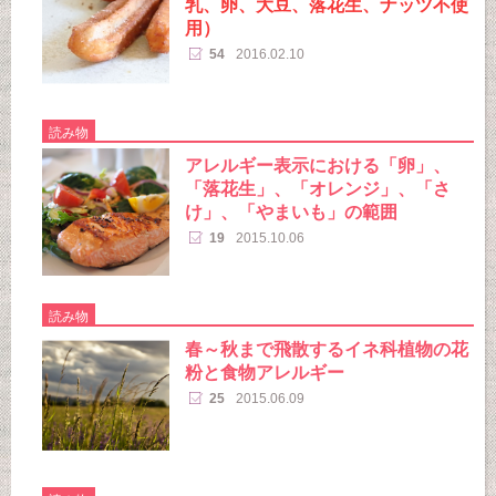
乳、卵、大豆、落花生、ナッツ不使
用）
54
2016.02.10
読み物
アレルギー表示における「卵」、
「落花生」、「オレンジ」、「さ
け」、「やまいも」の範囲
19
2015.10.06
読み物
春～秋まで飛散するイネ科植物の花
粉と食物アレルギー
25
2015.06.09