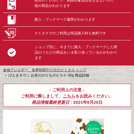
自分のアレルゲン、制限対象食品を含まないその
他の商品がわかります
購入・ブックマーク履歴がわかります
クミタスでのご利用は商品購入時も無料です
ショップ別に、今までに購入・ブックマークした商
品のうちどの商品をいま取り扱っているかがわかり
ます
食物アレルギー、食事制限中の方のクミタス トップ
＞
げんきタウン お米ののりものビスケ 30g 商品詳細
- ご利用上の注意 -
ご利用に際しまして、
こちら
をお読みください。
商品情報最終更新日
: 2021年8月20日