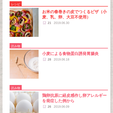
レシピ
お米の春巻きの皮でつくるピザ（小
麦、乳、卵、大豆不使用）
21
2019.06.30
読み物
小麦による食物蛋白誘発胃腸炎
28
2019.06.18
読み物
鶏卵抗原に経皮感作し卵アレルギー
を発症した例から
26
2019.06.09