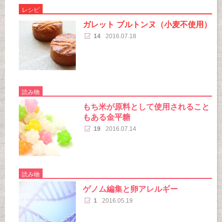
レシピ
ガレット ブルトンヌ（小麦不使用）
14
2016.07.18
読み物
もち米が原料として使用されること
もある金平糖
19
2016.07.14
読み物
ゲノム編集と卵アレルギー
1
2016.05.19