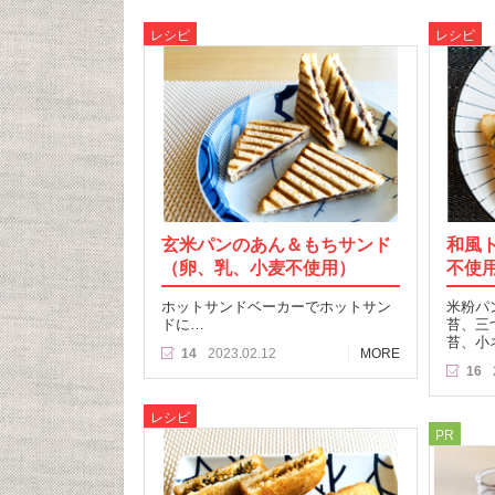
レシピ
レシピ
玄米パンのあん＆もちサンド
和風
（卵、乳、小麦不使用）
不使
ホットサンドベーカーでホットサン
米粉パ
ドに…
苔、三
苔、小
14
2023.02.12
MORE
16
レシピ
PR