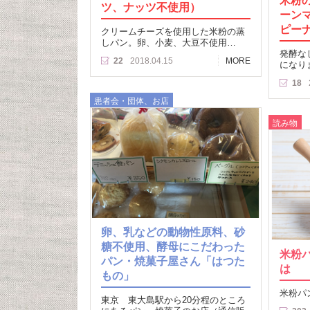
米粉
ツ、ナッツ不使用）
ーン
ピー
クリームチーズを使用した米粉の蒸
しパン。卵、小麦、大豆不使用…
発酵な
22
2018.04.15
MORE
になり
18
患者会・団体、お店
読み物
卵、乳などの動物性原料、砂
糖不使用、酵母にこだわった
米粉
パン・焼菓子屋さん「はつた
は
もの」
米粉パ
東京 東大島駅から20分程のところ