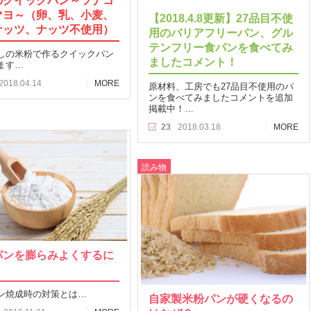
のクイックパン～ツナコ
マヨ～（卵、乳、小麦、
【2018.4.8更新】27品目不使
ナッツ、ナッツ不使用）
用のバリアフリーパン、グル
テンフリー食パンを食べてみ
しの米粉で作るクイックパン
ましたコメント！
ます…
2018.04.14
MORE
原材料、工房でも27品目不使用のパ
ンを食べてみましたコメントを追加
掲載中！…
23
2018.03.18
MORE
読み物
パンを膨らみよくするに
ン焼成時の対策とは…
自家製米粉パンが硬くなるの