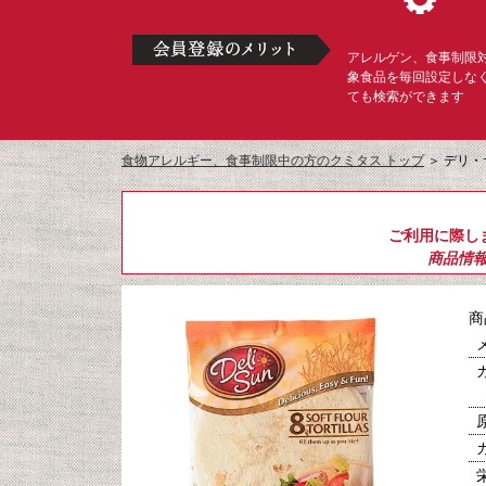
アレルゲン、食事制限
象食品を毎回設定しな
ても検索ができます
食物アレルギー、食事制限中の方のクミタス トップ
＞
デリ・
ご利用に際し
商品情
商