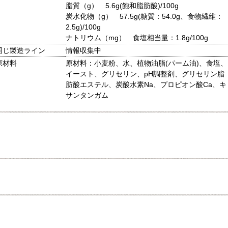
脂質（g） 5.6g(飽和脂肪酸)/100g
炭水化物（g） 57.5g(糖質：54.0g、食物繊維：
2.5g)/100g
ナトリウム（mg） 食塩相当量：1.8g/100g
同じ製造ライン
情報収集中
原材料
原材料：小麦粉、水、植物油脂(パーム油)、食塩、
イースト、グリセリン、pH調整剤、グリセリン脂
肪酸エステル、炭酸水素Na、プロピオン酸Ca、キ
サンタンガム