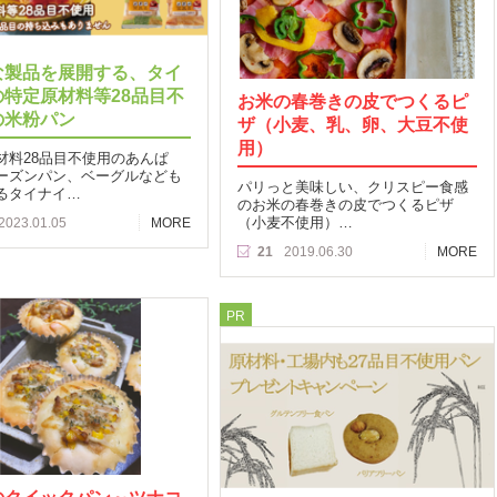
な製品を展開する、タイ
の特定原材料等28品目不
お米の春巻きの皮でつくるピ
の米粉パン
ザ（小麦、乳、卵、大豆不使
用）
材料28品目不使用のあんぱ
ーズンパン、ベーグルなども
パリっと美味しい、クリスピー食感
るタイナイ…
のお米の春巻きの皮でつくるピザ
（小麦不使用）…
2023.01.05
MORE
21
2019.06.30
MORE
PR