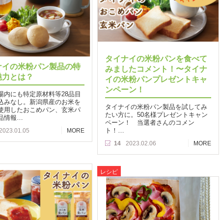
タイナイの米粉パンを食べて
ナイの米粉パン製品の特
みましたコメント！〜タイナ
魅力とは？
イの米粉パンプレゼントキャ
ンペーン！
場内にも特定原材料等28品目
込みなし。新潟県産のお米を
タイナイの米粉パン製品を試してみ
使用したおこめパン、玄米パ
たい方に。50名様プレゼントキャン
品情報…
ペーン！ 当選者さんのコメン
ト！…
2023.01.05
MORE
14
2023.02.06
MORE
レシピ