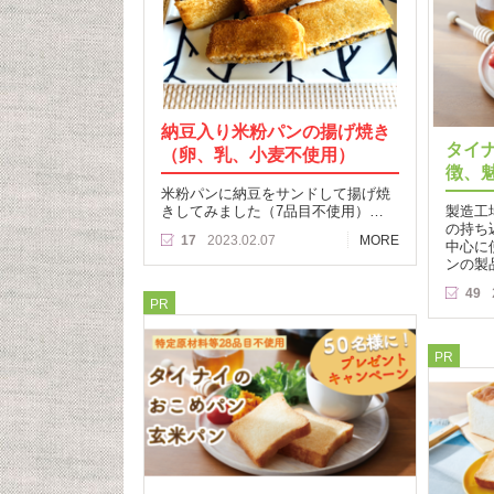
納豆入り米粉パンの揚げ焼き
タイ
（卵、乳、小麦不使用）
徴、
米粉パンに納豆をサンドして揚げ焼
きしてみました（7品目不使用）…
製造工
の持ち
17
2023.02.07
MORE
中心に
ンの製
49
PR
PR