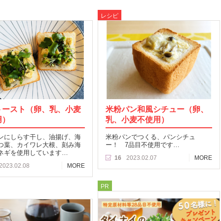
レシピ
トースト（卵、乳、小麦
米粉パン和風シチュー（卵、
用）
乳、小麦不使用）
ンにしらす干し、油揚げ、海
米粉パンでつくる、パンシチュ
つ葉、カイワレ大根、刻み海
ー！ 7品目不使用です…
ネギを使用しています…
16
2023.02.07
MORE
2023.02.08
MORE
PR