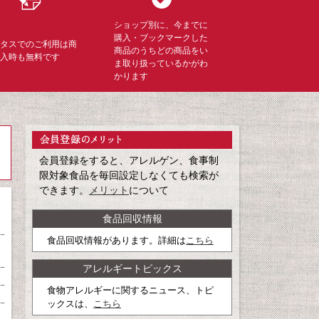
ショップ別に、今までに
購入・ブックマークした
ミタスでのご利用は商
商品のうちどの商品をい
購入時も無料です
ま取り扱っているかがわ
かります
会員登録をすると、アレルゲン、食事制
限対象食品を毎回設定しなくても検索が
できます。
メリット
について
食品回収情報
食品回収情報があります。詳細は
こちら
アレルギートピックス
食物アレルギーに関するニュース、トピ
ックスは、
こちら