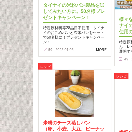
タイナイの米粉パン製品を試
してみたい方に。50名様プレ
ゼントキャンペーン！
様々
ナイ
特定原材料等28品目不使用 タイナ
使用
イのおこめパンと玄米パンをセット
で50名様に！プレゼントキャンペー
ン！…
特定原
ん、レ
50
2023.01.05
MORE
展開す
49
レシピ
レシピ
米粉のチーズ蒸しパン
（卵、小麦、大豆、ピーナッ