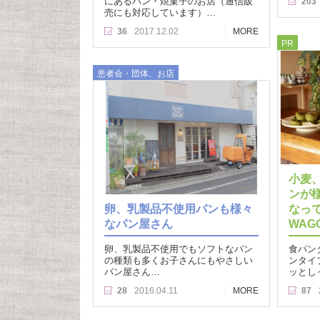
にあるパン・焼菓子のお店（通信販
203
売にも対応しています）…
36
2017.12.02
MORE
PR
患者会・団体、お店
小麦
ンが
卵、乳製品不使用パンも様々
なっ
なパン屋さん
WAG
卵、乳製品不使用でもソフトなパン
食パン
の種類も多くお子さんにもやさしい
ンタイ
パン屋さん…
ッとし
28
2016.04.11
MORE
87