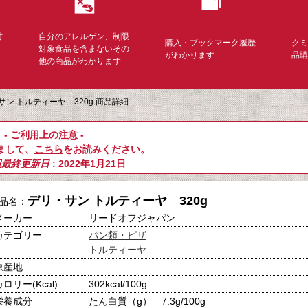
対
自分のアレルゲン、制限
購入・ブックマーク履歴
ク
く
対象食品を含まないその
がわかります
品
他の商品がわかります
サン トルティーヤ 320g 商品詳細
- ご利用上の注意 -
まして、
こちら
をお読みください。
報最終更新日
: 2022年1月21日
デリ・サン トルティーヤ 320g
品名：
メーカー
リードオフジャパン
カテゴリー
パン類・ピザ
トルティーヤ
原産地
カロリー(Kcal)
302kcal/100g
栄養成分
たん白質（g） 7.3g/100g