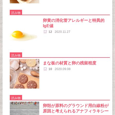
読み物
卵黄の消化管アレルギーと特異的
IgE値
12
2020.11.27
読み物
まな板の材質と卵の残留程度
10
2020.09.08
読み物
卵殻が原料のグラウンド用白線粉が
原因と考えられるアナフィラキシー