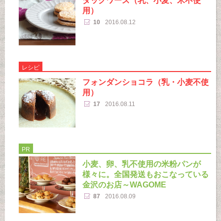
用）
10
2016.08.12
レシピ
フォンダンショコラ（乳・小麦不使
用）
17
2016.08.11
PR
小麦、卵、乳不使用の米粉パンが
様々に。全国発送もおこなっている
金沢のお店～WAGOME
87
2016.08.09