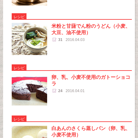
レシピ
米粉と甘藷でん粉のうどん（小麦、
大豆、油不使用）
31
2016.04.03
レシピ
卵、乳、小麦不使用のガトーショコ
ラ
24
2016.04.01
レシピ
白あんのさくら蒸しパン（卵、乳、
小麦不使用）