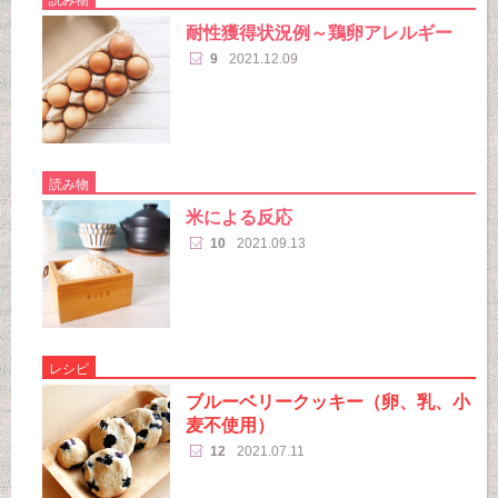
耐性獲得状況例～鶏卵アレルギー
9
2021.12.09
読み物
米による反応
10
2021.09.13
レシピ
ブルーベリークッキー（卵、乳、小
麦不使用）
12
2021.07.11