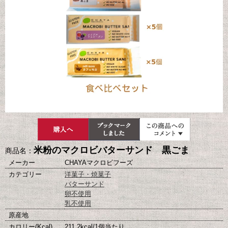
米粉のマクロビバターサンド 黒ごま
商品名：
メーカー
CHAYAマクロビフーズ
カテゴリー
洋菓子・焼菓子
バターサンド
卵不使用
乳不使用
原産地
カロリー(Kcal)
211.2kcal/1個当たり