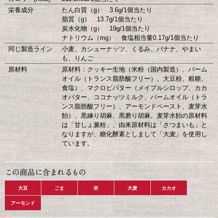
栄養成分
たん白質（g） 3.6g/1個当たり
脂質（g） 13.7g/1個当たり
炭水化物（g） 19g/1個当たり
ナトリウム（mg） 食塩相当量0.17g/1個当たり
同じ製造ライン
小麦、カシューナッツ、くるみ、バナナ、やまい
も、りんご
原材料
原材料：クッキー生地（米粉（国内製造）、パーム
オイル（トランス脂肪酸フリー）、大豆粉、粗糖、
食塩）、マクロビバター（メイプルシロップ、カカ
オバター、ココナッツミルク、パームオイル（トラ
ンス脂肪酸フリー）、アーモンドペースト、麦芽水
飴）、黒練り胡麻、黒磨り胡麻。麦芽水飴の原材料
は「甘しょ澱粉」、由来原材料は「さつまいも」と
なりますが、糖化酵素としまして「大麦」を使用し
ています。
大豆
ごま
米
大麦
カカオ
アーモンド