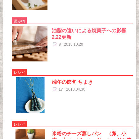
読み物
油脂の違いによる焼菓子への影響
2.22更新
8
2018.10.20
レシピ
端午の節句 ちまき
17
2018.04.30
レシピ
米粉のチーズ蒸しパン （卵、小