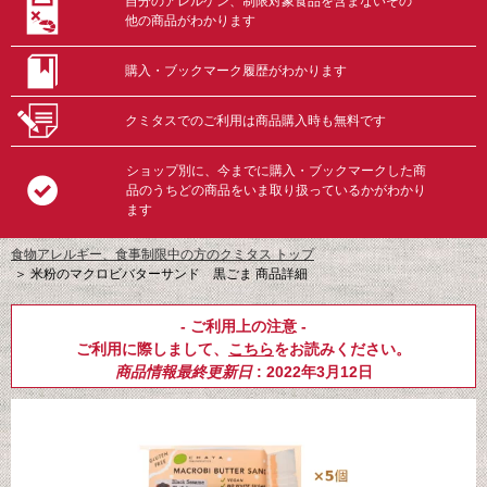
自分のアレルゲン、制限対象食品を含まないその
他の商品がわかります
購入・ブックマーク履歴がわかります
クミタスでのご利用は商品購入時も無料です
ショップ別に、今までに購入・ブックマークした商
品のうちどの商品をいま取り扱っているかがわかり
ます
食物アレルギー、食事制限中の方のクミタス トップ
＞
米粉のマクロビバターサンド 黒ごま 商品詳細
- ご利用上の注意 -
ご利用に際しまして、
こちら
をお読みください。
商品情報最終更新日
: 2022年3月12日