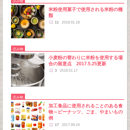
読み物
米粉使用菓子で使用される米粉の種
類
11
2018.01.18
読み物
小麦粉の替わりに米粉を使用する場
合の留意点 2017.5.25更新
3
2018.01.17
読み物
加工食品に使用されることのある食
物～ピーナッツ、ごま、やまいもの
例
17
2017.09.24