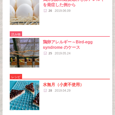
を発症した例から
26
2019.06.09
読み物
鶏卵アレルギー～Bird-egg
syndrome のケース
25
2019.05.24
レシピ
水無月（小麦不使用）
28
2019.04.29