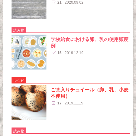
21
2020.09.02
読み物
学校給食における卵、乳の使用頻度
例
15
2019.12.19
レシピ
ごま入りチュイール（卵、乳、小麦
不使用）
17
2019.11.15
読み物