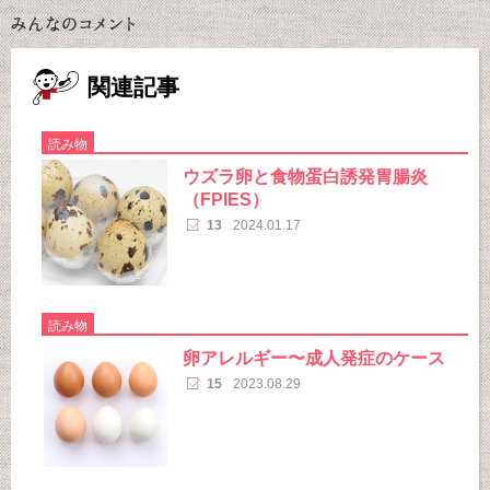
関連記事
読み物
ウズラ卵と食物蛋白誘発胃腸炎
（FPIES）
13
2024.01.17
読み物
卵アレルギー〜成人発症のケース
15
2023.08.29