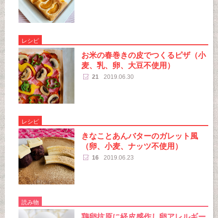
レシピ
お米の春巻きの皮でつくるピザ（小
麦、乳、卵、大豆不使用）
21
2019.06.30
レシピ
きなことあんバターのガレット風
（卵、小麦、ナッツ不使用）
16
2019.06.23
読み物
鶏卵抗原に経皮感作し卵アレルギー