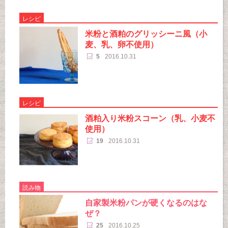
レシピ
米粉と酒粕のグリッシーニ風（小
麦、乳、卵不使用）
5
2016.10.31
レシピ
酒粕入り米粉スコーン（乳、小麦不
使用）
19
2016.10.31
読み物
自家製米粉パンが硬くなるのはな
ぜ？
25
2016.10.25