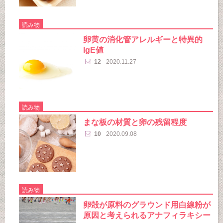
読み物
卵黄の消化管アレルギーと特異的
IgE値
12
2020.11.27
読み物
まな板の材質と卵の残留程度
10
2020.09.08
読み物
卵殻が原料のグラウンド用白線粉が
原因と考えられるアナフィラキシー