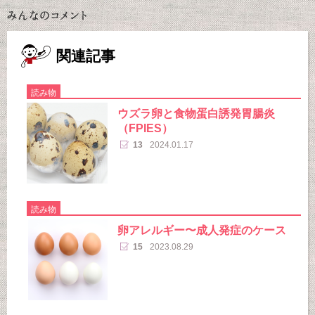
関連記事
読み物
ウズラ卵と食物蛋白誘発胃腸炎
（FPIES）
13
2024.01.17
読み物
卵アレルギー〜成人発症のケース
15
2023.08.29