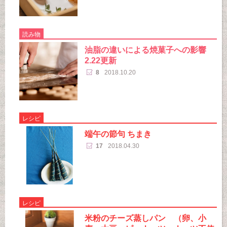
読み物
油脂の違いによる焼菓子への影響
2.22更新
8
2018.10.20
レシピ
端午の節句 ちまき
17
2018.04.30
レシピ
米粉のチーズ蒸しパン （卵、小