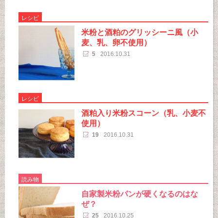
レシピ
米粉と酒粕のグリッシーニ風（小
麦、乳、卵不使用）
5
2016.10.31
レシピ
酒粕入り米粉スコーン（乳、小麦不
使用）
19
2016.10.31
読み物
自家製米粉パンが硬くなるのはな
ぜ？
25
2016.10.25