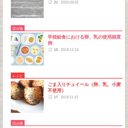
21
2020.09.02
読み物
学校給食における卵、乳の使用頻度
例
15
2019.12.19
レシピ
ごま入りチュイール（卵、乳、小麦
不使用）
17
2019.11.15
読み物