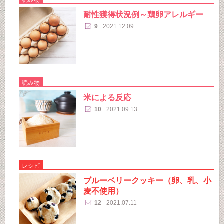
耐性獲得状況例～鶏卵アレルギー
9
2021.12.09
読み物
米による反応
10
2021.09.13
レシピ
ブルーベリークッキー（卵、乳、小
麦不使用）
12
2021.07.11