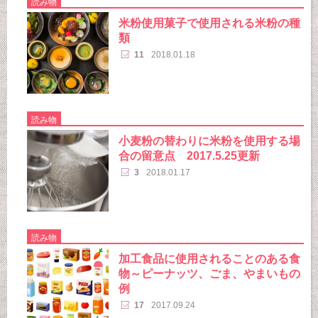
読み物
米粉使用菓子で使用される米粉の種
類
11
2018.01.18
読み物
小麦粉の替わりに米粉を使用する場
合の留意点 2017.5.25更新
3
2018.01.17
読み物
加工食品に使用されることのある食
物～ピーナッツ、ごま、やまいもの
例
17
2017.09.24