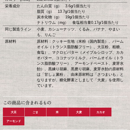
栄養成分
たん白質（g） 3.6g/1個当たり
脂質（g） 13.7g/1個当たり
炭水化物（g） 19g/1個当たり
ナトリウム（mg） 食塩相当量0.17g/1個当たり
同じ製造ライン
小麦、カシューナッツ、くるみ、バナナ、やまい
も、りんご
原材料
原材料：クッキー生地（米粉（国内製造）、パーム
オイル（トランス脂肪酸フリー）、大豆粉、粗糖、
食塩）、マクロビバター（メイプルシロップ、カカ
オバター、ココナッツミルク、パームオイル（トラ
ンス脂肪酸フリー）、アーモンドペースト、麦芽水
飴）、黒練り胡麻、黒磨り胡麻。麦芽水飴の原材料
は「甘しょ澱粉」、由来原材料は「さつまいも」と
なりますが、糖化酵素としまして「大麦」を使用し
ています。
大豆
ごま
米
大麦
カカオ
アーモンド