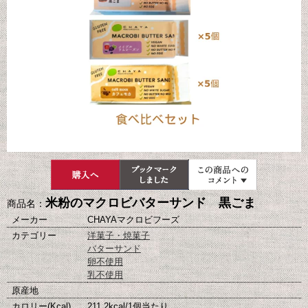
米粉のマクロビバターサンド 黒ごま
商品名：
メーカー
CHAYAマクロビフーズ
カテゴリー
洋菓子・焼菓子
バターサンド
卵不使用
乳不使用
原産地
カロリー(Kcal)
211.2kcal/1個当たり