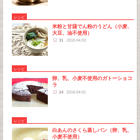
レシピ
米粉と甘藷でん粉のうどん（小麦、
大豆、油不使用）
31
2016.04.03
レシピ
卵、乳、小麦不使用のガトーショコ
ラ
24
2016.04.01
レシピ
白あんのさくら蒸しパン（卵、乳、
小麦不使用）