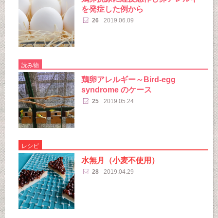
を発症した例から
26
2019.06.09
読み物
鶏卵アレルギー～Bird-egg
syndrome のケース
25
2019.05.24
レシピ
水無月（小麦不使用）
28
2019.04.29