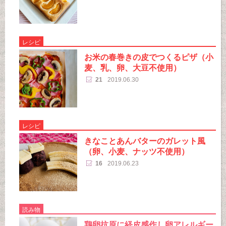
レシピ
お米の春巻きの皮でつくるピザ（小
麦、乳、卵、大豆不使用）
21
2019.06.30
レシピ
きなことあんバターのガレット風
（卵、小麦、ナッツ不使用）
16
2019.06.23
読み物
鶏卵抗原に経皮感作し卵アレルギー