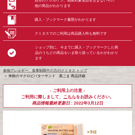
自分のアレルゲン、制限対象食品を含まないその
他の商品がわかります
購入・ブックマーク履歴がわかります
クミタスでのご利用は商品購入時も無料です
ショップ別に、今までに購入・ブックマークした商
品のうちどの商品をいま取り扱っているかがわかり
ます
食物アレルギー、食事制限中の方のクミタス トップ
＞
米粉のマクロビバターサンド 黒ごま 商品詳細
- ご利用上の注意 -
ご利用に際しまして、
こちら
をお読みください。
商品情報最終更新日
: 2022年3月12日