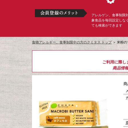
アレルゲン、食事制限
象食品を毎回設定しな
ても検索ができます
食物アレルギー、食事制限中の方のクミタス トップ
＞
米粉の
ご利用に際し
商品情
商