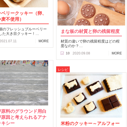
ーベリークッキー（卵、
小麦不使用）
5個のフレッシュブルーベリー
まな板の材質と卵の残留程度
した大き目クッキー！…
2021.07.11
MORE
材質の違いで卵の残留程度はどの程
度なのか？…
10
2020.09.08
MORE
レシピ
が原料のグラウンド用白
が原因と考えられるアナ
ラキシー
米粉のクッキー～アルフォー