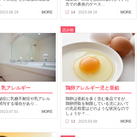
…
方での鼻炎のケース…
2023.08.29
MORE
14
2023.08.16
MORE
読み物
と乳アレルギー
鶏卵アレルギー児と亜鉛
秘症に乳糖不耐症や乳アレル
鶏卵は亜鉛を多く含む食品ですが、
関与する場合があり…
鶏卵摂取を制限している児において
の充足程度はどのような状況なので
2023.07.01
MORE
しょうか？…
13
2023.03.08
MORE