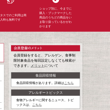
ショップ別に、今までに
購入・ブックマークした
ミタスでのご利用は商
商品のうちどの商品をい
購入時も無料です
ま取り扱っているかがわ
かります
会員登録をすると、アレルゲン、食事制
限対象食品を毎回設定しなくても検索が
できます。
メリット
について
食品回収情報
食品回収情報があります。詳細は
こちら
アレルギートピックス
食物アレルギーに関するニュース、トピ
ックスは、
こちら