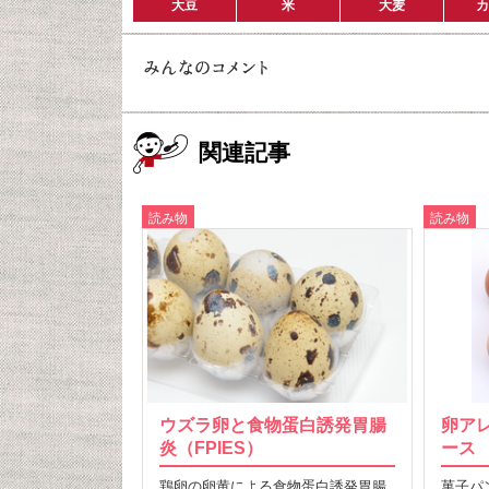
大豆
米
大麦
カ
関連記事
読み物
読み物
ウズラ卵と食物蛋白誘発胃腸
卵ア
炎（FPIES）
ース
鶏卵の卵黄による食物蛋白誘発胃腸
菓子パ