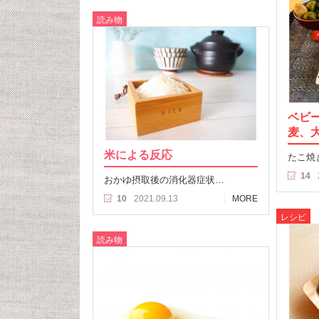
読み物
ベビ
麦、
米による反応
たこ焼
14
おかゆ摂取後の消化器症状…
10
2021.09.13
MORE
レシピ
読み物