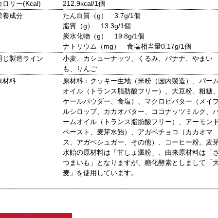
カロリー(Kcal)
212.9kcal/1個
栄養成分
たん白質（g） 3.7g/1個
脂質（g） 13.3g/1個
炭水化物（g） 19.8g/1個
ナトリウム（mg） 食塩相当量0.17g/1個
同じ製造ライン
小麦、カシューナッツ、くるみ、バナナ、やまい
も、りんご
原材料
原材料：クッキー生地（米粉（国内製造）、パー
オイル（トランス脂肪酸フリー）、大豆粉、粗糖
ケールパウダー、食塩）、マクロビバター（メイ
ルシロップ、カカオバター、ココナッツミルク、
ームオイル（トランス脂肪酸フリー）、アーモン
ペースト、麦芽水飴）、アガベチョコ（カカオマ
ス、アガベシュガー、その他）、コーヒー粉。麦
水飴の原材料は「甘しょ澱粉」、由来原材料は「
つまいも」となりますが、糖化酵素としまして「
麦」を使用しています。