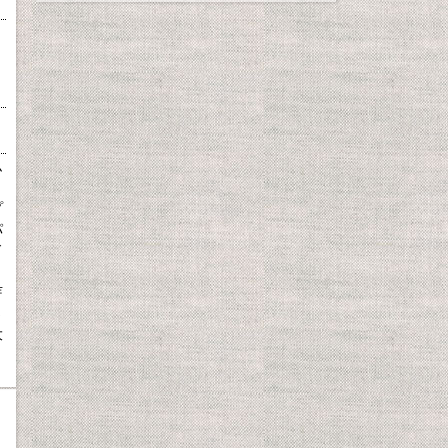
ム
、
プ
パ
ド
芽
さ
大