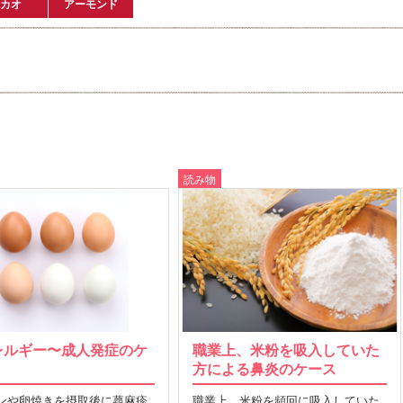
カオ
アーモンド
読み物
レルギー〜成人発症のケ
職業上、米粉を吸入していた
方による鼻炎のケース
ンや卵焼きを摂取後に蕁麻疹
職業上、米粉を頻回に吸入していた