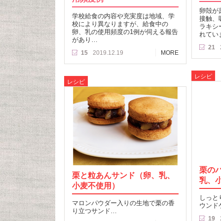
卵殻が
学校給食の内容や充実度は地域、学
接触、
校により異なりますが、給食中の
ラキシ
卵、乳の使用頻度の1例が伺える報告
れてい
があり…
21
15
2019.12.19
MORE
レシピ
レシピ
栗の
栗と粒あんサンド（卵、乳、
乳、
小麦不使用）
しっと
マロンパウダー入りの生地で栗の香
ウンド
り立つサンド…
19