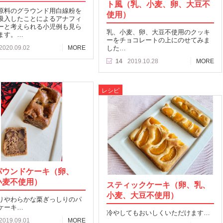
ト風（乳、小麦、卵、大豆不
原料のグラウンド用白線粉を
使用）
吸入したことによるアナフィ
ーと考えられる小児例も見ら
乳、小麦、卵、大豆不使用のクッキ
ます。…
ーをチョコレートの上にのせてみま
2020.09.02
MORE
した…
14
2019.10.28
MORE
レシピ
パウンドケーキ（卵、
小麦不使用）
スティックケーキ（卵、乳、
小麦、大豆不使用）
りやわらかな栗ぎっしりのパ
ケーキ…
冷やしてもおいしくいただけます…
2019.09.01
MORE