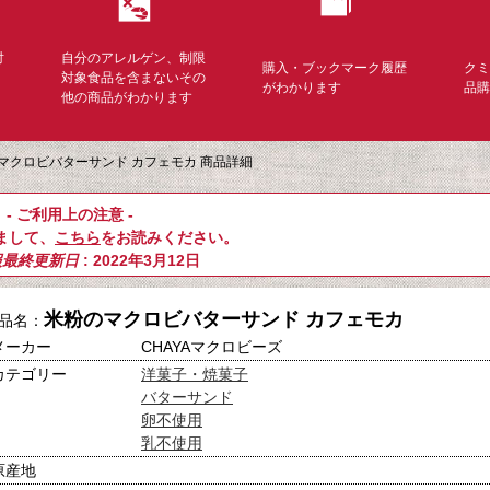
対
自分のアレルゲン、制限
購入・ブックマーク履歴
ク
く
対象食品を含まないその
がわかります
品
他の商品がわかります
マクロビバターサンド カフェモカ 商品詳細
- ご利用上の注意 -
まして、
こちら
をお読みください。
報最終更新日
: 2022年3月12日
米粉のマクロビバターサンド カフェモカ
品名：
メーカー
CHAYAマクロビーズ
カテゴリー
洋菓子・焼菓子
バターサンド
卵不使用
乳不使用
原産地