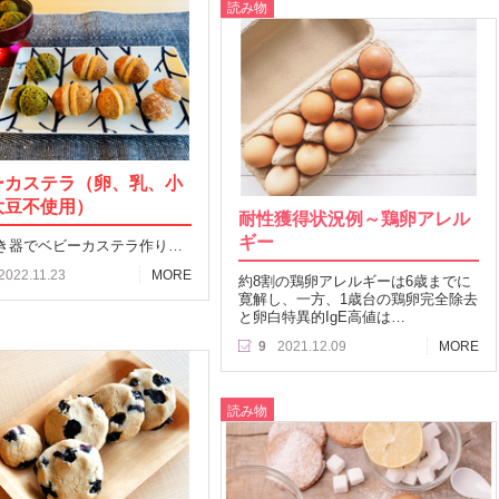
読み物
ーカステラ（卵、乳、小
大豆不使用）
耐性獲得状況例～鶏卵アレル
ギー
き器でベビーカステラ作り…
2022.11.23
MORE
約8割の鶏卵アレルギーは6歳までに
寛解し、一方、1歳台の鶏卵完全除去
と卵白特異的IgE高値は…
9
2021.12.09
MORE
読み物