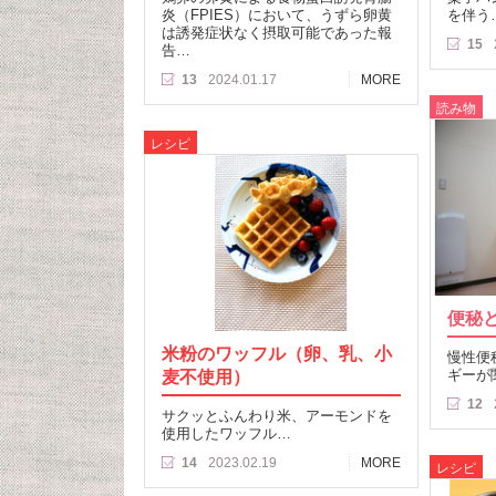
炎（FPIES）において、うずら卵黄
を伴う
は誘発症状なく摂取可能であった報
15
告…
13
2024.01.17
MORE
読み物
レシピ
便秘
米粉のワッフル（卵、乳、小
慢性便
麦不使用）
ギーが
12
サクッとふんわり米、アーモンドを
使用したワッフル…
14
2023.02.19
MORE
レシピ