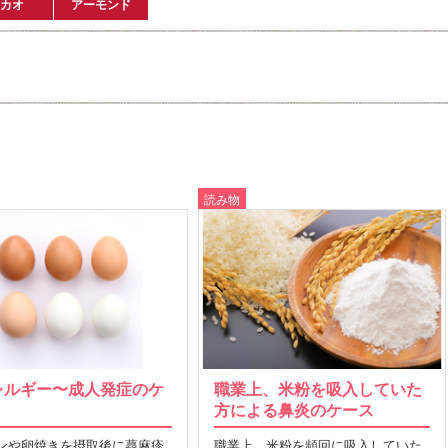
カオ
アーモンド
読み物
レルギー〜成人発症のケ
職業上、米粉を吸入していた
方による鼻炎のケース
ンや卵焼きを摂取後に蕁麻疹
職業上、米粉を頻回に吸入していた