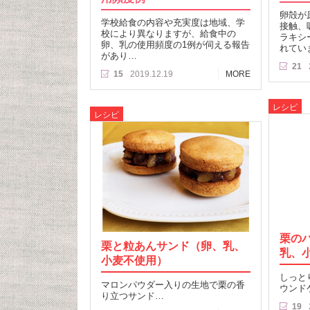
卵殻が
学校給食の内容や充実度は地域、学
接触、
校により異なりますが、給食中の
ラキシ
卵、乳の使用頻度の1例が伺える報告
れてい
があり…
21
15
2019.12.19
MORE
レシピ
レシピ
栗の
栗と粒あんサンド（卵、乳、
乳、
小麦不使用）
しっと
マロンパウダー入りの生地で栗の香
ウンド
り立つサンド…
19