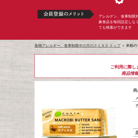
アレルゲン、食事制限
象食品を毎回設定しな
ても検索ができます
食物アレルギー、食事制限中の方のクミタス トップ
＞
米粉の
ご利用に際し
商品情
商