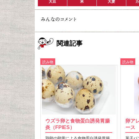
大豆
米
大麦
カ
関連記事
読み物
読み物
ウズラ卵と食物蛋白誘発胃腸
卵ア
炎（FPIES）
ース
鶏卵の卵黄による食物蛋白誘発胃腸
菓子パ