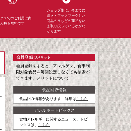
ショップ別に、今までに
購入・ブックマークした
ミタスでのご利用は商
商品のうちどの商品をい
購入時も無料です
ま取り扱っているかがわ
かります
会員登録をすると、アレルゲン、食事制
限対象食品を毎回設定しなくても検索が
できます。
メリット
について
食品回収情報
食品回収情報があります。詳細は
こちら
アレルギートピックス
食物アレルギーに関するニュース、トピ
ックスは、
こちら