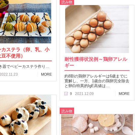
読み物
ーカステラ（卵、乳、小
大豆不使用）
耐性獲得状況例～鶏卵アレル
ギー
き器でベビーカステラ作り…
2022.11.23
MORE
約8割の鶏卵アレルギーは6歳までに
寛解し、一方、1歳台の鶏卵完全除去
と卵白特異的IgE高値は…
9
2021.12.09
MORE
読み物