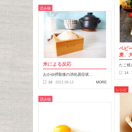
読み物
ベビ
麦、
米による反応
たこ焼
14
おかゆ摂取後の消化器症状…
10
2021.09.13
MORE
レシピ
読み物