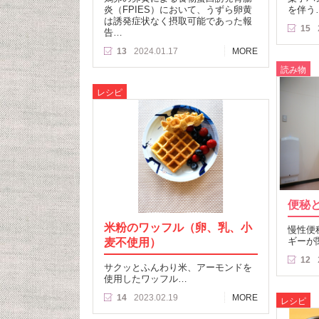
炎（FPIES）において、うずら卵黄
を伴う
は誘発症状なく摂取可能であった報
15
告…
13
2024.01.17
MORE
読み物
レシピ
便秘
米粉のワッフル（卵、乳、小
慢性便
麦不使用）
ギーが
12
サクッとふんわり米、アーモンドを
使用したワッフル…
14
2023.02.19
MORE
レシピ