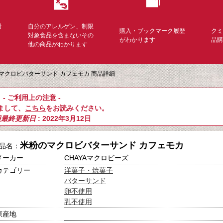
対
自分のアレルゲン、制限
購入・ブックマーク履歴
ク
く
対象食品を含まないその
がわかります
品
他の商品がわかります
マクロビバターサンド カフェモカ 商品詳細
- ご利用上の注意 -
まして、
こちら
をお読みください。
報最終更新日
: 2022年3月12日
米粉のマクロビバターサンド カフェモカ
品名：
メーカー
CHAYAマクロビーズ
カテゴリー
洋菓子・焼菓子
バターサンド
卵不使用
乳不使用
原産地