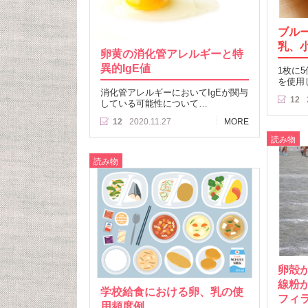
ブル
乳、
卵黄の消化管アレルギーと特
異的IgE値
1枚に
を使用
消化管アレルギーにおいてIgEが関与
12
している可能性について…
12
2020.11.27
MORE
読み物
読み物
卵殻
線粉
学校給食における卵、乳の使
フィ
用頻度例