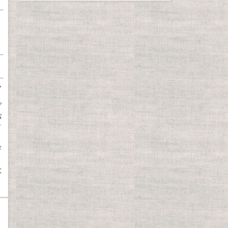
ム
、
プ
パ
ド
芽
さ
大