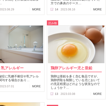
…
方での鼻炎のケース…
2023.08.29
MORE
14
2023.08.16
MORE
読み物
と乳アレルギー
鶏卵アレルギー児と亜鉛
秘症に乳糖不耐症や乳アレル
鶏卵は亜鉛を多く含む食品ですが、
関与する場合があり…
鶏卵摂取を制限している児において
の充足程度はどのような状況なので
2023.07.01
MORE
しょうか？…
13
2023.03.08
MORE