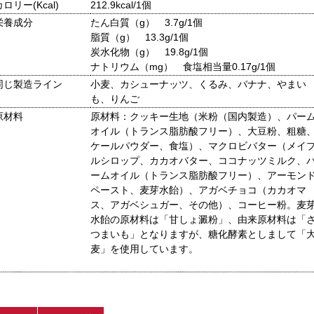
カロリー(Kcal)
212.9kcal/1個
栄養成分
たん白質（g） 3.7g/1個
脂質（g） 13.3g/1個
炭水化物（g） 19.8g/1個
ナトリウム（mg） 食塩相当量0.17g/1個
同じ製造ライン
小麦、カシューナッツ、くるみ、バナナ、やまい
も、りんご
原材料
原材料：クッキー生地（米粉（国内製造）、パー
オイル（トランス脂肪酸フリー）、大豆粉、粗糖
ケールパウダー、食塩）、マクロビバター（メイ
ルシロップ、カカオバター、ココナッツミルク、
ームオイル（トランス脂肪酸フリー）、アーモン
ペースト、麦芽水飴）、アガベチョコ（カカオマ
ス、アガベシュガー、その他）、コーヒー粉。麦
水飴の原材料は「甘しょ澱粉」、由来原材料は「
つまいも」となりますが、糖化酵素としまして「
麦」を使用しています。