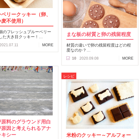
ーベリークッキー（卵、
小麦不使用）
5個のフレッシュブルーベリー
まな板の材質と卵の残留程度
した大き目クッキー！…
2021.07.11
MORE
材質の違いで卵の残留程度はどの程
度なのか？…
10
2020.09.08
MORE
レシピ
が原料のグラウンド用白
が原因と考えられるアナ
ラキシー
米粉のクッキー～アルフォー