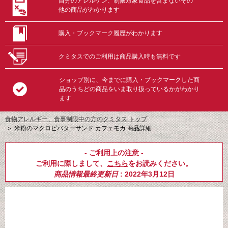
自分のアレルゲン、制限対象食品を含まないその
他の商品がわかります
購入・ブックマーク履歴がわかります
クミタスでのご利用は商品購入時も無料です
ショップ別に、今までに購入・ブックマークした商
品のうちどの商品をいま取り扱っているかがわかり
ます
食物アレルギー、食事制限中の方のクミタス トップ
＞
米粉のマクロビバターサンド カフェモカ 商品詳細
- ご利用上の注意 -
ご利用に際しまして、
こちら
をお読みください。
商品情報最終更新日
: 2022年3月12日