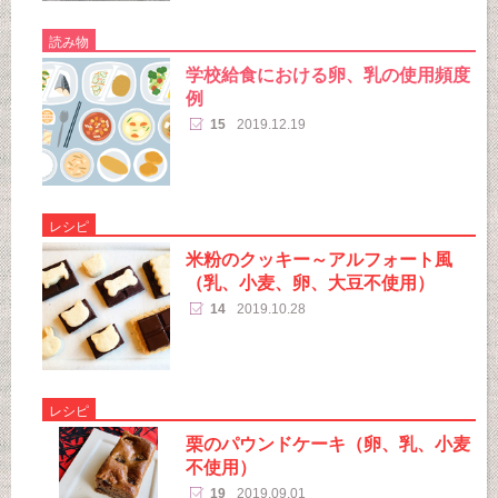
読み物
学校給食における卵、乳の使用頻度
例
15
2019.12.19
レシピ
米粉のクッキー～アルフォート風
（乳、小麦、卵、大豆不使用）
14
2019.10.28
レシピ
栗のパウンドケーキ（卵、乳、小麦
不使用）
19
2019.09.01