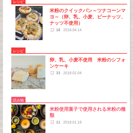
レシピ
米粉のクイックパン～ツナコーンマ
ヨ～（卵、乳、小麦、ピーナッツ、
ナッツ不使用）
18
2018.04.14
レシピ
卵、乳、小麦不使用 米粉のシフォ
ンケーキ
33
2018.02.04
読み物
米粉使用菓子で使用される米粉の種
類
11
2018.01.18