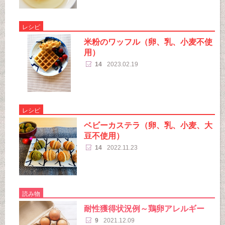
レシピ
米粉のワッフル（卵、乳、小麦不使
用）
14
2023.02.19
レシピ
ベビーカステラ（卵、乳、小麦、大
豆不使用）
14
2022.11.23
読み物
耐性獲得状況例～鶏卵アレルギー
9
2021.12.09