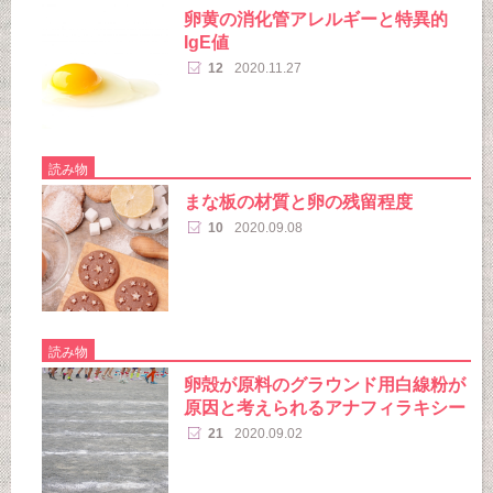
卵黄の消化管アレルギーと特異的
IgE値
12
2020.11.27
読み物
まな板の材質と卵の残留程度
10
2020.09.08
読み物
卵殻が原料のグラウンド用白線粉が
原因と考えられるアナフィラキシー
21
2020.09.02