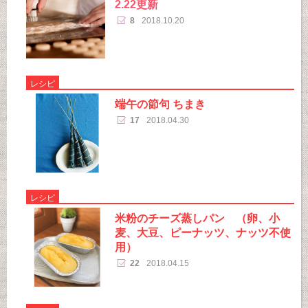
2.22更新
8
2018.10.20
レシピ
端午の節句 ちまき
17
2018.04.30
レシピ
米粉のチーズ蒸しパン （卵、小
麦、大豆、ピーナッツ、ナッツ不使
用）
22
2018.04.15