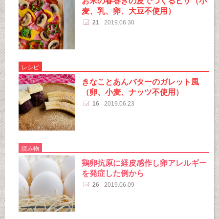
お米の春巻きの皮でつくるピザ（小
麦、乳、卵、大豆不使用）
21
2019.06.30
レシピ
きなことあんバターのガレット風
（卵、小麦、ナッツ不使用）
16
2019.06.23
読み物
鶏卵抗原に経皮感作し卵アレルギー
を発症した例から
26
2019.06.09