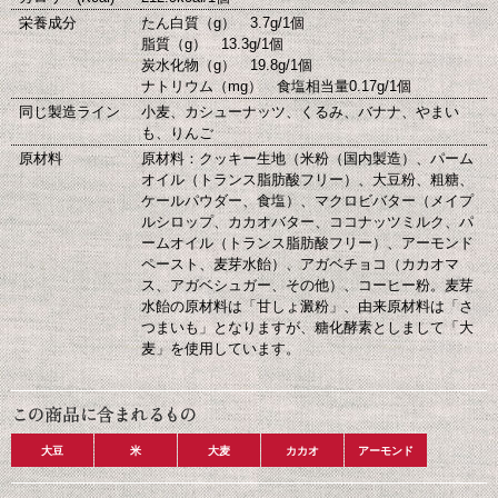
栄養成分
たん白質（g） 3.7g/1個
脂質（g） 13.3g/1個
炭水化物（g） 19.8g/1個
ナトリウム（mg） 食塩相当量0.17g/1個
同じ製造ライン
小麦、カシューナッツ、くるみ、バナナ、やまい
も、りんご
原材料
原材料：クッキー生地（米粉（国内製造）、パーム
オイル（トランス脂肪酸フリー）、大豆粉、粗糖、
ケールパウダー、食塩）、マクロビバター（メイプ
ルシロップ、カカオバター、ココナッツミルク、パ
ームオイル（トランス脂肪酸フリー）、アーモンド
ペースト、麦芽水飴）、アガベチョコ（カカオマ
ス、アガベシュガー、その他）、コーヒー粉。麦芽
水飴の原材料は「甘しょ澱粉」、由来原材料は「さ
つまいも」となりますが、糖化酵素としまして「大
麦」を使用しています。
大豆
米
大麦
カカオ
アーモンド