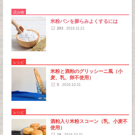
読み物
米粉パンを膨らみよくするには
203
2016.11.21
レシピ
米粉と酒粕のグリッシーニ風（小
麦、乳、卵不使用）
5
2016.10.31
レシピ
酒粕入り米粉スコーン（乳、小麦不
使用）
19
2016.10.31