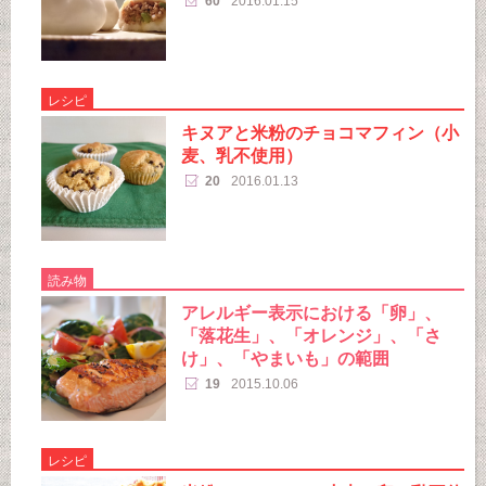
60
2016.01.15
レシピ
キヌアと米粉のチョコマフィン（小
麦、乳不使用）
20
2016.01.13
読み物
アレルギー表示における「卵」、
「落花生」、「オレンジ」、「さ
け」、「やまいも」の範囲
19
2015.10.06
レシピ