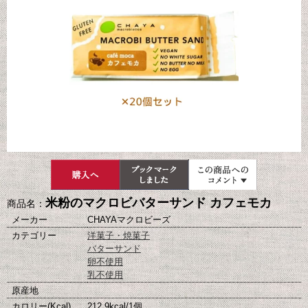
米粉のマクロビバターサンド カフェモカ
商品名：
メーカー
CHAYAマクロビーズ
カテゴリー
洋菓子・焼菓子
バターサンド
卵不使用
乳不使用
原産地
カロリー(Kcal)
212.9kcal/1個