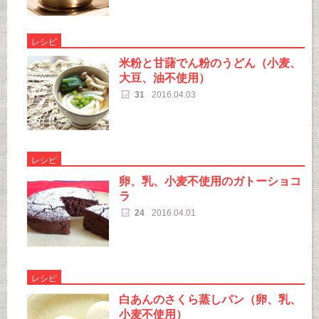
レシピ
米粉と甘藷でん粉のうどん（小麦、
大豆、油不使用）
31
2016.04.03
レシピ
卵、乳、小麦不使用のガトーショコ
ラ
24
2016.04.01
レシピ
白あんのさくら蒸しパン（卵、乳、
小麦不使用）