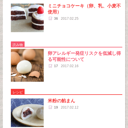
ミニチョコケーキ（卵、乳、小麦不
使用）
36
2017.02.25
読み物
卵アレルギー発症リスクを低減し得
る可能性について
17
2017.02.16
レシピ
米粉の餡まん
19
2017.02.12