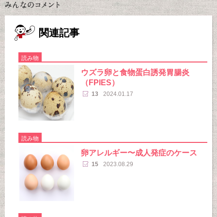
関連記事
読み物
ウズラ卵と食物蛋白誘発胃腸炎
（FPIES）
13
2024.01.17
読み物
卵アレルギー〜成人発症のケース
15
2023.08.29