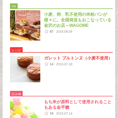
PR
小麦、卵、乳不使用の米粉パンが
様々に。全国発送もおこなっている
金沢のお店～WAGOME
87
2016.08.09
レシピ
ガレット ブルトンヌ（小麦不使用）
14
2016.07.18
読み物
もち米が原料として使用されること
もある金平糖
19
2016.07.14