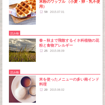
米粉のワッフル （小麦・卵・乳不使
用）
59
2015.07.01
読み物
春～秋まで飛散するイネ科植物の花
粉と食物アレルギー
25
2015.06.09
読み物
米を使ったメニューの多い南インド
料理
20
2015.06.02