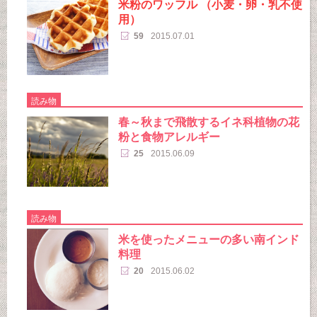
米粉のワッフル （小麦・卵・乳不使
用）
59
2015.07.01
読み物
春～秋まで飛散するイネ科植物の花
粉と食物アレルギー
25
2015.06.09
読み物
米を使ったメニューの多い南インド
料理
20
2015.06.02