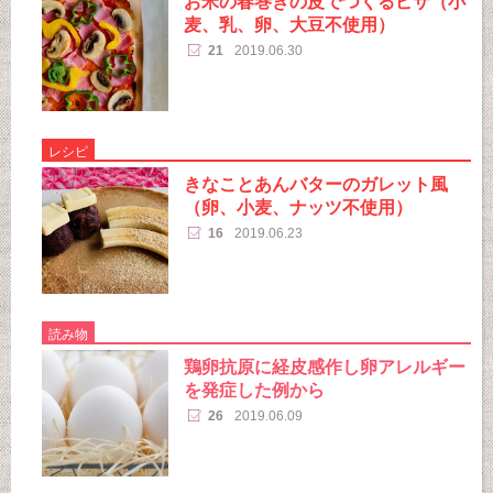
お米の春巻きの皮でつくるピザ（小
麦、乳、卵、大豆不使用）
21
2019.06.30
レシピ
きなことあんバターのガレット風
（卵、小麦、ナッツ不使用）
16
2019.06.23
読み物
鶏卵抗原に経皮感作し卵アレルギー
を発症した例から
26
2019.06.09