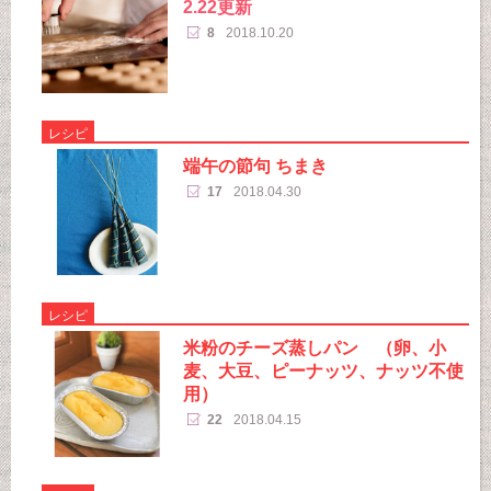
2.22更新
8
2018.10.20
レシピ
端午の節句 ちまき
17
2018.04.30
レシピ
米粉のチーズ蒸しパン （卵、小
麦、大豆、ピーナッツ、ナッツ不使
用）
22
2018.04.15