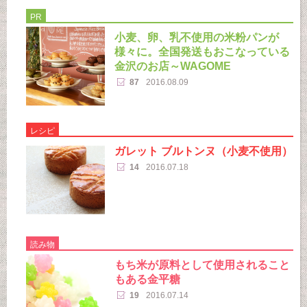
PR
小麦、卵、乳不使用の米粉パンが
様々に。全国発送もおこなっている
金沢のお店～WAGOME
87
2016.08.09
レシピ
ガレット ブルトンヌ（小麦不使用）
14
2016.07.18
読み物
もち米が原料として使用されること
もある金平糖
19
2016.07.14