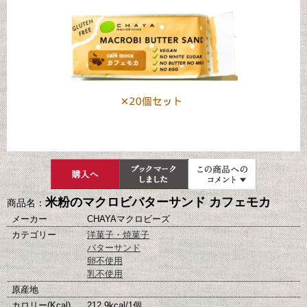
米粉のマクロビバターサンド カフェモカ
商品名：
メーカー
CHAYAマクロビーズ
カテゴリー
洋菓子・焼菓子
バターサンド
卵不使用
乳不使用
原産地
カロリー(Kcal)
212.9kcal/1個