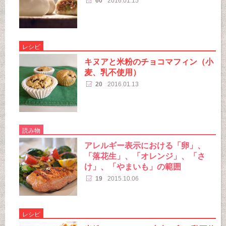
60
2016.01.15
レシピ
キヌアと米粉のチョコマフィン（小
麦、乳不使用）
20
2016.01.13
読み物
アレルギー表示における「卵」、
「落花生」、「オレンジ」、「さ
け」、「やまいも」の範囲
19
2015.10.06
レシピ