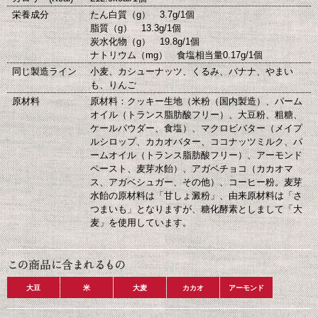
栄養成分
たん白質（g） 3.7g/1個
脂質（g） 13.3g/1個
炭水化物（g） 19.8g/1個
ナトリウム（mg） 食塩相当量0.17g/1個
同じ製造ライン
小麦、カシューナッツ、くるみ、バナナ、やまい
も、りんご
原材料
原材料：クッキー生地（米粉（国内製造）、パーム
オイル（トランス脂肪酸フリー）、大豆粉、粗糖、
ケールパウダー、食塩）、マクロビバター（メイプ
ルシロップ、カカオバター、ココナッツミルク、パ
ームオイル（トランス脂肪酸フリー）、アーモンド
ペースト、麦芽水飴）、アガベチョコ（カカオマ
ス、アガベシュガー、その他）、コーヒー粉。麦芽
水飴の原材料は「甘しょ澱粉」、由来原材料は「さ
つまいも」となりますが、糖化酵素としまして「大
麦」を使用しています。
大豆
米
大麦
カカオ
アーモンド