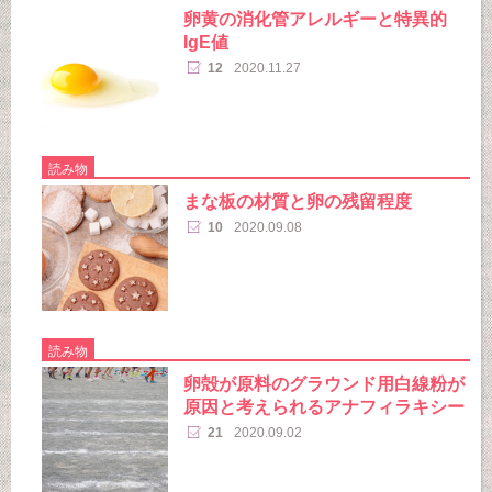
卵黄の消化管アレルギーと特異的
IgE値
12
2020.11.27
読み物
まな板の材質と卵の残留程度
10
2020.09.08
読み物
卵殻が原料のグラウンド用白線粉が
原因と考えられるアナフィラキシー
21
2020.09.02