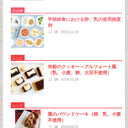
読み物
学校給食における卵、乳の使用頻度
例
15
2019.12.19
レシピ
米粉のクッキー～アルフォート風
（乳、小麦、卵、大豆不使用）
14
2019.10.28
レシピ
栗のパウンドケーキ（卵、乳、小麦
不使用）
19
2019.09.01