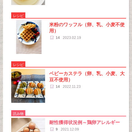
レシピ
米粉のワッフル（卵、乳、小麦不使
用）
14
2023.02.19
レシピ
ベビーカステラ（卵、乳、小麦、大
豆不使用）
14
2022.11.23
読み物
耐性獲得状況例～鶏卵アレルギー
9
2021.12.09