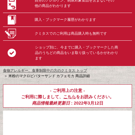
自分のアレルゲン、制限対象食品を含まないその
他の商品がわかります
購入・ブックマーク履歴がわかります
クミタスでのご利用は商品購入時も無料です
ショップ別に、今までに購入・ブックマークした商
品のうちどの商品をいま取り扱っているかがわかり
ます
食物アレルギー、食事制限中の方のクミタス トップ
＞
米粉のマクロビバターサンド カフェモカ 商品詳細
- ご利用上の注意 -
ご利用に際しまして、
こちら
をお読みください。
商品情報最終更新日
: 2022年3月12日