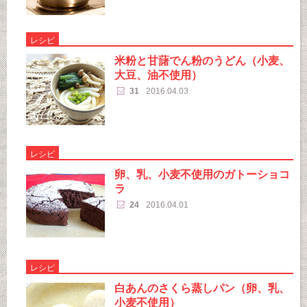
レシピ
米粉と甘藷でん粉のうどん（小麦、
大豆、油不使用）
31
2016.04.03
レシピ
卵、乳、小麦不使用のガトーショコ
ラ
24
2016.04.01
レシピ
白あんのさくら蒸しパン（卵、乳、
小麦不使用）