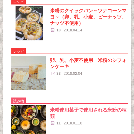
レシピ
米粉のクイックパン～ツナコーンマ
ヨ～（卵、乳、小麦、ピーナッツ、
ナッツ不使用）
18
2018.04.14
レシピ
卵、乳、小麦不使用 米粉のシフォ
ンケーキ
33
2018.02.04
読み物
米粉使用菓子で使用される米粉の種
類
11
2018.01.18