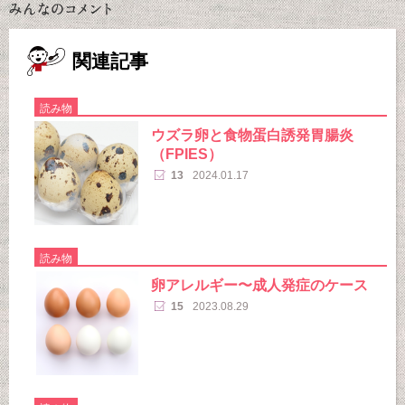
関連記事
読み物
ウズラ卵と食物蛋白誘発胃腸炎
（FPIES）
13
2024.01.17
読み物
卵アレルギー〜成人発症のケース
15
2023.08.29