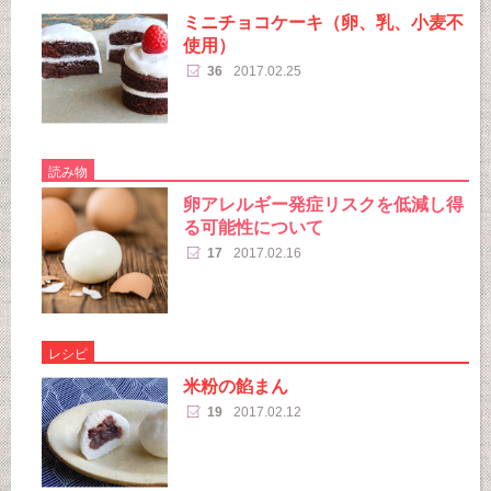
ミニチョコケーキ（卵、乳、小麦不
使用）
36
2017.02.25
読み物
卵アレルギー発症リスクを低減し得
る可能性について
17
2017.02.16
レシピ
米粉の餡まん
19
2017.02.12