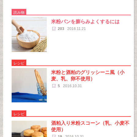
読み物
米粉パンを膨らみよくするには
203
2016.11.21
レシピ
米粉と酒粕のグリッシーニ風（小
麦、乳、卵不使用）
5
2016.10.31
レシピ
酒粕入り米粉スコーン（乳、小麦不
使用）
19
2016.10.31