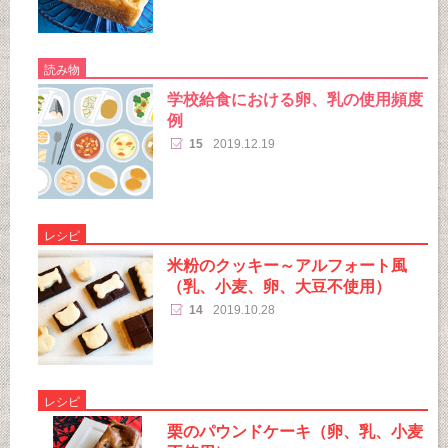
読み物
学校給食における卵、乳の使用頻度
例
15
2019.12.19
レシピ
米粉のクッキー～アルフォート風
（乳、小麦、卵、大豆不使用）
14
2019.10.28
レシピ
栗のパウンドケーキ（卵、乳、小麦