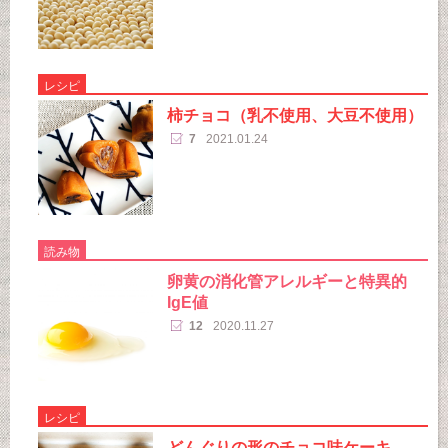
レシピ
柿チョコ（乳不使用、大豆不使用）
7
2021.01.24
読み物
卵黄の消化管アレルギーと特異的
IgE値
12
2020.11.27
レシピ
どんぐりの形のチョコ味ケーキ