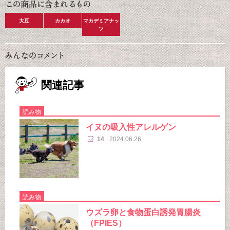
大豆
カカオ
マカデミアナッ
ツ
関連記事
読み物
イヌの吸入性アレルゲン
14
2024.06.26
読み物
ウズラ卵と食物蛋白誘発胃腸炎
（FPIES）