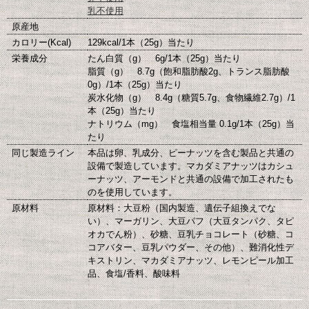
乳不使用
原産地
カロリー(Kcal)
129kcal/1本（25g）当たり
栄養成分
たん白質（g） 6g/1本（25g）当たり
脂質（g） 8.7g（飽和脂肪酸2g、トランス脂肪酸
0g）/1本（25g）当たり
炭水化物（g） 8.4g（糖質5.7g、食物繊維2.7g）/1
本（25g）当たり
ナトリウム（mg） 食塩相当量 0.1g/1本（25g）当
たり
同じ製造ライン
本品は卵、乳成分、ピーナッツを含む製品と共通の
設備で製造しています。マカダミアナッツはカシュ
ーナッツ、アーモンドと共通の設備で加工されたも
のを使用しています。
原材料
原材料：大豆粉（国内製造、遺伝子組換えでな
い）、マーガリン、大豆パフ（大豆タンパク、タピ
オカでん粉）、砂糖、豆乳チョコレート（砂糖、コ
コアバター、豆乳パウダー、その他）、難消化性デ
キストリン、マカダミアナッツ、レモンピール加工
品、食塩/香料、酸味料