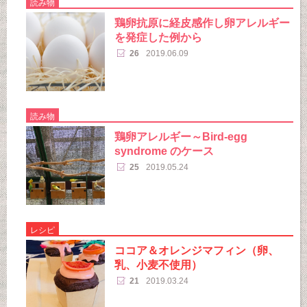
読み物
鶏卵抗原に経皮感作し卵アレルギー
を発症した例から
26
2019.06.09
読み物
鶏卵アレルギー～Bird-egg
syndrome のケース
25
2019.05.24
レシピ
ココア＆オレンジマフィン（卵、
乳、小麦不使用）
21
2019.03.24