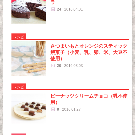
ラ
24
2016.04.01
レシピ
さつまいもとオレンジのスティック
焼菓子（小麦、乳、卵、米、大豆不
使用）
20
2016.03.03
レシピ
ピーナッツクリームチョコ（乳不使
用）
8
2016.01.27