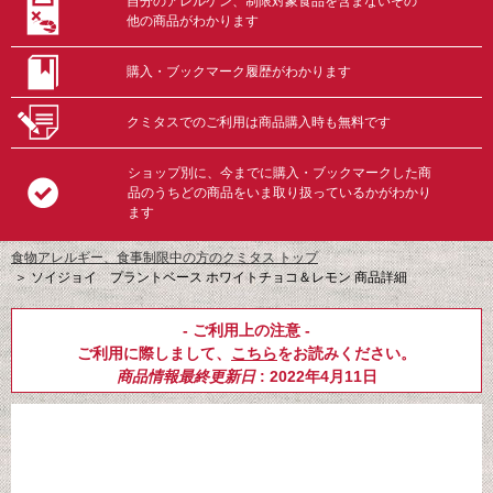
自分のアレルゲン、制限対象食品を含まないその
他の商品がわかります
購入・ブックマーク履歴がわかります
クミタスでのご利用は商品購入時も無料です
ショップ別に、今までに購入・ブックマークした商
品のうちどの商品をいま取り扱っているかがわかり
ます
食物アレルギー、食事制限中の方のクミタス トップ
＞
ソイジョイ プラントベース ホワイトチョコ＆レモン 商品詳細
- ご利用上の注意 -
ご利用に際しまして、
こちら
をお読みください。
商品情報最終更新日
: 2022年4月11日