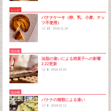
レシピ
バナナケーキ（卵、乳、小麦、ナッ
ツ不使用）
21
2018.11.18
読み物
油脂の違いによる焼菓子への影響
2.22更新
8
2018.10.20
読み物
バナナの種類による違い
8
2018.02.12