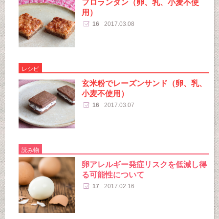
フロランタン（卵、乳、小麦不使
用）
16
2017.03.08
レシピ
玄米粉でレーズンサンド（卵、乳、
小麦不使用）
16
2017.03.07
読み物
卵アレルギー発症リスクを低減し得
る可能性について
17
2017.02.16