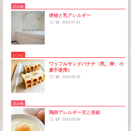
読み物
便秘と乳アレルギー
12
2023.07.01
レシピ
ワッフルサンドバナナ（乳、卵、小
麦不使用）
10
2023.06.26
読み物
鶏卵アレルギー児と亜鉛
13
2023.03.08