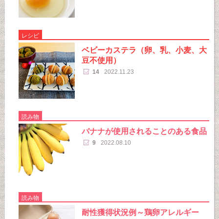
レシピ
ベビーカステラ（卵、乳、小麦、大
豆不使用）
14
2022.11.23
読み物
バナナが使用されることのある食品
9
2022.08.10
読み物
耐性獲得状況例～鶏卵アレルギー