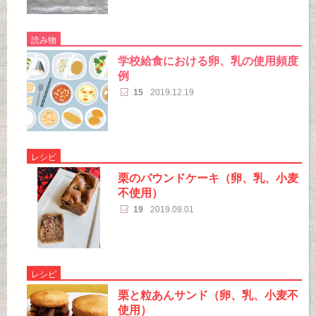
読み物
学校給食における卵、乳の使用頻度
例
15
2019.12.19
レシピ
栗のパウンドケーキ（卵、乳、小麦
不使用）
19
2019.09.01
レシピ
栗と粒あんサンド（卵、乳、小麦不
使用）