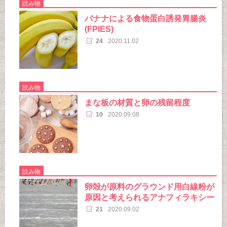
読み物
バナナによる食物蛋白誘発胃腸炎
(FPIES)
24
2020.11.02
読み物
まな板の材質と卵の残留程度
10
2020.09.08
読み物
卵殻が原料のグラウンド用白線粉が
原因と考えられるアナフィラキシー
21
2020.09.02