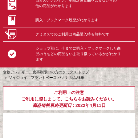
自分のアレルゲン、制限対象食品を含まないその
他の商品がわかります
購入・ブックマーク履歴がわかります
クミタスでのご利用は商品購入時も無料です
ショップ別に、今までに購入・ブックマークした商
品のうちどの商品をいま取り扱っているかがわかり
ます
食物アレルギー、食事制限中の方のクミタス トップ
＞
ソイジョイ プラントベース バナナ 商品詳細
- ご利用上の注意 -
ご利用に際しまして、
こちら
をお読みください。
商品情報最終更新日
: 2022年4月11日