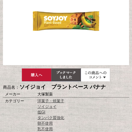
ソイジョイ プラントベース バナナ
商品名：
メーカー
大塚製薬
カテゴリー
洋菓子・焼菓子
ソイジョイ
低GI
タンパク質強化
卵不使用
乳不使用