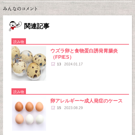
関連記事
読み物
ウズラ卵と食物蛋白誘発胃腸炎
（FPIES）
13
2024.01.17
読み物
卵アレルギー〜成人発症のケース
15
2023.08.29