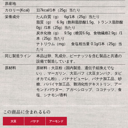
原産地
カロリー(Kcal)
117kcal/1本（25g）当たり
栄養成分
たん白質（g） 6g/1本（25g）当たり
脂質（g） 6.9g（飽和脂肪酸1.5g、トランス脂肪酸
0g）/1本（25g）当たり
炭水化物（g） 9.5g（糖質6.6g、食物繊維2.9g）/1
本（25g）当たり
ナトリウム（mg） 食塩相当量 0.1g/1本（25g）当
たり
同じ製造ライン
本品は卵、乳成分、ピーナッツを含む製品と共通の
設備で製造しています。
原材料
原材料：大豆粉（国内製造、遺伝子組換えでな
い）、マーガリン、大豆パフ（大豆タンパク、タピ
オカでん粉）、バナナピューレ、バナナ加工品、砂
糖、パパイヤ加工品、難消化性デキストリン、アー
モンドパウダー、アガベシロップ、ココナッツ、食
塩、シナモン/香料
大豆
バナナ
アーモンド