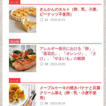
レシピ
きんかんのタルト（卵、乳、小麦、
ピーナッツ不使用）
11
2016.02.03
読み物
アレルギー表示における「卵」、
「落花生」、「オレンジ」、「さ
け」、「やまいも」の範囲
19
2015.10.06
レシピ
メープルケーキの焼きバナナと豆腐
クリーム添え（卵・乳・小麦不使
用）
26
2015.06.24