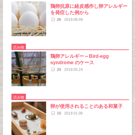
鶏卵抗原に経皮感作し卵アレルギー
を発症した例から
26
2019.06.09
読み物
鶏卵アレルギー～Bird-egg
syndrome のケース
25
2019.05.24
読み物
卵が使用されることのある和菓子
15
2019.01.06