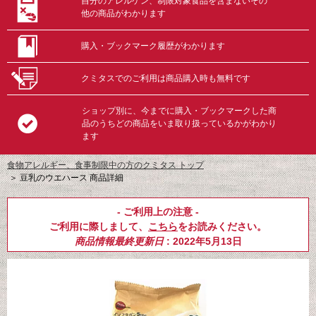
自分のアレルゲン、制限対象食品を含まないその
他の商品がわかります
購入・ブックマーク履歴がわかります
クミタスでのご利用は商品購入時も無料です
ショップ別に、今までに購入・ブックマークした商
品のうちどの商品をいま取り扱っているかがわかり
ます
食物アレルギー、食事制限中の方のクミタス トップ
＞
豆乳のウエハース 商品詳細
- ご利用上の注意 -
ご利用に際しまして、
こちら
をお読みください。
商品情報最終更新日
: 2022年5月13日