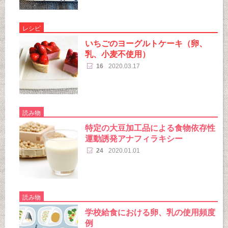
レシピ
いちごのヨーグルトケーキ（卵、
乳、小麦不使用）
16
2020.03.17
読み物
特定の大豆加工品による食物依存性
運動誘発アナフィラキシー
24
2020.01.01
読み物
学校給食における卵、乳の使用頻度
例