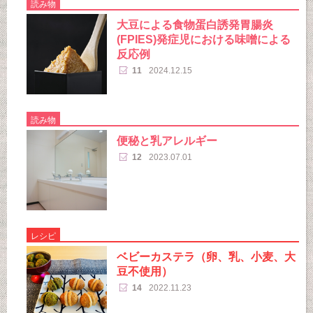
読み物
大豆による食物蛋白誘発胃腸炎
(FPIES)発症児における味噌による
反応例
11
2024.12.15
読み物
便秘と乳アレルギー
12
2023.07.01
レシピ
ベビーカステラ（卵、乳、小麦、大
豆不使用）
14
2022.11.23