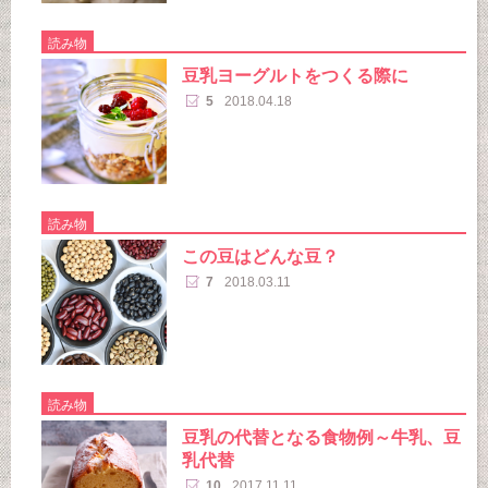
読み物
豆乳ヨーグルトをつくる際に
5
2018.04.18
読み物
この豆はどんな豆？
7
2018.03.11
読み物
豆乳の代替となる食物例～牛乳、豆
乳代替
10
2017.11.11