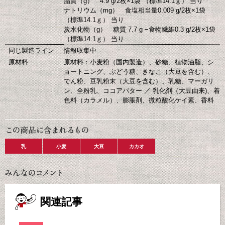
脂質（g） 4.9 g/2枚×1袋 （標準14.1ｇ） 当り
ナトリウム（mg） 食塩相当量0.009 g/2枚×1袋
（標準14.1ｇ） 当り
炭水化物（g） 糖質 7.7 g −食物繊維0.3 g/2枚×1袋
（標準14.1ｇ） 当り
同じ製造ライン
情報収集中
原材料
原材料：小麦粉（国内製造）、砂糖、植物油脂、シ
ョートニング、ぶどう糖、きなこ（大豆を含む）、
でん粉、豆乳粉末（大豆を含む）、乳糖、マーガリ
ン、全粉乳、ココアバター ／ 乳化剤（大豆由来)、着
色料（カラメル）、膨脹剤、微粒酸化ケイ素、香料
乳
小麦
大豆
カカオ
関連記事