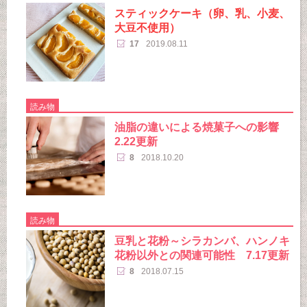
スティックケーキ（卵、乳、小麦、
大豆不使用）
17
2019.08.11
読み物
油脂の違いによる焼菓子への影響
2.22更新
8
2018.10.20
読み物
豆乳と花粉～シラカンバ、ハンノキ
花粉以外との関連可能性 7.17更新
8
2018.07.15