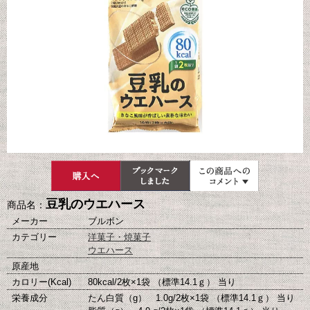
豆乳のウエハース
商品名：
メーカー
ブルボン
カテゴリー
洋菓子・焼菓子
ウエハース
原産地
カロリー(Kcal)
80kcal/2枚×1袋 （標準14.1ｇ） 当り
栄養成分
たん白質（g） 1.0g/2枚×1袋 （標準14.1ｇ） 当り