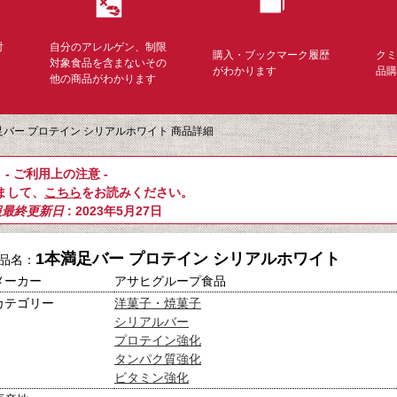
対
自分のアレルゲン、制限
購入・ブックマーク履歴
ク
く
対象食品を含まないその
がわかります
品
他の商品がわかります
足バー プロテイン シリアルホワイト 商品詳細
- ご利用上の注意 -
まして、
こちら
をお読みください。
報最終更新日
: 2023年5月27日
1本満足バー プロテイン シリアルホワイト
品名：
メーカー
アサヒグループ食品
カテゴリー
洋菓子・焼菓子
シリアルバー
プロテイン強化
タンパク質強化
ビタミン強化