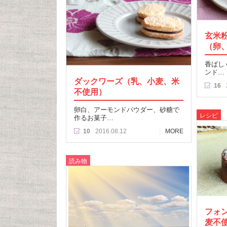
玄米
（卵
香ばし
ンド…
ダックワーズ（乳、小麦、米
16
不使用）
卵白、アーモンドパウダー、砂糖で
レシピ
作るお菓子…
10
2016.08.12
MORE
読み物
フォ
麦不