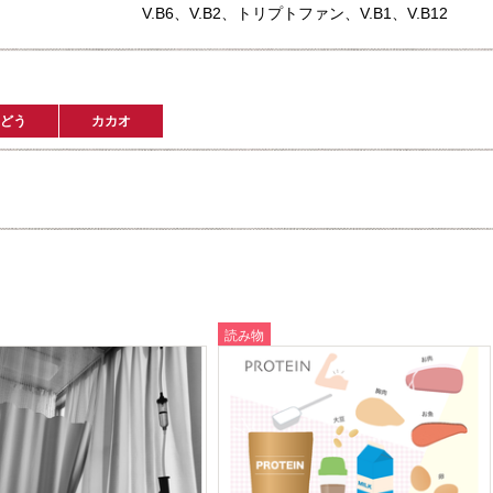
V.B6、V.B2、トリプトファン、V.B1、V.B12
どう
カカオ
読み物