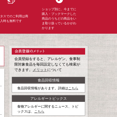
ショップ別に、今までに
購入・ブックマークした
ミタスでのご利用は商
商品のうちどの商品をい
購入時も無料です
ま取り扱っているかがわ
かります
会員登録をすると、アレルゲン、食事制
限対象食品を毎回設定しなくても検索が
できます。
メリット
について
食品回収情報
食品回収情報があります。詳細は
こちら
アレルギートピックス
食物アレルギーに関するニュース、トピ
ックスは、
こちら