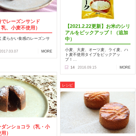
粉でレーズンサンド
【2021.2.22更新】お米のシリ
、乳、小麦不使用）
アルをピックアップ！（追加
く柔らかい食感のレーズンサ
中）
小麦、大麦、オーツ麦、ライ麦、ハ
2017.03.07
MORE
ト麦不使用タイプをピックアッ
プ！…
14
2016.09.15
MORE
レシピ
ンダンショコラ（乳・小
使用）