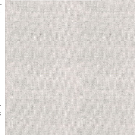
し
、
ダ
化