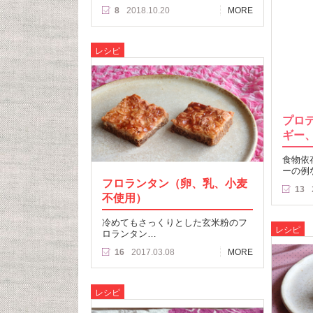
8
2018.10.20
MORE
レシピ
プロ
ギー
食物依
ーの例
フロランタン（卵、乳、小麦
13
不使用）
冷めてもさっくりとした玄米粉のフ
レシピ
ロランタン…
16
2017.03.08
MORE
レシピ