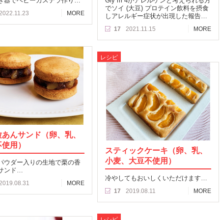
き器でベビーカステラ作り…
Gly m 4がアレルゲンと考えられる方
でソイ (大豆) プロテイン飲料を摂食
2022.11.23
MORE
しアレルギー症状が出現した報告…
17
2021.11.15
MORE
レシピ
粒あんサンド（卵、乳、
不使用）
スティックケーキ（卵、乳、
小麦、大豆不使用）
パウダー入りの生地で栗の香
サンド…
冷やしてもおいしくいただけます…
2019.08.31
MORE
17
2019.08.11
MORE
レシピ