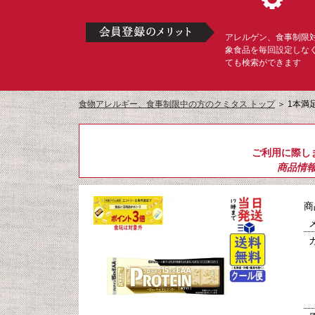
アレルゲン、食事制限
象食品を毎回設定しな
ても検索ができます
食物アレルギー、食事制限中の方のクミタス トップ
＞
1本満
ご利用に際し
商品情
商