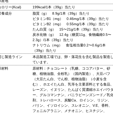
原産地
カロリー(Kcal)
199kcal/1本（39g）当たり
栄養成分
脂質（g） 8.9g/1本（39g）当たり
ビタミンB1（mg） 0.46mg/1本（39g）当たり
ビタミンB2（mg） 0.55mg/1本（39g）当たり
たん白質（g） 15〜21g/1本（39g）当たり
炭水化物（g） 12.4g（糖質11g、食物繊維0.5〜
2.3g）/1本（39g）当たり
ナトリウム（mg） 食塩相当量0.2〜0.6g/1本
（39g）当たり
同じ製造ライン
本品製造工場では、卵・落花生を含む製品を製造
ています。
原材料
原材料：チョコレート（乳糖、ココアバター、砂
糖、植物油脂、全粉乳）（国内製造）、大豆パフ
（大豆たん白、でん粉、植物油脂）（小麦を含
む）、ホエイたん白、乳等を主要原料とする食品
レーズン、イヌリン、たんぱく質濃縮ホエイパウ
ー、グルコマンナン、バニラビーンズシード／乳
剤、トレハロース、炭酸Ca、ロイシン、リジン、
バリン、イソロイシン、スレオニン、V.E、香料、
フェニルアラニン、メチオニン、ヒスチジン、