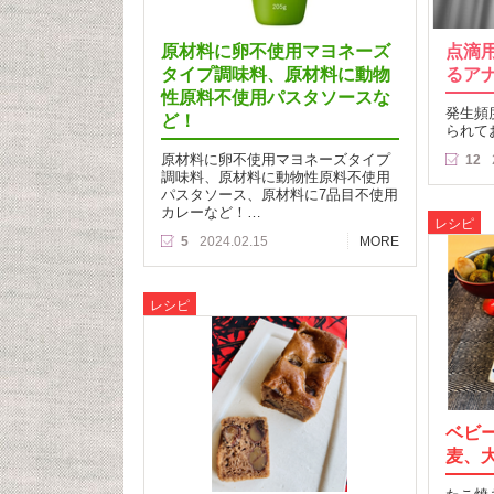
原材料に卵不使用マヨネーズ
点滴
タイプ調味料、原材料に動物
るア
性原料不使用パスタソースな
発生頻
ど！
られて
原材料に卵不使用マヨネーズタイプ
12
調味料、原材料に動物性原料不使用
パスタソース、原材料に7品目不使用
カレーなど！…
レシピ
5
2024.02.15
MORE
レシピ
ベビ
麦、