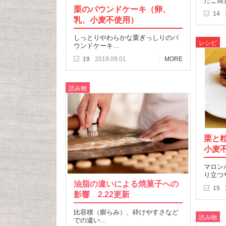
たこ焼
栗のパウンドケーキ（卵、
14
乳、小麦不使用）
しっとりやわらかな栗ぎっしりのパ
レシピ
ウンドケーキ…
19
2019.09.01
MORE
読み物
栗と
小麦
マロン
り立つ
油脂の違いによる焼菓子への
15
影響 2.22更新
比容積（膨らみ）、砕けやすさなど
読み物
での違い…