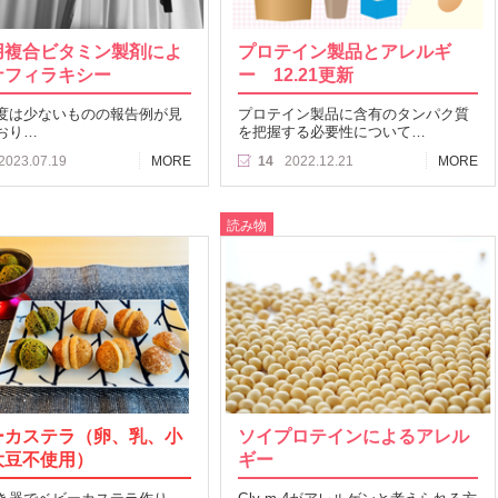
用複合ビタミン製剤によ
プロテイン製品とアレルギ
ナフィラキシー
ー 12.21更新
度は少ないものの報告例が見
プロテイン製品に含有のタンパク質
おり…
を把握する必要性について…
2023.07.19
MORE
14
2022.12.21
MORE
読み物
ーカステラ（卵、乳、小
ソイプロテインによるアレル
大豆不使用）
ギー