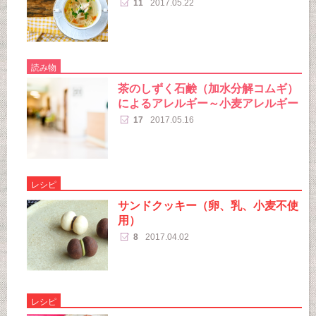
11
2017.05.22
読み物
茶のしずく石鹸（加水分解コムギ）
によるアレルギー～小麦アレルギー
17
2017.05.16
レシピ
サンドクッキー（卵、乳、小麦不使
用）
8
2017.04.02
レシピ