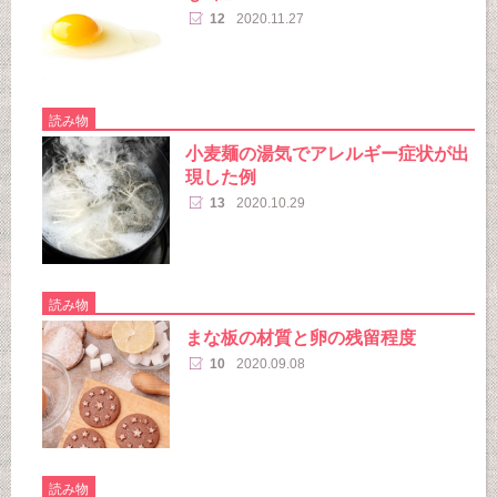
12
2020.11.27
読み物
小麦麺の湯気でアレルギー症状が出
現した例
13
2020.10.29
読み物
まな板の材質と卵の残留程度
10
2020.09.08
読み物