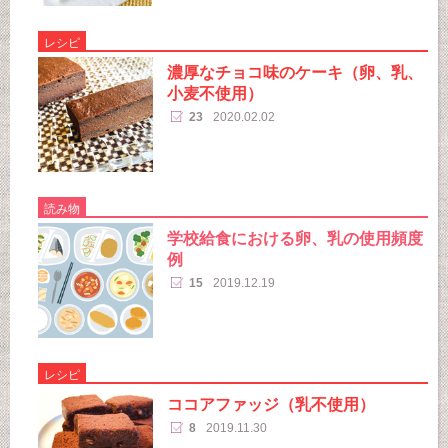
レシピ
濃厚なチョコ味のケーキ（卵、乳、
小麦不使用）
23
2020.02.02
読み物
学校給食における卵、乳の使用頻度
例
15
2019.12.19
レシピ
ココアファッジ（乳不使用）
8
2019.11.30