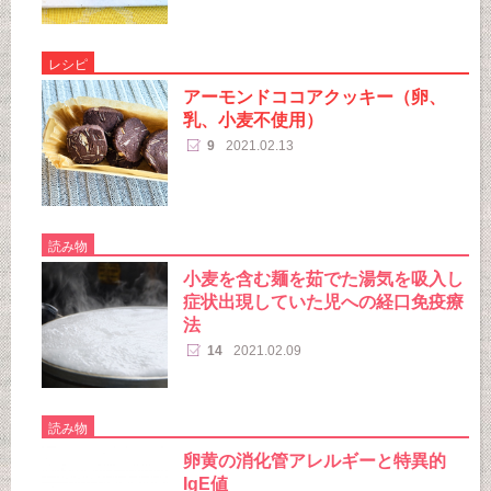
レシピ
アーモンドココアクッキー（卵、
乳、小麦不使用）
9
2021.02.13
読み物
小麦を含む麺を茹でた湯気を吸入し
症状出現していた児への経口免疫療
法
14
2021.02.09
読み物
卵黄の消化管アレルギーと特異的
IgE値