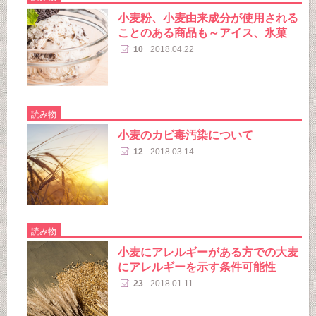
小麦粉、小麦由来成分が使用される
ことのある商品も～アイス、氷菓
10
2018.04.22
読み物
小麦のカビ毒汚染について
12
2018.03.14
読み物
小麦にアレルギーがある方での大麦
にアレルギーを示す条件可能性
23
2018.01.11