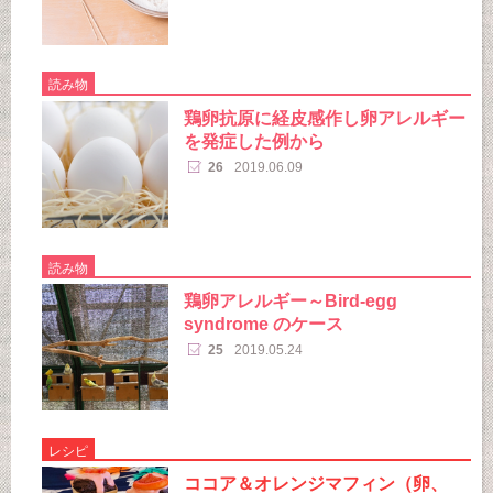
読み物
鶏卵抗原に経皮感作し卵アレルギー
を発症した例から
26
2019.06.09
読み物
鶏卵アレルギー～Bird-egg
syndrome のケース
25
2019.05.24
レシピ
ココア＆オレンジマフィン（卵、