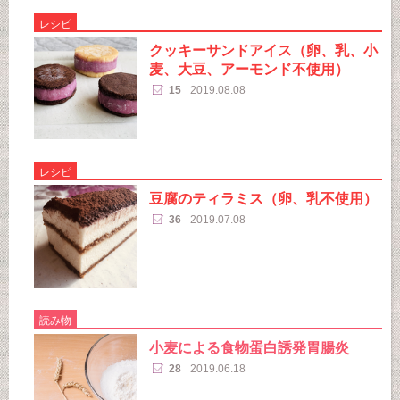
レシピ
クッキーサンドアイス（卵、乳、小
麦、大豆、アーモンド不使用）
15
2019.08.08
レシピ
豆腐のティラミス（卵、乳不使用）
36
2019.07.08
読み物
小麦による食物蛋白誘発胃腸炎
28
2019.06.18