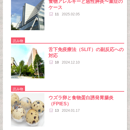
食物アレルギーと急性膵炎〜重症の
ケース
11
2025.02.05
読み物
舌下免疫療法（SLIT）の副反応への
対応
10
2024.12.10
読み物
ウズラ卵と食物蛋白誘発胃腸炎
（FPIES）
13
2024.01.17