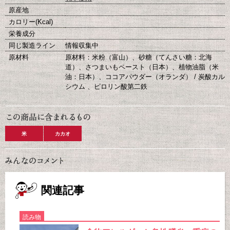
原産地
カロリー(Kcal)
栄養成分
同じ製造ライン
情報収集中
原材料
原材料：米粉（富山）、砂糖（てんさい糖：北海
道）、さつまいもペースト（日本）、植物油脂（米
油：日本）、ココアパウダー（オランダ） / 炭酸カル
シウム 、ピロリン酸第二鉄
米
カカオ
関連記事
読み物