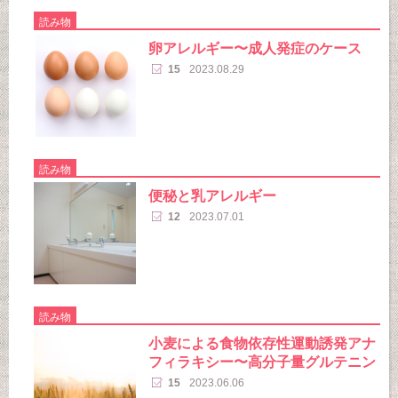
読み物
卵アレルギー〜成人発症のケース
15
2023.08.29
読み物
便秘と乳アレルギー
12
2023.07.01
読み物
小麦による食物依存性運動誘発アナ
フィラキシー〜高分子量グルテニン
15
2023.06.06