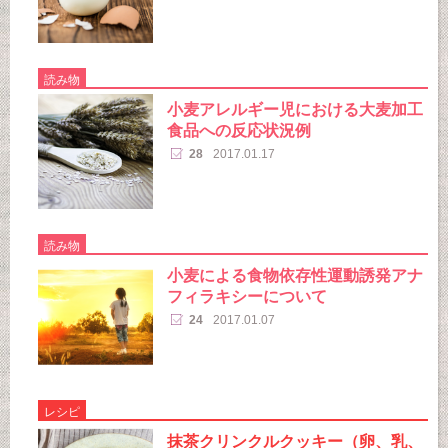
読み物
小麦アレルギー児における大麦加工
食品への反応状況例
28
2017.01.17
読み物
小麦による食物依存性運動誘発アナ
フィラキシーについて
24
2017.01.07
レシピ
抹茶クリンクルクッキー（卵、乳、