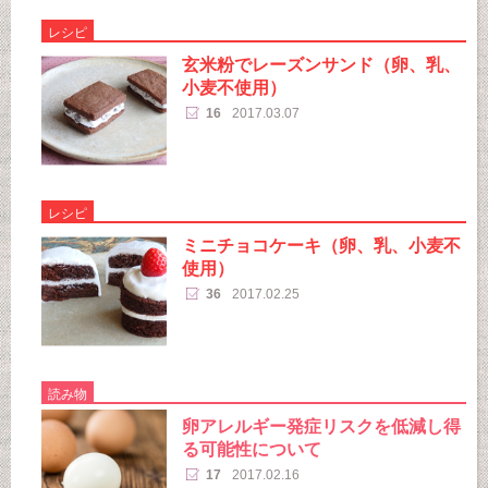
レシピ
玄米粉でレーズンサンド（卵、乳、
小麦不使用）
16
2017.03.07
レシピ
ミニチョコケーキ（卵、乳、小麦不
使用）
36
2017.02.25
読み物
卵アレルギー発症リスクを低減し得
る可能性について
17
2017.02.16