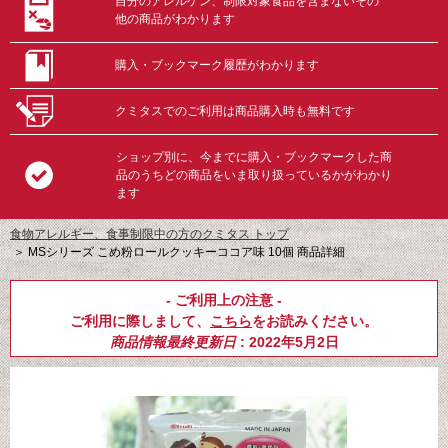
自分のアレルゲン、制限対象食品を含まないその
他の商品がわかります
購入・ブックマーク履歴がわかります
クミタスでのご利用は商品購入時も無料です
ショップ別に、今までに購入・ブックマークした商
品のうちどの商品をいま取り扱っているかがわかり
ます
食物アレルギー、食事制限中の方のクミタス トップ
＞
MSシリーズ こめ粉ロールクッキーココア味 10個 商品詳細
- ご利用上の注意 -
ご利用に際しまして、
こちら
をお読みください。
商品情報最終更新日
: 2022年5月2日