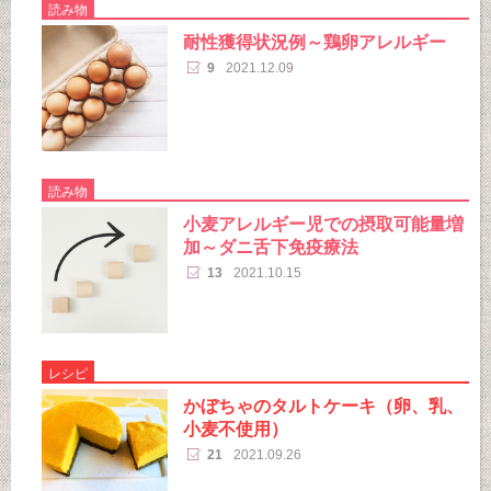
読み物
耐性獲得状況例～鶏卵アレルギー
9
2021.12.09
読み物
小麦アレルギー児での摂取可能量増
加～ダニ舌下免疫療法
13
2021.10.15
レシピ
かぼちゃのタルトケーキ（卵、乳、
小麦不使用）
21
2021.09.26