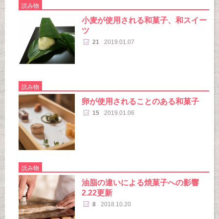
読み物
小麦が使用される和菓子、和スイー
ツ
21
2019.01.07
読み物
卵が使用されることのある和菓子
15
2019.01.06
読み物
油脂の違いによる焼菓子への影響
2.22更新
8
2018.10.20