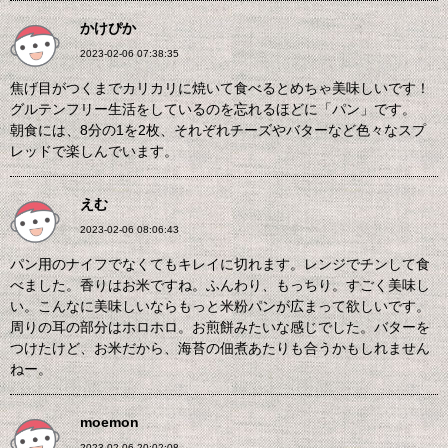
かけぴか
2023-02-06 07:38:35
焦げ目がつくまでカリカリに焼いて食べるとめちゃ美味しいです！
グルテンフリー生活をしているのを忘れるほどに「パン」です。
朝食には、8分の1を2枚、それぞれチーズやバターなど色々なスプ
レッドで楽しんでいます。
えむ
2023-02-06 08:06:43
パン用のナイフでなくてもキレイに切れます。レンジでチンして食
べました。香りはお米ですね。ふんわり、もっちり。すごく美味し
い。こんなに美味しいならもっと米粉パンが広まって欲しいです。
周りの耳の部分はホロホロ。お煎餅みたいな感じでした。バターを
つけたけど、お米だから、海苔の佃煮あたりも合うかもしれません
ねー。
moemon
2023-02-06 20:02:08