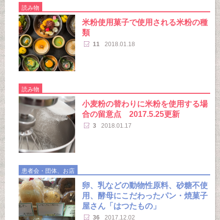
読み物
米粉使用菓子で使用される米粉の種
類
11
2018.01.18
読み物
小麦粉の替わりに米粉を使用する場
合の留意点 2017.5.25更新
3
2018.01.17
患者会・団体、お店
卵、乳などの動物性原料、砂糖不使
用、酵母にこだわったパン・焼菓子
屋さん「はつたもの」
36
2017.12.02