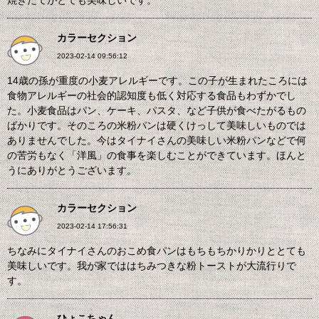
焼きたてがとても美味しいです。
カラーセクション
2023-02-14 09:56:12
14歳の孫が重度の小麦アレルギーです。この子が生まれたころには
食物アレルギーの社会的認知度も低く対応する食品もわずかでし
た。小麦食品はパン、ケーキ、パスタ、など子供が食べたがるもの
ばかりです。そのころの米粉パンは硬くけっして美味しいものでは
ありませんでした。今はタイナイさんの美味しい米粉パンなどで何
の苦労もなく「洋風」の食事を楽しむことができています。ほんと
うにありがとうございます。
カラーセクション
2023-02-14 17:56:31
ちなみにタイナイさんのおこめ食パンはもちもちかりかりととても
美味しいです。我が家でははちみつきな粉トーストが大流行りで
す。
ひょこちゃん