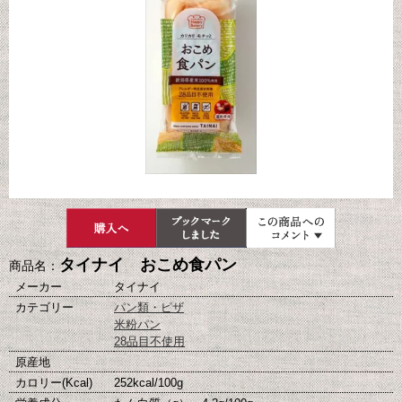
タイナイ おこめ食パン
商品名：
メーカー
タイナイ
カテゴリー
パン類・ピザ
米粉パン
28品目不使用
原産地
カロリー(Kcal)
252kcal/100g