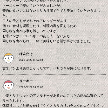
キャンペーンでお米パンをいただきました。
トースターで焼いていただきましたが、
普通の食パンにはないカリカリ感でとても美味しくいただきまし
た。
二人の子どもがそれぞれアレルギーがあり、
個々に食材を調理したり、料理内容を変えるため
同じ物を食べる事も難しいのですが、
お米パンは、アレルギーのある人、ない人も
同じ物を食べられ、一緒に美味しいと話す事ができました。
ほんたけ
2023-02-22 11:57:58
玄米パンより美味しかったです。パサつきが気になります。
リーキー
2023-02-22 13:57:02
小麦とサトウキビのアレルギーがあるためこちらの商品は安心して
食べられます。
薄切りにして砂糖をかけてやくとカリカリのラスクのようでおやつ