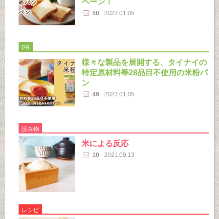
ペーン！
50
2023.01.05
PR
様々な製品を展開する、タイナイの
特定原材料等28品目不使用の米粉パ
ン
49
2023.01.05
読み物
米による反応
10
2021.09.13
レシピ