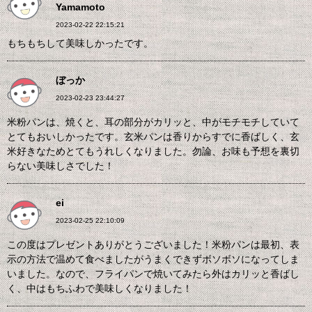
Yamamoto
2023-02-22 22:15:21
もちもちして美味しかったです。
ぼっか
2023-02-23 23:44:27
米粉パンは、焼くと、耳の部分がカリッと、中がモチモチしていて
とてもおいしかったです。玄米パンは香りからすでに香ばしく、玄
米好きなためとてもうれしくなりました。勿論、お味も予想を裏切
らない美味しさでした！
ei
2023-02-25 22:10:09
この度はプレゼントありがとうございました！米粉パンは最初、表
示の方法で温めて食べましたがうまくできずボソボソになってしま
いました。なので、フライパンで焼いてみたら外はカリッと香ばし
く、中はもちふわで美味しくなりました！