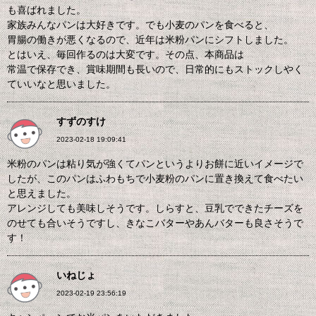
も喜ばれました。
家族みんなパンは大好きです。でも小麦のパンを食べると、
胃腸の働きが悪くなるので、近年は米粉パンにシフトしました。
とはいえ、毎回作るのは大変です。その点、本商品は
常温で保存でき、賞味期間も長いので、日常的にもストックしやく
ていいなと思いました。
すずのすけ
2023-02-18 19:09:41
米粉のパンは粘り気が強くてパンというよりお餅に近いイメージで
したが、このパンはふわもちで小麦粉のパンに置き換えて食べたい
と思えました。
アレンジしても美味しそうです。しらすと、豆乳でできたチーズを
のせても合いそうですし、きなこバターやあんバターも良さそうで
す！
いねじょ
2023-02-19 23:56:19