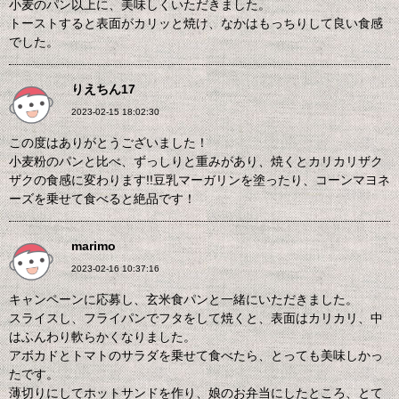
小麦のパン以上に、美味しくいただきました。
トーストすると表面がカリッと焼け、なかはもっちりして良い食感
でした。
りえちん17
2023-02-15 18:02:30
この度はありがとうございました！
小麦粉のパンと比べ、ずっしりと重みがあり、焼くとカリカリザク
ザクの食感に変わります!!豆乳マーガリンを塗ったり、コーンマヨネ
ーズを乗せて食べると絶品です！
marimo
2023-02-16 10:37:16
キャンペーンに応募し、玄米食パンと一緒にいただきました。
スライスし、フライパンでフタをして焼くと、表面はカリカリ、中
はふんわり軟らかくなりました。
アボカドとトマトのサラダを乗せて食べたら、とっても美味しかっ
たです。
薄切りにしてホットサンドを作り、娘のお弁当にしたところ、とて