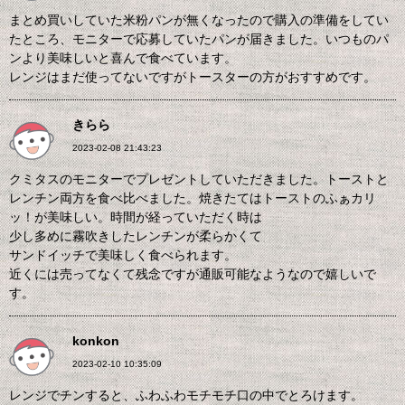
まとめ買いしていた米粉パンが無くなったので購入の準備をしてい
たところ、モニターで応募していたパンが届きました。いつものパ
ンより美味しいと喜んで食べています。
レンジはまだ使ってないですがトースターの方がおすすめです。
きらら
2023-02-08 21:43:23
クミタスのモニターでプレゼントしていただきました。トーストと
レンチン両方を食べ比べました。焼きたてはトーストのふぁカリ
ッ！が美味しい。時間が経っていただく時は
少し多めに霧吹きしたレンチンが柔らかくて
サンドイッチで美味しく食べられます。
近くには売ってなくて残念ですが通販可能なようなので嬉しいで
す。
konkon
2023-02-10 10:35:09
レンジでチンすると、ふわふわモチモチ口の中でとろけます。