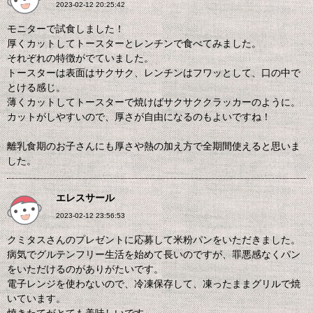
2023-02-12 20:25:42
モニターで試食しました！
厚くカットしてトースターとレンチンで食べてみました。
それぞれの特徴がでていました。
トースターは表面はサクサク、レンチンはフワッとして、口の中で
とける感じ。
薄くカットしてトースターで焼けばサクサククラッカーのように。
カットがしやすいので、厚さが自由になるのもよいですね！
離乳食期のお子さんにも厚さや熱の加え方で全期間使えると思いま
した。
エレスサール
2023-02-12 23:56:53
クミタスさんのプレゼントに応募して米粉パンをいただきました。
病気でグルテンフリー生活を始めて長いのですが、罪悪感なくパン
をいただけるのがありがたいです。
電子レンジを使わないので、冷凍保存して、凍ったままグリルで焼
いています。