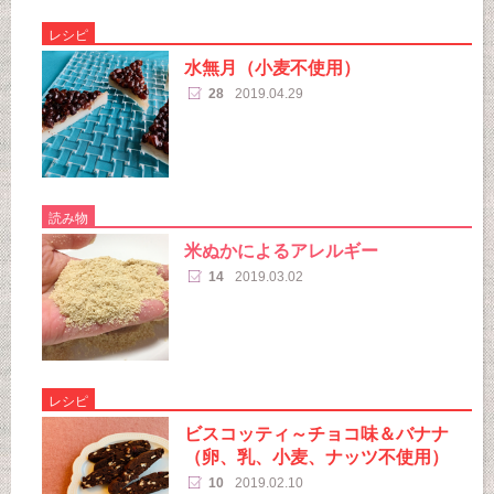
レシピ
水無月（小麦不使用）
28
2019.04.29
読み物
米ぬかによるアレルギー
14
2019.03.02
レシピ
ビスコッティ～チョコ味＆バナナ
（卵、乳、小麦、ナッツ不使用）
10
2019.02.10