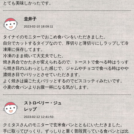
とても美味しかったです。
圭井子
2023-02-10 18:09:11
タイナイのモニターでおこめ食パンをいただきました。
自分でカットするタイプなので、厚切りと薄切りにしラップして冷
凍庫に保存してます。
冷凍のまま焼いて大丈夫でした。
焼き具合でかたさが変えられるので、トーストで食べる時はうっす
ら焼き目のふわっとした感じで、ジャムやチョコで食べる時はやや
濃焼き目でパリッとさせていただきます。
よく焼きは歯ごたえバリッとするのでビスコッティみたいです。
小麦の食パンよりお腹一杯になる気がします。
ストロベリー・ジュ
レップ
2023-02-12 12:41:53
クミタスさんのモニターで玄米食パンとともにいただきました。
手に取ってびっくり。ずっしりと重く普段買っている食パンとは比