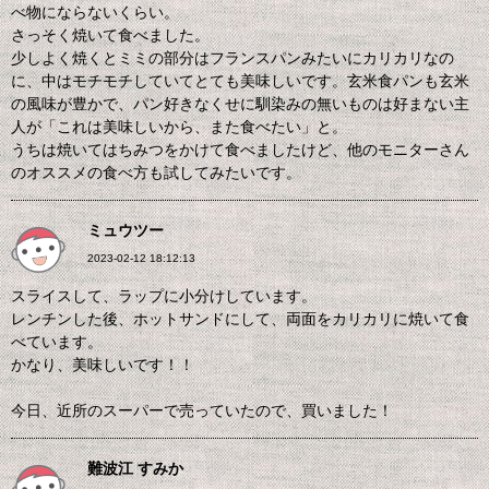
べ物にならないくらい。
さっそく焼いて食べました。
少しよく焼くとミミの部分はフランスパンみたいにカリカリなの
に、中はモチモチしていてとても美味しいです。玄米食パンも玄米
の風味が豊かで、パン好きなくせに馴染みの無いものは好まない主
人が「これは美味しいから、また食べたい」と。
うちは焼いてはちみつをかけて食べましたけど、他のモニターさん
のオススメの食べ方も試してみたいです。
ミュウツー
2023-02-12 18:12:13
スライスして、ラップに小分けしています。
レンチンした後、ホットサンドにして、両面をカリカリに焼いて食
べています。
かなり、美味しいです！！
今日、近所のスーパーで売っていたので、買いました！
難波江 すみか