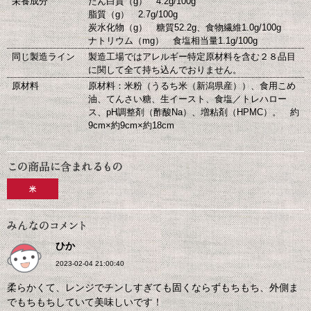
栄養成分
たん白質（g） 4.2g/100g
脂質（g） 2.7g/100g
炭水化物（g） 糖質52.2g、食物繊維1.0g/100g
ナトリウム（mg） 食塩相当量1.1g/100g
同じ製造ライン
製造工場ではアレルギー特定原材料を含む２８品目
に関して全て持ち込んでおりません。
原材料
原材料：米粉（うるち米（新潟県産））、食用こめ
油、てんさい糖、生イースト、食塩／トレハロー
ス、pH調整剤（酢酸Na）、増粘剤（HPMC）。 約
9cm×約9cm×約18cm
米
ひか
2023-02-04 21:00:40
柔らかくて、レンジでチンしすぎても固くならずもちもち、外側ま
でもちもちしていて美味しいです！