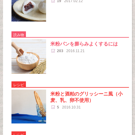
19
2017.02.12
読み物
米粉パンを膨らみよくするには
203
2016.11.21
レシピ
米粉と酒粕のグリッシーニ風（小
麦、乳、卵不使用）
5
2016.10.31
レシピ