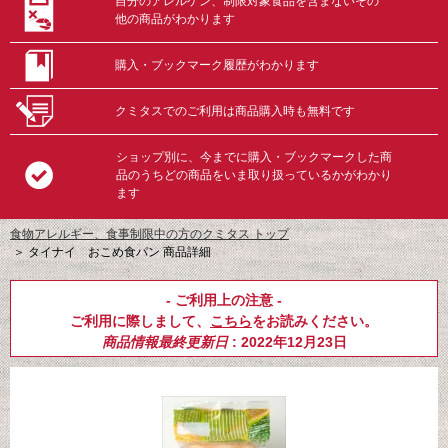
自分のアレルゲン、制限対象食品を含まないその
他の商品がわかります
購入・ブックマーク履歴がわかります
クミタスでのご利用は商品購入時も無料です
ショップ別に、今までに購入・ブックマークした商
品のうちどの商品をいま取り扱っているかがわかり
ます
食物アレルギー、食事制限中の方のクミタス トップ
＞
タイナイ おこめ食パン 商品詳細
- ご利用上の注意 -
ご利用に際しまして、
こちら
をお読みください。
商品情報最終更新日
: 2022年12月23日