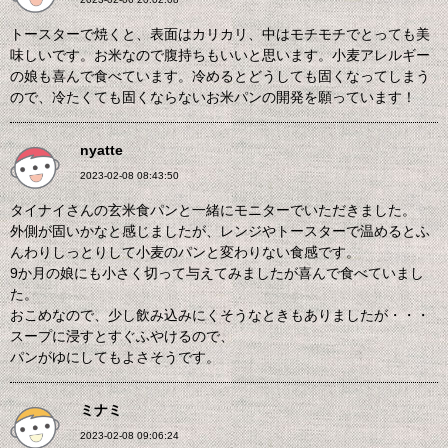
トースターで焼くと、表面はカリカリ、中はモチモチでとっても美
味しいです。お米なので腹持ちもいいと思います。小麦アレルギー
の娘も喜んで食べています。冷めるとどうしても固くなってしまう
ので、冷たくても固くならないお米パンの開発を願っています！
nyatte
2023-02-08 08:43:50
タイナイさんの玄米食パンと一緒にモニターでいただきました。
外側が固いかなと感じましたが、レンジやトースターで温めるとふ
んわりしっとりして小麦のパンと変わりない食感です。
9か月の娘にも小さく切って与えてみましたが喜んで食べていまし
た。
おこめなので、少し飲み込みにくそうなときもありましたが・・・
スープに浸すとすぐふやけるので、
パンがゆにしてもよさそうです。
ミナミ
2023-02-08 09:06:24