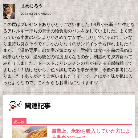
まめじろう
2023-03-01 07:52:29
この度はプレゼントありがとうございました！4月から新一年生とな
るアレルギー持ちの息子の給食用のパンを探していました。よく売
っている小麦のパンより小さめですがずっしりしているので、かな
り腹持ち良さそうです。小ぶりなりのサンドイッチも作れました！
また、『温め専用』の文字が気になり、学校では食べる前の温めは
出来ないため、温め後どの程度固くなるのか、朝温めて夕方食べて
みたりしました。トーストよりレンチンの方がモチモチ感持続して
ました！！頂けたから、色々試してみる事が出来、今後の参考にな
りました！ありがとうございました！そして、とにかく味が気に入
ったようなので、これからもお世話になります♡
関連記事
読み物
職業上、米粉を吸入していた方によ
る鼻炎のケース