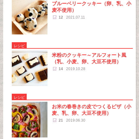
ブルーベリークッキー（卵、乳、小
麦不使用）
12
2021.07.11
レシピ
米粉のクッキー～アルフォート風
（乳、小麦、卵、大豆不使用）
14
2019.10.28
レシピ
お米の春巻きの皮でつくるピザ（小
麦、乳、卵、大豆不使用）
21
2019.06.30