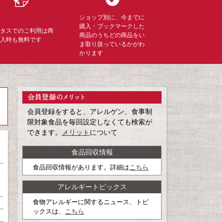
ショップ別に、今までに
購入・ブックマークした
ミタスでのご利用は商
商品のうちどの商品をい
購入時も無料です
ま取り扱っているかがわ
かります
会員登録をすると、アレルゲン、食事制
限対象食品を毎回設定しなくても検索が
できます。
メリット
について
食品回収情報
食品回収情報があります。詳細は
こちら
アレルギートピックス
食物アレルギーに関するニュース、トピ
ックスは、
こちら