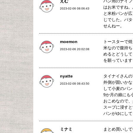
えむ
パン用のナイフ
はお米ですね。
2023-02-06 08:06:43
と米粉パンが広
じでした。バタ
せんねー。
moemon
トースターで焼
米なので腹持ち
2023-02-06 20:02:08
めるとどうして
を願っています
nyatte
タイナイさんの
外側が固いかな
2023-02-08 08:43:50
して小麦のパン
9か月の娘にも
おこめなので、
スープに浸すと
パンがゆにして
ミナミ
まとめ買いして