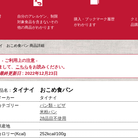
対
自分のアレルゲン、制限
購入・ブックマーク履歴
ク
く
対象食品を含まないその
がわかります
品
他の商品がわかります
イ おこめ食パン 商品詳細
- ご利用上の注意 -
まして、
こちら
をお読みください。
最終更新日
: 2022年12月23日
タイナイ おこめ食パン
品名：
メーカー
タイナイ
カテゴリー
パン類・ピザ
米粉パン
28品目不使用
原産地
カロリー(Kcal)
252kcal/100g