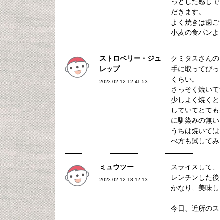
っとした感じで
だきます。
よく焼きは歯ご
小麦の食パンよ
ストロベリー・ジュ
クミタスさんの
レップ
手に取ってびっ
くらい。
2023-02-12 12:41:53
さっそく焼いて
少しよく焼くと
していてとても
に馴染みの無い
うちは焼いては
べ方も試してみ
ミュウツー
スライスして、
レンチンした後
2023-02-12 18:12:13
かなり、美味し
今日、近所のス