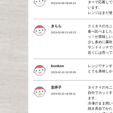
ターで応募して
2023-02-08 09:06:24
います。
レンジはまだ使
きらら
クミタスのモニ
食べ比べました
2023-02-08 21:43:23
ッ！が美味しい
少し多めに霧吹
サンドイッチで
近くには売って
konkon
レンジでチンす
とても美味しか
2023-02-10 10:35:09
圭井子
タイナイのモニ
自分でカットす
2023-02-10 18:09:11
ます。
冷凍のまま焼い
焼き具合でかた