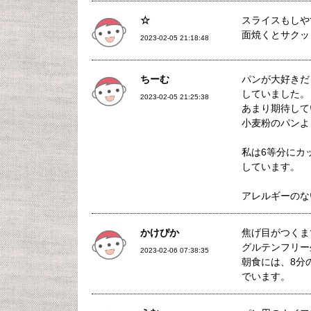
☆
スライスもしや
面焼くとサクッ
2023-02-05 21:18:48
ちーむ
パンが大好きだ
していました。
2023-02-05 21:25:38
あまり期待して
小麦粉のパンよ
私は6等分にカ
しています。
アレルギーのな
かけぴか
焦げ目がつくま
グルテンフリー
2023-02-06 07:38:35
朝食には、8分
でいます。