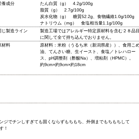
栄養成分
たん白質（g） 4.2g/100g
脂質（g） 2.7g/100g
炭水化物（g） 糖質52.2g、食物繊維1.0g/100g
ナトリウム（mg） 食塩相当量1.1g/100g
同じ製造ライン
製造工場ではアレルギー特定原材料を含む２８品
に関して全て持ち込んでおりません。
原材料
原材料：米粉（うるち米（新潟県産））、食用こ
油、てんさい糖、生イースト、食塩／トレハロー
ス、pH調整剤（酢酸Na）、増粘剤（HPMC）。
約9cm×約9cm×約18cm
ンジでチンしすぎても固くならずもちもち、外側までもちもちして
す！