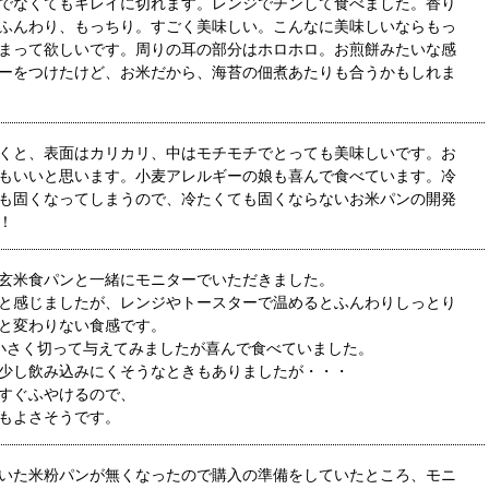
でなくてもキレイに切れます。レンジでチンして食べました。香り
ふんわり、もっちり。すごく美味しい。こんなに美味しいならもっ
まって欲しいです。周りの耳の部分はホロホロ。お煎餅みたいな感
ーをつけたけど、お米だから、海苔の佃煮あたりも合うかもしれま
くと、表面はカリカリ、中はモチモチでとっても美味しいです。お
もいいと思います。小麦アレルギーの娘も喜んで食べています。冷
も固くなってしまうので、冷たくても固くならないお米パンの開発
！
玄米食パンと一緒にモニターでいただきました。
と感じましたが、レンジやトースターで温めるとふんわりしっとり
と変わりない食感です。
小さく切って与えてみましたが喜んで食べていました。
少し飲み込みにくそうなときもありましたが・・・
すぐふやけるので、
もよさそうです。
いた米粉パンが無くなったので購入の準備をしていたところ、モニ