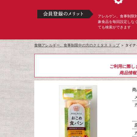
アレルゲン、食事制限
象食品を毎回設定しな
ても検索ができます
食物アレルギー、食事制限中の方のクミタス トップ
＞
タイナ
ご利用に際し
商品情報
商