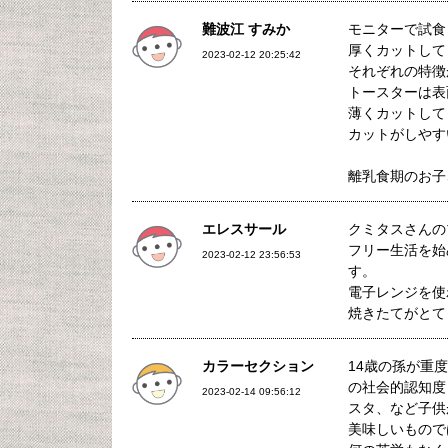
難波江 すみか
モニターで試食
厚くカットして
2023-02-12 20:25:42
それぞれの特徴
トースターは表
薄くカットして
カットがしやす
離乳食期のお子
エレスサール
クミタスさんの
フリー生活を始
2023-02-12 23:56:53
す。
電子レンジを使
焼きたてがとて
カラーセクション
14歳の孫が重
の社会的認知度
2023-02-14 09:56:12
スタ、など子供
美味しいもので