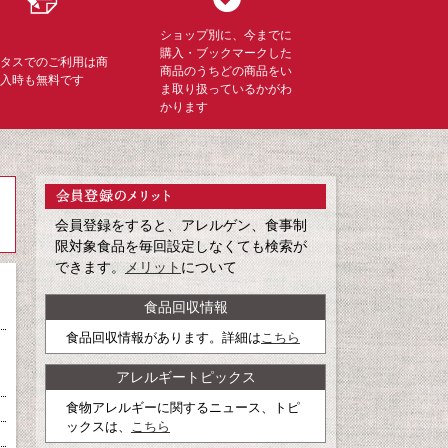
ショップ別に、今までに
購入・ブックマークした
ミタスでのご利用は商
商品のうちどの商品をい
購入時も無料です
ま取り扱っているかがわ
かります
会員登録をすると、アレルゲン、食事制
限対象食品を毎回設定しなくても検索が
できます。
メリット
について
食品回収情報
食品回収情報があります。詳細は
こちら
アレルギートピックス
食物アレルギーに関するニュース、トピ
ックスは、
こちら