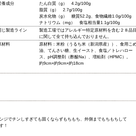
栄養成分
たん白質（g） 4.2g/100g
脂質（g） 2.7g/100g
炭水化物（g） 糖質52.2g、食物繊維1.0g/100g
ナトリウム（mg） 食塩相当量1.1g/100g
同じ製造ライン
製造工場ではアレルギー特定原材料を含む２８品
に関して全て持ち込んでおりません。
原材料
原材料：米粉（うるち米（新潟県産））、食用こ
油、てんさい糖、生イースト、食塩／トレハロー
ス、pH調整剤（酢酸Na）、増粘剤（HPMC）。
約9cm×約9cm×約18cm
ンジでチンしすぎても固くならずもちもち、外側までもちもちして
す！