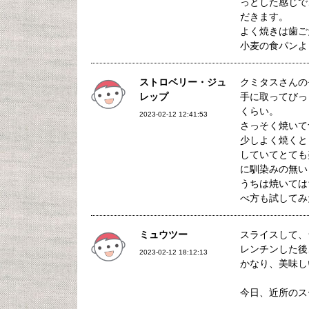
っとした感じで
だきます。
よく焼きは歯ご
小麦の食パンよ
ストロベリー・ジュ
クミタスさんの
レップ
手に取ってびっ
くらい。
2023-02-12 12:41:53
さっそく焼いて
少しよく焼くと
していてとても
に馴染みの無い
うちは焼いては
べ方も試してみ
ミュウツー
スライスして、
レンチンした後
2023-02-12 18:12:13
かなり、美味し
今日、近所のス