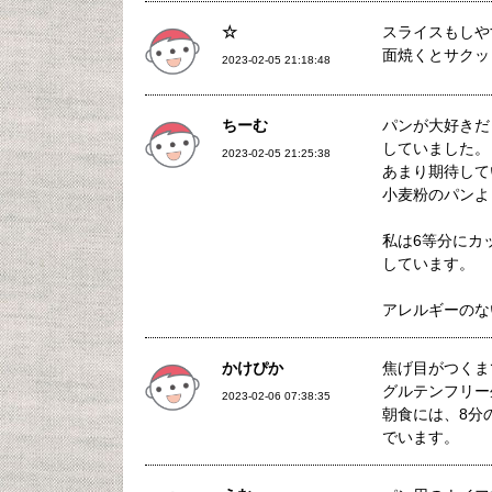
☆
スライスもしや
面焼くとサクッ
2023-02-05 21:18:48
ちーむ
パンが大好きだ
していました。
2023-02-05 21:25:38
あまり期待して
小麦粉のパンよ
私は6等分にカ
しています。
アレルギーのな
かけぴか
焦げ目がつくま
グルテンフリー
2023-02-06 07:38:35
朝食には、8分
でいます。