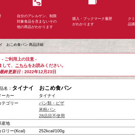
対
自分のアレルゲン、制限
購入・ブックマーク履歴
ク
く
対象食品を含まないその
がわかります
品
他の商品がわかります
イ おこめ食パン 商品詳細
- ご利用上の注意 -
まして、
こちら
をお読みください。
最終更新日
: 2022年12月23日
タイナイ おこめ食パン
品名：
メーカー
タイナイ
カテゴリー
パン類・ピザ
米粉パン
28品目不使用
原産地
カロリー(Kcal)
252kcal/100g