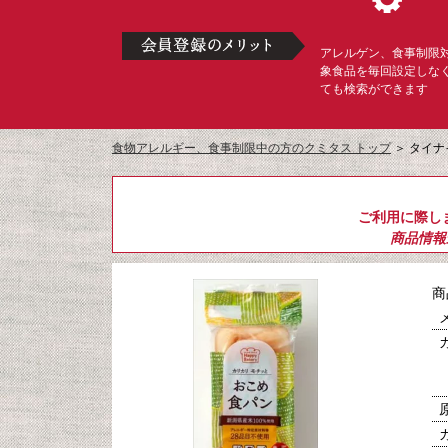
アレルゲン、食事制限
象食品を毎回設定しな
ても検索ができます
食物アレルギー、食事制限中の方のクミタス トップ
＞
タイナ
ご利用に際し
商品情報
商