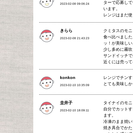
ターで応募して
2023-02-08 09:06:24
います。
レンジはまだ使
きらら
クミタスのモニ
食べ比べました
2023-02-08 21:43:23
ッ！が美味しい
少し多めに霧吹
サンドイッチで
近くには売って
konkon
レンジでチンす
とても美味しか
2023-02-10 10:35:09
圭井子
タイナイのモニ
自分でカットす
2023-02-10 18:09:11
ます。
冷凍のまま焼い
焼き具合でかた