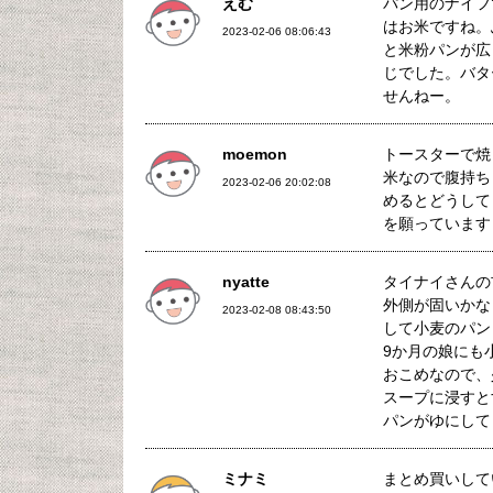
えむ
パン用のナイフ
はお米ですね。
2023-02-06 08:06:43
と米粉パンが広
じでした。バタ
せんねー。
moemon
トースターで焼
米なので腹持ち
2023-02-06 20:02:08
めるとどうして
を願っています
nyatte
タイナイさんの
外側が固いかな
2023-02-08 08:43:50
して小麦のパン
9か月の娘にも
おこめなので、
スープに浸すと
パンがゆにして
ミナミ
まとめ買いして