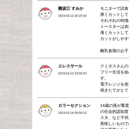
難波江 すみか
モニターで試食
厚くカットして
2023-02-12 20:25:42
それぞれの特徴
トースターは表
薄くカットして
カットがしやす
離乳食期のお子
エレスサール
クミタスさんの
フリー生活を始
2023-02-12 23:56:53
す。
電子レンジを使
焼きたてがとて
カラーセクション
14歳の孫が重
の社会的認知度
2023-02-14 09:56:12
スタ、など子供
美味しいもので