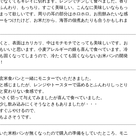
でなくてもキレイに切れます。レンジでチンして食べました。香り
ふんわり、もっちり。すごく美味しい。こんなに美味しいならもっ
まって欲しいです。周りの耳の部分はホロホロ。お煎餅みたいな感
ーをつけたけど、お米だから、海苔の佃煮あたりも合うかもしれま
くと、表面はカリカリ、中はモチモチでとっても美味しいです。お
もいいと思います。小麦アレルギーの娘も喜んで食べています。冷
も固くなってしまうので、冷たくても固くならないお米パンの開発
！
玄米食パンと一緒にモニターでいただきました。
と感じましたが、レンジやトースターで温めるとふんわりしっとり
と変わりない食感です。
小さく切って与えてみましたが喜んで食べていました。
少し飲み込みにくそうなときもありましたが・・・
すぐふやけるので、
もよさそうです。
いた米粉パンが無くなったので購入の準備をしていたところ、モニ