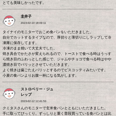
とても美味しかったです。
圭井子
2023-02-10 18:09:11
タイナイのモニターでおこめ食パンをいただきました。
自分でカットするタイプなので、厚切りと薄切りにしラップして冷
凍庫に保存してます。
冷凍のまま焼いて大丈夫でした。
焼き具合でかたさが変えられるので、トーストで食べる時はうっす
ら焼き目のふわっとした感じで、ジャムやチョコで食べる時はやや
濃焼き目でパリッとさせていただきます。
よく焼きは歯ごたえバリッとするのでビスコッティみたいです。
小麦の食パンよりお腹一杯になる気がします。
ストロベリー・ジュ
レップ
2023-02-12 12:41:53
クミタスさんのモニターで玄米食パンとともにいただきました。
手に取ってびっくり。ずっしりと重く普段買っている食パンとは比