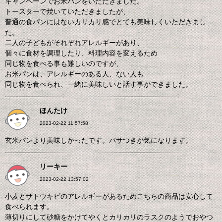
キャンペーンでお米パンをいただきました。
トースターで焼いていただきましたが、
普通の食パンにはないカリカリ感でとても美味しくいただきまし
た。
二人の子どもがそれぞれアレルギーがあり、
個々に食材を調理したり、料理内容を変えるため
同じ物を食べる事も難しいのですが、
お米パンは、アレルギーのある人、ない人も
同じ物を食べられ、一緒に美味しいと話す事ができました。
ほんたけ
2023-02-22 11:57:58
玄米パンより美味しかったです。パサつきが気になります。
リーキー
2023-02-22 13:57:02
小麦とサトウキビのアレルギーがあるためこちらの商品は安心して
食べられます。
薄切りにして砂糖をかけてやくとカリカリのラスクのようでおやつ