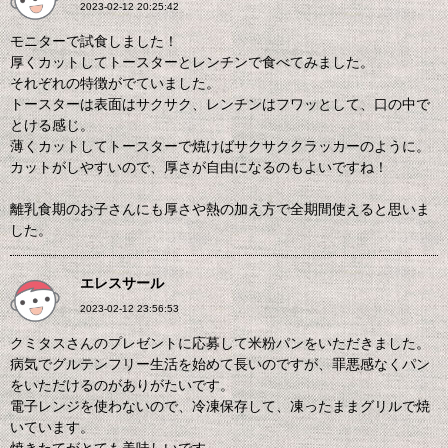
2023-02-12 20:25:42
モニターで試食しました！
厚くカットしてトースターとレンチンで食べてみました。
それぞれの特徴がでていました。
トースターは表面はサクサク、レンチンはフワッとして、口の中で
とける感じ。
薄くカットしてトースターで焼けばサクサククラッカーのように。
カットがしやすいので、厚さが自由になるのもよいですね！
離乳食期のお子さんにも厚さや熱の加え方で全期間使えると思いま
した。
エレスサール
2023-02-12 23:56:53
クミタスさんのプレゼントに応募して米粉パンをいただきました。
病気でグルテンフリー生活を始めて長いのですが、罪悪感なくパン
をいただけるのがありがたいです。
電子レンジを使わないので、冷凍保存して、凍ったままグリルで焼
いています。