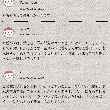
Yamamoto
2023-02-22 22:15:21
もちもちして美味しかったです。
ぼっか
2023-02-23 23:44:27
米粉パンは、焼くと、耳の部分がカリッと、中がモチモチしていて
とてもおいしかったです。玄米パンは香りからすでに香ばしく、玄
米好きなためとてもうれしくなりました。勿論、お味も予想を裏切
らない美味しさでした！
ei
2023-02-25 22:10:09
この度はプレゼントありがとうございました！米粉パンは最初、表
示の方法で温めて食べましたがうまくできずボソボソになってしま
いました。なので、フライパンで焼いてみたら外はカリッと香ばし
く、中はもちふわで美味しくなりました！