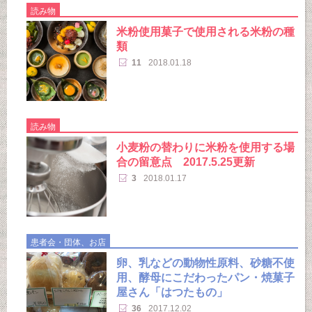
読み物
米粉使用菓子で使用される米粉の種
類
11
2018.01.18
読み物
小麦粉の替わりに米粉を使用する場
合の留意点 2017.5.25更新
3
2018.01.17
患者会・団体、お店
卵、乳などの動物性原料、砂糖不使
用、酵母にこだわったパン・焼菓子
屋さん「はつたもの」
36
2017.12.02