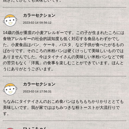
焼きたてがとても美味しいです。
カラーセクション
2023-02-14 09:56:12
14歳の孫が重度の小麦アレルギーです。この子が生まれたころには
食物アレルギーの社会的認知度も低く対応する食品もわずかでし
た。小麦食品はパン、ケーキ、パスタ、など子供が食べたがるもの
ばかりです。そのころの米粉パンは硬くけっして美味しいものでは
ありませんでした。今はタイナイさんの美味しい米粉パンなどで何
の苦労もなく「洋風」の食事を楽しむことができています。ほんと
うにありがとうございます。
カラーセクション
2023-02-14 17:56:31
ちなみにタイナイさんのおこめ食パンはもちもちかりかりととても
美味しいです。我が家でははちみつきな粉トーストが大流行りで
す。
ひょこちゃん