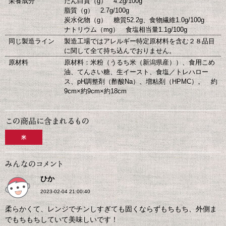
栄養成分
たん白質（g） 4.2g/100g
脂質（g） 2.7g/100g
炭水化物（g） 糖質52.2g、食物繊維1.0g/100g
ナトリウム（mg） 食塩相当量1.1g/100g
同じ製造ライン
製造工場ではアレルギー特定原材料を含む２８品目
に関して全て持ち込んでおりません。
原材料
原材料：米粉（うるち米（新潟県産））、食用こめ
油、てんさい糖、生イースト、食塩／トレハロー
ス、pH調整剤（酢酸Na）、増粘剤（HPMC）。 約
9cm×約9cm×約18cm
米
ひか
2023-02-04 21:00:40
柔らかくて、レンジでチンしすぎても固くならずもちもち、外側ま
でもちもちしていて美味しいです！