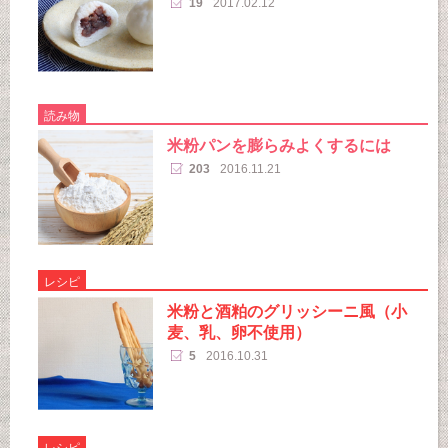
19
2017.02.12
読み物
米粉パンを膨らみよくするには
203
2016.11.21
レシピ
米粉と酒粕のグリッシーニ風（小
麦、乳、卵不使用）
5
2016.10.31
レシピ