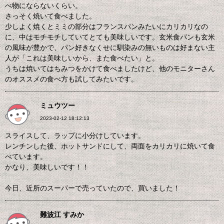
べ物にならないくらい。
さっそく焼いて食べました。
少しよく焼くとミミの部分はフランスパンみたいにカリカリなの
に、中はモチモチしていてとても美味しいです。玄米食パンも玄米
の風味が豊かで、パン好きなくせに馴染みの無いものは好まない主
人が「これは美味しいから、また食べたい」と。
うちは焼いてはちみつをかけて食べましたけど、他のモニターさん
のオススメの食べ方も試してみたいです。
ミュウツー
2023-02-12 18:12:13
スライスして、ラップに小分けしています。
レンチンした後、ホットサンドにして、両面をカリカリに焼いて食
べています。
かなり、美味しいです！！
今日、近所のスーパーで売っていたので、買いました！
難波江 すみか