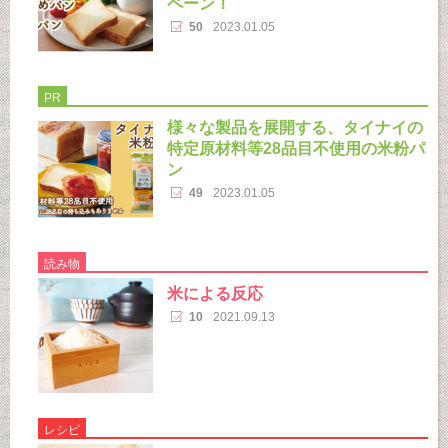
ペーン！
50
2023.01.05
PR
様々な製品を展開する、タイナイの
特定原材料等28品目不使用の米粉パ
ン
49
2023.01.05
読み物
米による反応
10
2021.09.13
レシピ