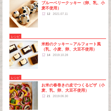
ブルーベリークッキー（卵、乳、小
麦不使用）
12
2021.07.11
レシピ
米粉のクッキー～アルフォート風
（乳、小麦、卵、大豆不使用）
14
2019.10.28
レシピ
お米の春巻きの皮でつくるピザ（小
麦、乳、卵、大豆不使用）
21
2019.06.30