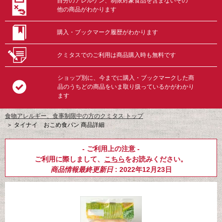
自分のアレルゲン、制限対象食品を含まないその
他の商品がわかります
購入・ブックマーク履歴がわかります
クミタスでのご利用は商品購入時も無料です
ショップ別に、今までに購入・ブックマークした商
品のうちどの商品をいま取り扱っているかがわかり
ます
食物アレルギー、食事制限中の方のクミタス トップ
＞
タイナイ おこめ食パン 商品詳細
- ご利用上の注意 -
ご利用に際しまして、
こちら
をお読みください。
商品情報最終更新日
: 2022年12月23日