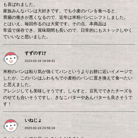
も喜ばれました。
家族みんなパンは大好きです。でも小麦のパンを食べると、
胃腸の働きが悪くなるので、近年は米粉パンにシフトしました。
とはいえ、毎回作るのは大変です。その点、本商品は
常温で保存でき、賞味期間も長いので、日常的にもストックしやく
ていいなと思いました。
すずのすけ
2023-02-18 19:09:41
米粉のパンは粘り気が強くてパンというよりお餅に近いイメージで
したが、このパンはふわもちで小麦粉のパンに置き換えて食べたい
と思えました。
アレンジしても美味しそうです。しらすと、豆乳でできたチーズを
のせても合いそうですし、きなこバターやあんバターも良さそうで
す！
いねじょ
2023-02-19 23:56:19