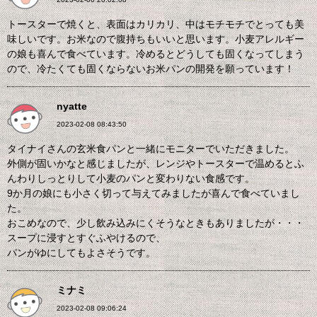
トースターで焼くと、表面はカリカリ、中はモチモチでとっても美
味しいです。お米なので腹持ちもいいと思います。小麦アレルギー
の娘も喜んで食べています。冷めるとどうしても固くなってしまう
ので、冷たくても固くならないお米パンの開発を願っています！
nyatte
2023-02-08 08:43:50
タイナイさんの玄米食パンと一緒にモニターでいただきました。
外側が固いかなと感じましたが、レンジやトースターで温めるとふ
んわりしっとりして小麦のパンと変わりない食感です。
9か月の娘にも小さく切って与えてみましたが喜んで食べていまし
た。
おこめなので、少し飲み込みにくそうなときもありましたが・・・
スープに浸すとすぐふやけるので、
パンがゆにしてもよさそうです。
ミナミ
2023-02-08 09:06:24