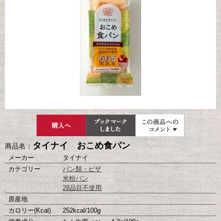
タイナイ おこめ食パン
商品名：
メーカー
タイナイ
カテゴリー
パン類・ピザ
米粉パン
28品目不使用
原産地
カロリー(Kcal)
252kcal/100g