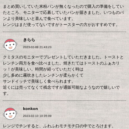
まとめ買いしていた米粉パンが無くなったので購入の準備をしてい
たところ、モニターで応募していたパンが届きました。いつものパ
ンより美味しいと喜んで食べています。
レンジはまだ使ってないですがトースターの方がおすすめです。
きらら
2023-02-08 21:43:23
クミタスのモニターでプレゼントしていただきました。トーストと
レンチン両方を食べ比べました。焼きたてはトーストのふぁカリ
ッ！が美味しい。時間が経っていただく時は
少し多めに霧吹きしたレンチンが柔らかくて
サンドイッチで美味しく食べられます。
近くには売ってなくて残念ですが通販可能なようなので嬉しいで
す。
konkon
2023-02-10 10:35:09
レンジでチンすると、ふわふわモチモチ口の中でとろけます。