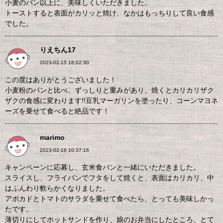
小麦のパン以上に、美味しくいただきました。
トーストすると表面がカリッと焼け、なかはもっちりして良い食感
でした。
りえちん17
2023-02-15 18:02:30
この度はありがとうございました！
小麦粉のパンと比べ、ずっしりと重みがあり、焼くとカリカリザク
ザクの食感に変わります!!豆乳マーガリンを塗ったり、コーンマヨネ
ーズを乗せて食べると絶品です！
marimo
2023-02-16 10:37:16
キャンペーンに応募し、玄米食パンと一緒にいただきました。
スライスし、フライパンでフタをして焼くと、表面はカリカリ、中
はふんわり軟らかくなりました。
アボカドとトマトのサラダを乗せて食べたら、とっても美味しかっ
たです。
薄切りにしてホットサンドを作り、娘のお弁当にしたところ、とて