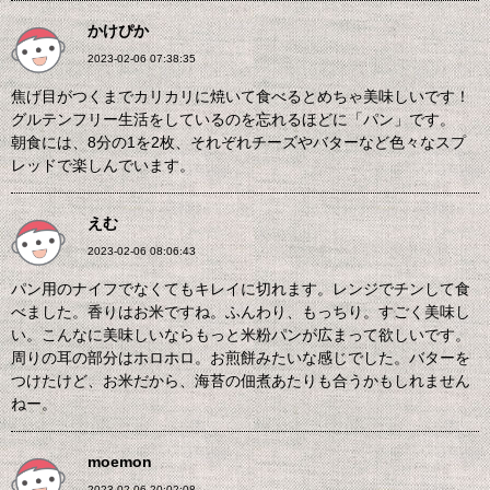
かけぴか
2023-02-06 07:38:35
焦げ目がつくまでカリカリに焼いて食べるとめちゃ美味しいです！
グルテンフリー生活をしているのを忘れるほどに「パン」です。
朝食には、8分の1を2枚、それぞれチーズやバターなど色々なスプ
レッドで楽しんでいます。
えむ
2023-02-06 08:06:43
パン用のナイフでなくてもキレイに切れます。レンジでチンして食
べました。香りはお米ですね。ふんわり、もっちり。すごく美味し
い。こんなに美味しいならもっと米粉パンが広まって欲しいです。
周りの耳の部分はホロホロ。お煎餅みたいな感じでした。バターを
つけたけど、お米だから、海苔の佃煮あたりも合うかもしれません
ねー。
moemon
2023-02-06 20:02:08