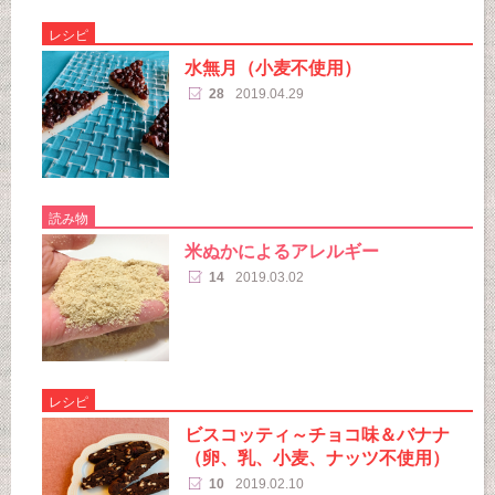
レシピ
水無月（小麦不使用）
28
2019.04.29
読み物
米ぬかによるアレルギー
14
2019.03.02
レシピ
ビスコッティ～チョコ味＆バナナ
（卵、乳、小麦、ナッツ不使用）
10
2019.02.10