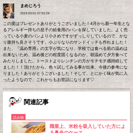
まめじろう
2023-03-01 07:52:29
この度はプレゼントありがとうございました！4月から新一年生とな
るアレルギー持ちの息子の給食用のパンを探していました。よく売
っている小麦のパンより小さめですがずっしりしているので、かな
り腹持ち良さそうです。小ぶりなりのサンドイッチも作れました！
また、『温め専用』の文字が気になり、学校では食べる前の温めは
出来ないため、温め後どの程度固くなるのか、朝温めて夕方食べて
みたりしました。トーストよりレンチンの方がモチモチ感持続して
ました！！頂けたから、色々試してみる事が出来、今後の参考にな
りました！ありがとうございました！そして、とにかく味が気に入
ったようなので、これからもお世話になります♡
関連記事
読み物
職業上、米粉を吸入していた方によ
る鼻炎のケース