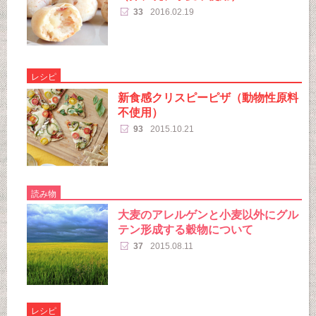
33
2016.02.19
レシピ
新食感クリスピーピザ（動物性原料
不使用）
93
2015.10.21
読み物
大麦のアレルゲンと小麦以外にグル
テン形成する穀物について
37
2015.08.11
レシピ