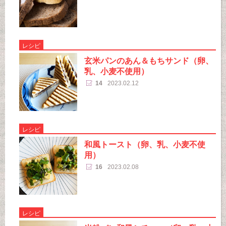
レシピ
玄米パンのあん＆もちサンド（卵、
乳、小麦不使用）
14
2023.02.12
レシピ
和風トースト（卵、乳、小麦不使
用）
16
2023.02.08
レシピ