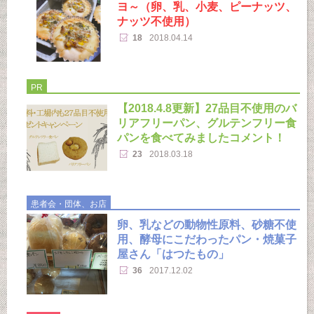
ヨ～（卵、乳、小麦、ピーナッツ、
ナッツ不使用）
18
2018.04.14
PR
【2018.4.8更新】27品目不使用のバ
リアフリーパン、グルテンフリー食
パンを食べてみましたコメント！
23
2018.03.18
患者会・団体、お店
卵、乳などの動物性原料、砂糖不使
用、酵母にこだわったパン・焼菓子
屋さん「はつたもの」
36
2017.12.02