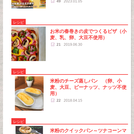
49
2023.01.05
レシピ
お米の春巻きの皮でつくるピザ（小
麦、乳、卵、大豆不使用）
21
2019.06.30
レシピ
米粉のチーズ蒸しパン （卵、小
麦、大豆、ピーナッツ、ナッツ不使
用）
22
2018.04.15
レシピ
米粉のクイックパン～ツナコーンマ