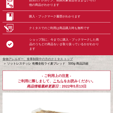
自分のアレルゲン、制限対象食品を含まないその
他の商品がわかります
購入・ブックマーク履歴がわかります
クミタスでのご利用は商品購入時も無料です
ショップ別に、今までに購入・ブックマークした商
品のうちどの商品をいま取り扱っているかがわかり
ます
食物アレルギー、食事制限中の方のクミタス トップ
＞
ソットレステッレ 有機全粒ライ麦ブレッド 500g 商品詳細
- ご利用上の注意 -
ご利用に際しまして、
こちら
をお読みください。
商品情報最終更新日
: 2022年5月13日