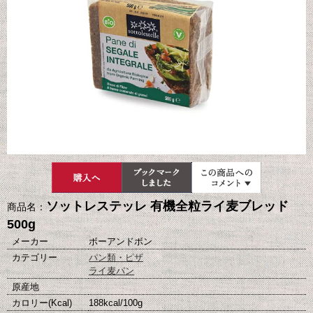
ソットレステッレ 有機全粒ライ麦ブレッド
商品名：
500g
メーカー
ボーアンドボン
カテゴリー
パン類・ピザ
ライ麦パン
原産地
カロリー(Kcal)
188kcal/100g