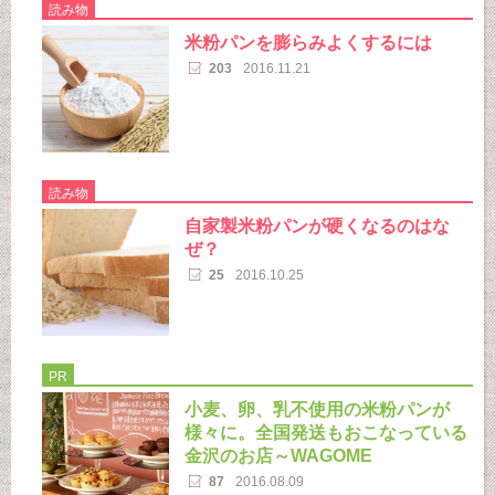
読み物
米粉パンを膨らみよくするには
203
2016.11.21
読み物
自家製米粉パンが硬くなるのはな
ぜ？
25
2016.10.25
PR
小麦、卵、乳不使用の米粉パンが
様々に。全国発送もおこなっている
金沢のお店～WAGOME
87
2016.08.09