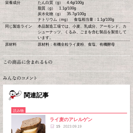
栄養成分
たん白質（g） 4.4g/100g
脂質（g） 1.1g/100g
炭水化物（g） 35.7g/100g
ナトリウム（mg） 食塩相当量：1.1g/100g
同じ製造ライン
本品製造工場では、小麦、乳成分、アーモンド、カ
シューナッツ、くるみ、ごまを含む製品を製造して
います。
原材料
原材料：有機全粒ライ麦粉、食塩、有機酵母
関連記事
読み物
ライ麦のアレルゲン
15
2023.09.19