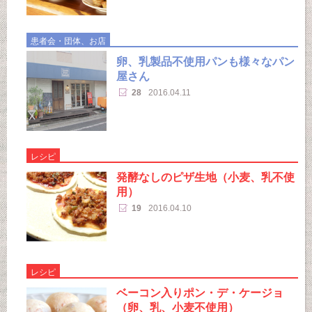
患者会・団体、お店
卵、乳製品不使用パンも様々なパン
屋さん
28
2016.04.11
レシピ
発酵なしのピザ生地（小麦、乳不使
用）
19
2016.04.10
レシピ
ベーコン入りポン・デ・ケージョ
（卵、乳、小麦不使用）