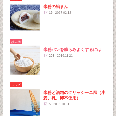
米粉の餡まん
19
2017.02.12
読み物
米粉パンを膨らみよくするには
203
2016.11.21
レシピ
米粉と酒粕のグリッシーニ風（小
麦、乳、卵不使用）
5
2016.10.31