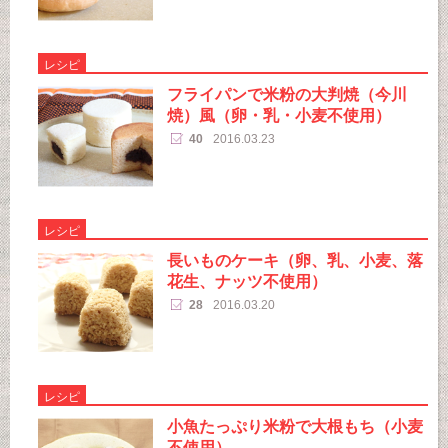
レシピ
フライパンで米粉の大判焼（今川
焼）風（卵・乳・小麦不使用）
40
2016.03.23
レシピ
長いものケーキ（卵、乳、小麦、落
花生、ナッツ不使用）
28
2016.03.20
レシピ
小魚たっぷり米粉で大根もち（小麦
不使用）