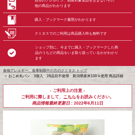
自分のアレルゲン、制限対象食品を含まないその
他の商品がわかります
購入・ブックマーク履歴がわかります
クミタスでのご利用は商品購入時も無料です
ショップ別に、今までに購入・ブックマークした商
品のうちどの商品をいま取り扱っているかがわかり
ます
食物アレルギー、食事制限中の方のクミタス トップ
＞
おこめ丸パン 3個入 28品目不使用 新潟県産米100％使用 商品詳細
- ご利用上の注意 -
ご利用に際しまして、
こちら
をお読みください。
商品情報最終更新日
: 2022年6月11日