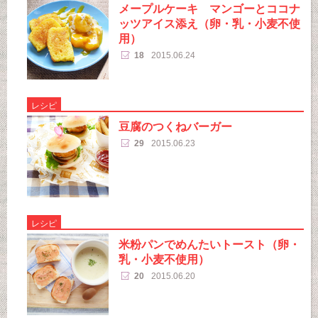
メープルケーキ マンゴーとココナ
ッツアイス添え（卵・乳・小麦不使
用）
18
2015.06.24
レシピ
豆腐のつくねバーガー
29
2015.06.23
レシピ
米粉パンでめんたいトースト（卵・
乳・小麦不使用）
20
2015.06.20