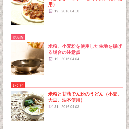
用）
19
2016.04.10
読み物
米粉、小麦粉を使用した生地を揚げ
る場合の注意点
19
2016.04.04
レシピ
米粉と甘藷でん粉のうどん（小麦、
大豆、油不使用）
31
2016.04.03