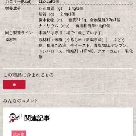
カロリー(Kcal)
112kcal/1個
栄養成分
たん白質（g） 1.4g/1個
脂質（g） 2.4g/1個
炭水化物（g） 糖質21.1g、食物繊維0.3g/1個
ナトリウム（mg） 食塩相当量0.4g/1個
同じ製造ライン
本製品は専用工場で生産しています。
原材料
原材料：米粉（うるち米（新潟県産））、ぶどう
糖、食用こめ油、生イースト、食塩/加工デンプン、
トレハロース、増粘剤（HPMC、グァーガム）、乳化
剤
米
関連記事
読み物