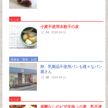
レシピ
小麦不使用水餃子の皮
24
2016.04.11
患者会・団体、お店
卵、乳製品不使用パンも様々なパン
屋さん
28
2016.04.11
レシピ
発酵なしのピザ生地（小麦、乳不使