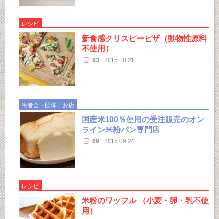
レシピ
新食感クリスピーピザ（動物性原料
不使用）
93
2015.10.21
患者会・団体、お店
国産米100％使用の受注販売のオン
ライン米粉パン専門店
69
2015.09.24
レシピ
米粉のワッフル （小麦・卵・乳不使
用）