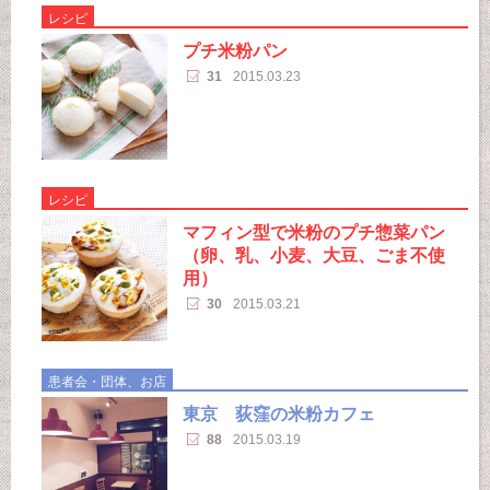
レシピ
プチ米粉パン
31
2015.03.23
レシピ
マフィン型で米粉のプチ惣菜パン
（卵、乳、小麦、大豆、ごま不使
用）
30
2015.03.21
患者会・団体、お店
東京 荻窪の米粉カフェ
88
2015.03.19