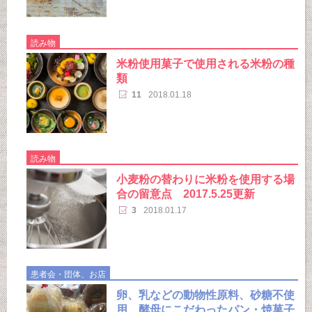
読み物
米粉使用菓子で使用される米粉の種
類
11
2018.01.18
読み物
小麦粉の替わりに米粉を使用する場
合の留意点 2017.5.25更新
3
2018.01.17
患者会・団体、お店
卵、乳などの動物性原料、砂糖不使
用、酵母にこだわったパン・焼菓子