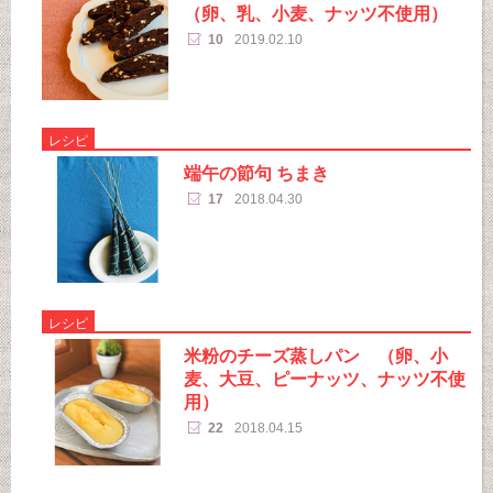
（卵、乳、小麦、ナッツ不使用）
10
2019.02.10
レシピ
端午の節句 ちまき
17
2018.04.30
レシピ
米粉のチーズ蒸しパン （卵、小
麦、大豆、ピーナッツ、ナッツ不使
用）
22
2018.04.15