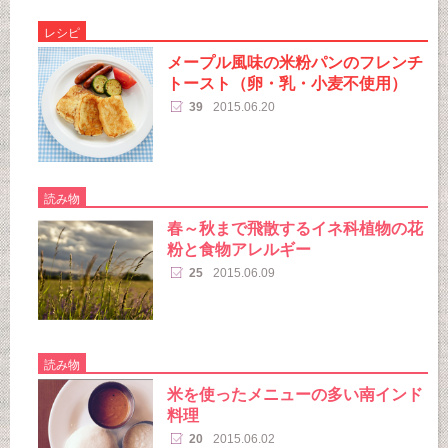
レシピ
メープル風味の米粉パンのフレンチ
トースト（卵・乳・小麦不使用）
39
2015.06.20
読み物
春～秋まで飛散するイネ科植物の花
粉と食物アレルギー
25
2015.06.09
読み物
米を使ったメニューの多い南インド
料理
20
2015.06.02