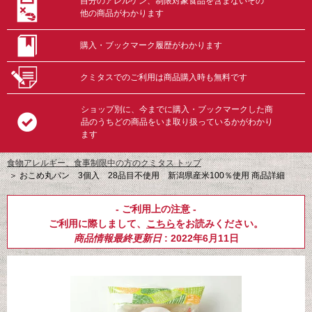
自分のアレルゲン、制限対象食品を含まないその
他の商品がわかります
購入・ブックマーク履歴がわかります
クミタスでのご利用は商品購入時も無料です
ショップ別に、今までに購入・ブックマークした商
品のうちどの商品をいま取り扱っているかがわかり
ます
食物アレルギー、食事制限中の方のクミタス トップ
＞
おこめ丸パン 3個入 28品目不使用 新潟県産米100％使用 商品詳細
- ご利用上の注意 -
ご利用に際しまして、
こちら
をお読みください。
商品情報最終更新日
: 2022年6月11日