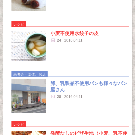
レシピ
小麦不使用水餃子の皮
24
2016.04.11
患者会・団体、お店
卵、乳製品不使用パンも様々なパン
屋さん
28
2016.04.11
レシピ
発酵なしのピザ生地（小麦、乳不使