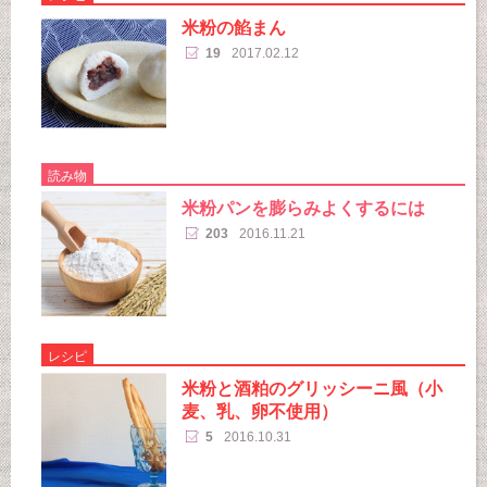
米粉の餡まん
19
2017.02.12
読み物
米粉パンを膨らみよくするには
203
2016.11.21
レシピ
米粉と酒粕のグリッシーニ風（小
麦、乳、卵不使用）
5
2016.10.31