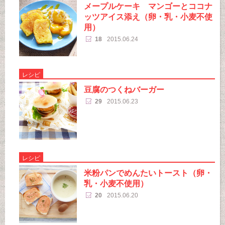
メープルケーキ マンゴーとココナ
ッツアイス添え（卵・乳・小麦不使
用）
18
2015.06.24
レシピ
豆腐のつくねバーガー
29
2015.06.23
レシピ
米粉パンでめんたいトースト（卵・
乳・小麦不使用）
20
2015.06.20