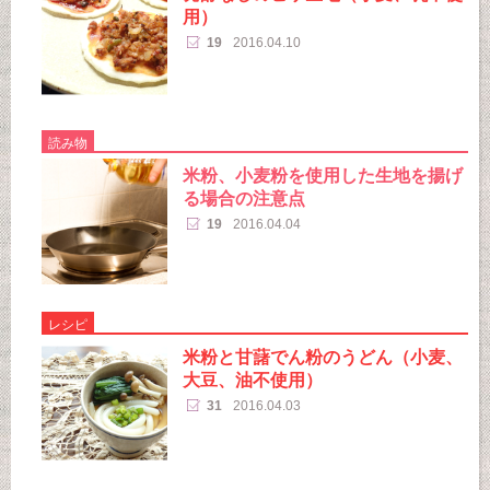
用）
19
2016.04.10
読み物
米粉、小麦粉を使用した生地を揚げ
る場合の注意点
19
2016.04.04
レシピ
米粉と甘藷でん粉のうどん（小麦、
大豆、油不使用）
31
2016.04.03