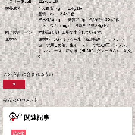
カロリー(Kcal)
112kcal/1個
栄養成分
たん白質（g） 1.4g/1個
脂質（g） 2.4g/1個
炭水化物（g） 糖質21.1g、食物繊維0.3g/1個
ナトリウム（mg） 食塩相当量0.4g/1個
同じ製造ライン
本製品は専用工場で生産しています。
原材料
原材料：米粉（うるち米（新潟県産））、ぶどう
糖、食用こめ油、生イースト、食塩/加工デンプン、
トレハロース、増粘剤（HPMC、グァーガム）、乳化
剤
米
関連記事
読み物