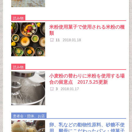
読み物
米粉使用菓子で使用される米粉の種
類
11
2018.01.18
読み物
小麦粉の替わりに米粉を使用する場
合の留意点 2017.5.25更新
3
2018.01.17
患者会・団体、お店
卵、乳などの動物性原料、砂糖不使
用、酵母にこだわったパン・焼菓子