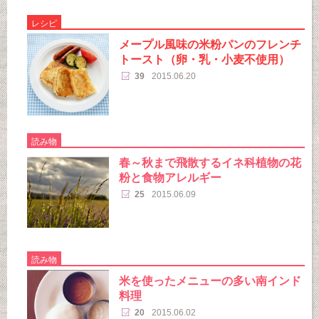
レシピ
メープル風味の米粉パンのフレンチ
トースト（卵・乳・小麦不使用）
39
2015.06.20
読み物
春～秋まで飛散するイネ科植物の花
粉と食物アレルギー
25
2015.06.09
読み物
米を使ったメニューの多い南インド
料理
20
2015.06.02