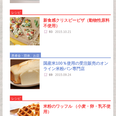
レシピ
新食感クリスピーピザ（動物性原料
不使用）
93
2015.10.21
患者会・団体、お店
国産米100％使用の受注販売のオン
ライン米粉パン専門店
69
2015.09.24
レシピ
米粉のワッフル （小麦・卵・乳不使
用）