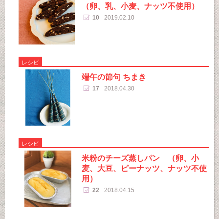
（卵、乳、小麦、ナッツ不使用）
10
2019.02.10
レシピ
端午の節句 ちまき
17
2018.04.30
レシピ
米粉のチーズ蒸しパン （卵、小
麦、大豆、ピーナッツ、ナッツ不使
用）
22
2018.04.15