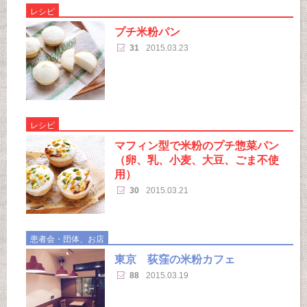
レシピ
プチ米粉パン
31
2015.03.23
レシピ
マフィン型で米粉のプチ惣菜パン
（卵、乳、小麦、大豆、ごま不使
用）
30
2015.03.21
患者会・団体、お店
東京 荻窪の米粉カフェ
88
2015.03.19