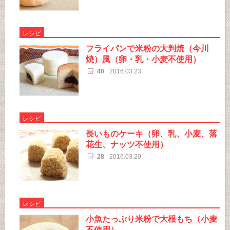
レシピ
フライパンで米粉の大判焼（今川
焼）風（卵・乳・小麦不使用）
40
2016.03.23
レシピ
長いものケーキ（卵、乳、小麦、落
花生、ナッツ不使用）
28
2016.03.20
レシピ
小魚たっぷり米粉で大根もち（小麦
不使用）