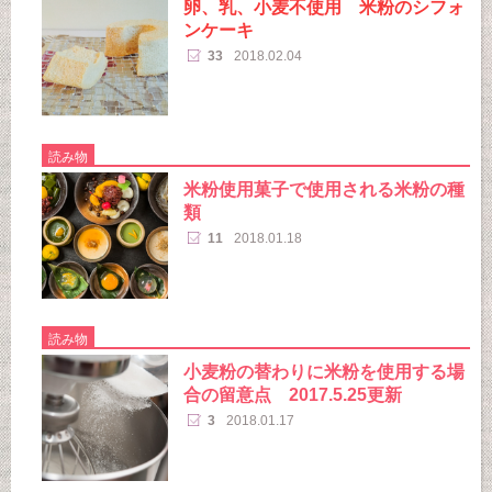
卵、乳、小麦不使用 米粉のシフォ
ンケーキ
33
2018.02.04
読み物
米粉使用菓子で使用される米粉の種
類
11
2018.01.18
読み物
小麦粉の替わりに米粉を使用する場
合の留意点 2017.5.25更新
3
2018.01.17