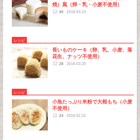
焼）風（卵・乳・小麦不使用）
40
2016.03.23
レシピ
長いものケーキ（卵、乳、小麦、落
花生、ナッツ不使用）
28
2016.03.20
レシピ
小魚たっぷり米粉で大根もち（小麦
不使用）
24
2016.02.21