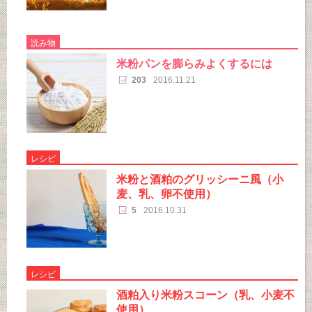
読み物
米粉パンを膨らみよくするには
203
2016.11.21
レシピ
米粉と酒粕のグリッシーニ風（小
麦、乳、卵不使用）
5
2016.10.31
レシピ
酒粕入り米粉スコーン（乳、小麦不
使用）