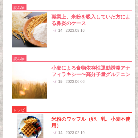
読み物
職業上、米粉を吸入していた方によ
る鼻炎のケース
14
2023.08.16
読み物
小麦による食物依存性運動誘発アナ
フィラキシー〜高分子量グルテニン
15
2023.06.06
レシピ
米粉のワッフル（卵、乳、小麦不使
用）
14
2023.02.19