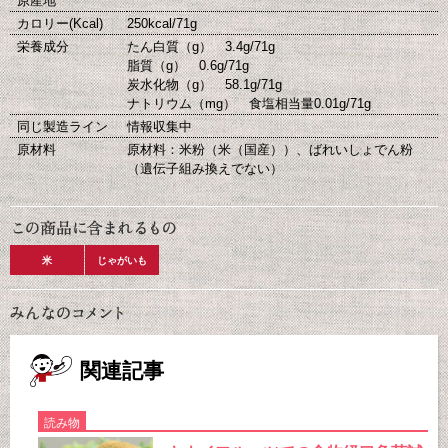
原産地
カロリー(Kcal)
250kcal/71g
栄養成分
たん白質（g） 3.4g/71g
脂質（g） 0.6g/71g
炭水化物（g） 58.1g/71g
ナトリウム（mg） 食塩相当量0.01g/71g
同じ製造ライン
情報収集中
原材料
原材料：米粉（米（国産））、ばれいしょでん粉
（遺伝子組み換えでない）
米
じゃがいも
関連記事
読み物