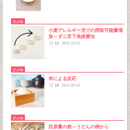
読み物
小麦アレルギー児での摂取可能量増
加～ダニ舌下免疫療法
13
2021.10.15
読み物
米による反応
10
2021.09.13
読み物
抗原量の差～うどんの例から