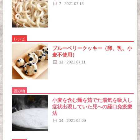
7
2021.07.13
レシピ
ブルーベリークッキー（卵、乳、小
麦不使用）
12
2021.07.11
読み物
小麦を含む麺を茹でた湯気を吸入し
症状出現していた児への経口免疫療
法
14
2021.02.09