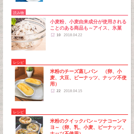
読み物
小麦粉、小麦由来成分が使用される
ことのある商品も～アイス、氷菓
10
2018.04.22
レシピ
米粉のチーズ蒸しパン （卵、小
麦、大豆、ピーナッツ、ナッツ不使
用）
22
2018.04.15
レシピ
米粉のクイックパン～ツナコーンマ
ヨ～（卵、乳、小麦、ピーナッツ、
ナッツ不使用）