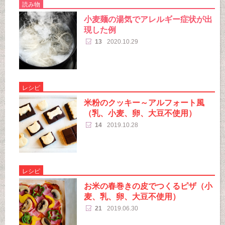
読み物
小麦麺の湯気でアレルギー症状が出
現した例
13
2020.10.29
レシピ
米粉のクッキー～アルフォート風
（乳、小麦、卵、大豆不使用）
14
2019.10.28
レシピ
お米の春巻きの皮でつくるピザ（小
麦、乳、卵、大豆不使用）
21
2019.06.30