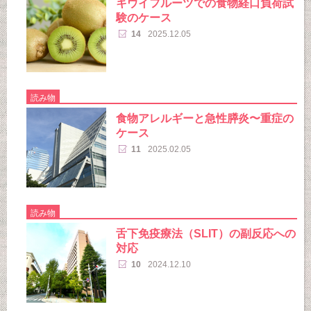
キウイフルーツでの食物経口負荷試
験のケース
14
2025.12.05
読み物
食物アレルギーと急性膵炎〜重症の
ケース
11
2025.02.05
読み物
舌下免疫療法（SLIT）の副反応への
対応
10
2024.12.10