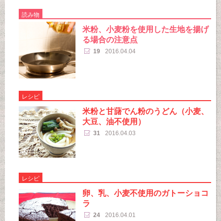
読み物
米粉、小麦粉を使用した生地を揚げ
る場合の注意点
19
2016.04.04
レシピ
米粉と甘藷でん粉のうどん（小麦、
大豆、油不使用）
31
2016.04.03
レシピ
卵、乳、小麦不使用のガトーショコ
ラ
24
2016.04.01