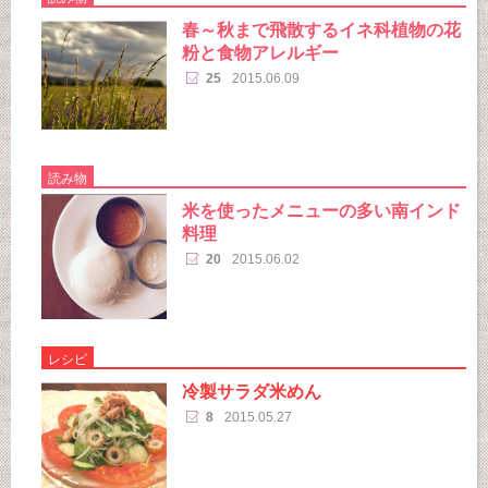
春～秋まで飛散するイネ科植物の花
粉と食物アレルギー
25
2015.06.09
読み物
米を使ったメニューの多い南インド
料理
20
2015.06.02
レシピ
冷製サラダ米めん
8
2015.05.27