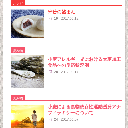
レシピ
米粉の餡まん
19
2017.02.12
読み物
小麦アレルギー児における大麦加工
食品への反応状況例
28
2017.01.17
読み物
小麦による食物依存性運動誘発アナ
フィラキシーについて
24
2017.01.07