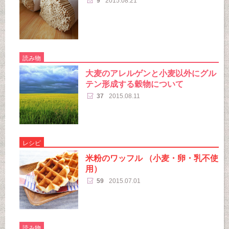
9
2015.08.21
読み物
大麦のアレルゲンと小麦以外にグル
テン形成する穀物について
37
2015.08.11
レシピ
米粉のワッフル （小麦・卵・乳不使
用）
59
2015.07.01
読み物