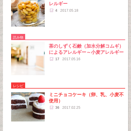
レルギー
4
2017.05.18
読み物
茶のしずく石鹸（加水分解コムギ）
によるアレルギー～小麦アレルギー
17
2017.05.16
レシピ
ミニチョコケーキ（卵、乳、小麦不
使用）
36
2017.02.25