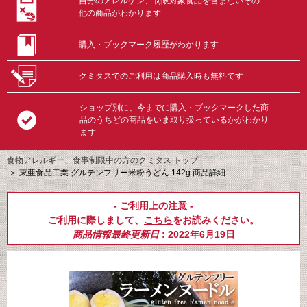
自分のアレルゲン、制限対象食品を含まないその
他の商品がわかります
購入・ブックマーク履歴がわかります
クミタスでのご利用は商品購入時も無料です
ショップ別に、今までに購入・ブックマークした商
品のうちどの商品をいま取り扱っているかがわかり
ます
食物アレルギー、食事制限中の方のクミタス トップ
＞
東亜食品工業 グルテンフリー米粉うどん 142g 商品詳細
- ご利用上の注意 -
ご利用に際しまして、
こちら
をお読みください。
商品情報最終更新日
: 2022年6月19日