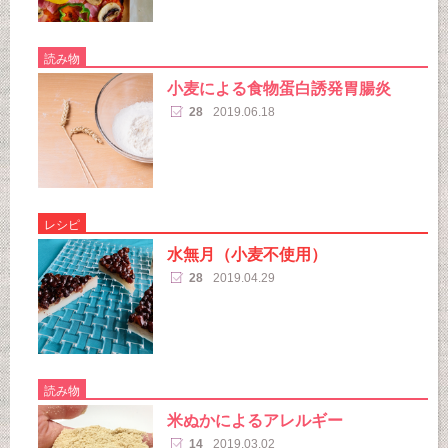
読み物
小麦による食物蛋白誘発胃腸炎
28
2019.06.18
レシピ
水無月（小麦不使用）
28
2019.04.29
読み物
米ぬかによるアレルギー
14
2019.03.02