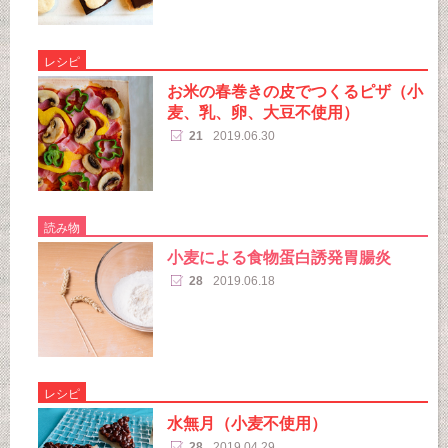
レシピ
お米の春巻きの皮でつくるピザ（小
麦、乳、卵、大豆不使用）
21
2019.06.30
読み物
小麦による食物蛋白誘発胃腸炎
28
2019.06.18
レシピ
水無月（小麦不使用）
28
2019.04.29