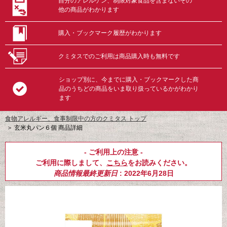
自分のアレルゲン、制限対象食品を含まないその
他の商品がわかります
購入・ブックマーク履歴がわかります
クミタスでのご利用は商品購入時も無料です
ショップ別に、今までに購入・ブックマークした商
品のうちどの商品をいま取り扱っているかがわかり
ます
食物アレルギー、食事制限中の方のクミタス トップ
＞
玄米丸パン６個 商品詳細
- ご利用上の注意 -
ご利用に際しまして、
こちら
をお読みください。
商品情報最終更新日
: 2022年6月28日