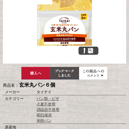
玄米丸パン６個
商品名：
メーカー
タイナイ
カテゴリー
パン類・ピザ
小麦不使用
28品目不使用
90日保存
米粉パン
原産地