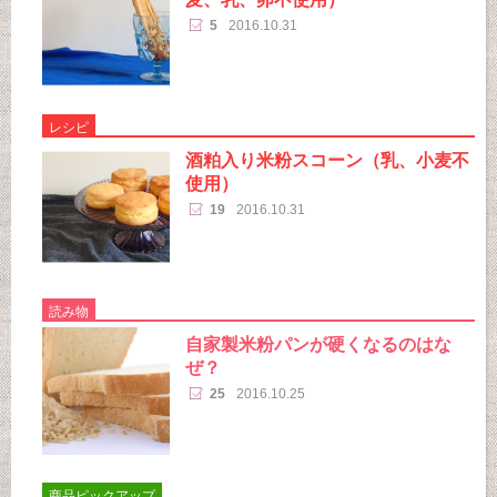
5
2016.10.31
レシピ
酒粕入り米粉スコーン（乳、小麦不
使用）
19
2016.10.31
読み物
自家製米粉パンが硬くなるのはな
ぜ？
25
2016.10.25
商品ピックアップ