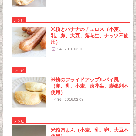
レシピ
米粉とバナナのチュロス（小麦、
乳、卵、大豆、落花生、ナッツ不使
用）
54
2016.02.10
レシピ
米粉のフライドアップルパイ風
（卵、乳、小麦、落花生、膨張剤不
使用）
36
2016.02.08
レシピ
米粉肉まん（小麦、乳、卵、大豆不