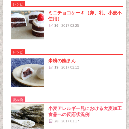
レシピ
ミニチョコケーキ（卵、乳、小麦不
使用）
36
2017.02.25
レシピ
米粉の餡まん
19
2017.02.12
読み物
小麦アレルギー児における大麦加工
食品への反応状況例
28
2017.01.17