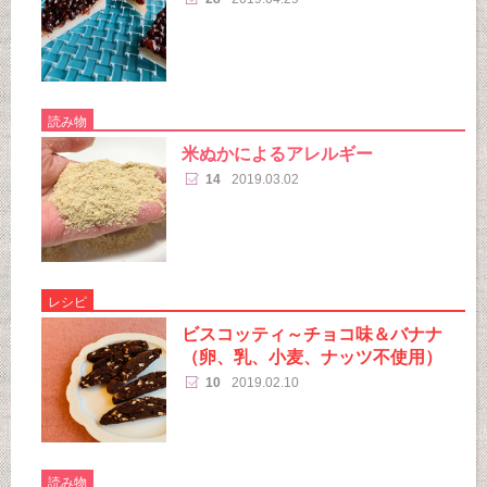
読み物
米ぬかによるアレルギー
14
2019.03.02
レシピ
ビスコッティ～チョコ味＆バナナ
（卵、乳、小麦、ナッツ不使用）
10
2019.02.10
読み物