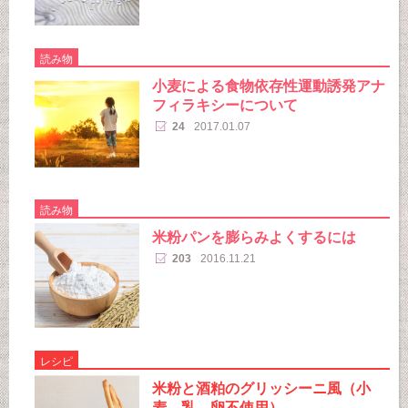
読み物
小麦による食物依存性運動誘発アナ
フィラキシーについて
24
2017.01.07
読み物
米粉パンを膨らみよくするには
203
2016.11.21
レシピ
米粉と酒粕のグリッシーニ風（小
麦、乳、卵不使用）