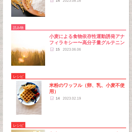
14
2023.08.16
読み物
小麦による食物依存性運動誘発アナ
フィラキシー〜高分子量グルテニン
15
2023.06.06
レシピ
米粉のワッフル（卵、乳、小麦不使
用）
14
2023.02.19
レシピ