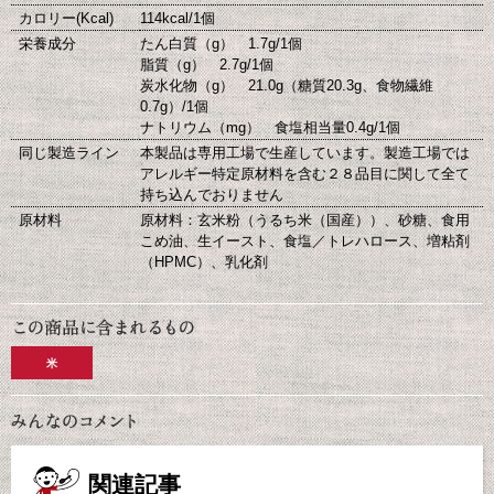
カロリー(Kcal)
114kcal/1個
栄養成分
たん白質（g） 1.7g/1個
脂質（g） 2.7g/1個
炭水化物（g） 21.0g（糖質20.3g、食物繊維
0.7g）/1個
ナトリウム（mg） 食塩相当量0.4g/1個
同じ製造ライン
本製品は専用工場で生産しています。製造工場では
アレルギー特定原材料を含む２８品目に関して全て
持ち込んでおりません
原材料
原材料：玄米粉（うるち米（国産））、砂糖、食用
こめ油、生イースト、食塩／トレハロース、増粘剤
（HPMC）、乳化剤
米
関連記事