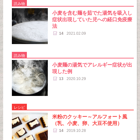
読み物
小麦を含む麺を茹でた湯気を吸入し
症状出現していた児への経口免疫療
法
14
2021.02.09
読み物
小麦麺の湯気でアレルギー症状が出
現した例
13
2020.10.29
レシピ
米粉のクッキー～アルフォート風
（乳、小麦、卵、大豆不使用）
14
2019.10.28