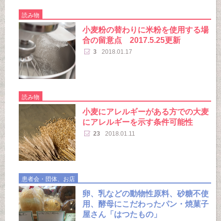
読み物
小麦粉の替わりに米粉を使用する場
合の留意点 2017.5.25更新
3
2018.01.17
読み物
小麦にアレルギーがある方での大麦
にアレルギーを示す条件可能性
23
2018.01.11
患者会・団体、お店
卵、乳などの動物性原料、砂糖不使
用、酵母にこだわったパン・焼菓子
屋さん「はつたもの」