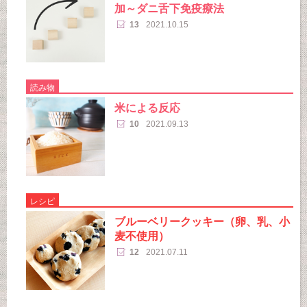
加～ダニ舌下免疫療法
13
2021.10.15
読み物
米による反応
10
2021.09.13
レシピ
ブルーベリークッキー（卵、乳、小
麦不使用）
12
2021.07.11