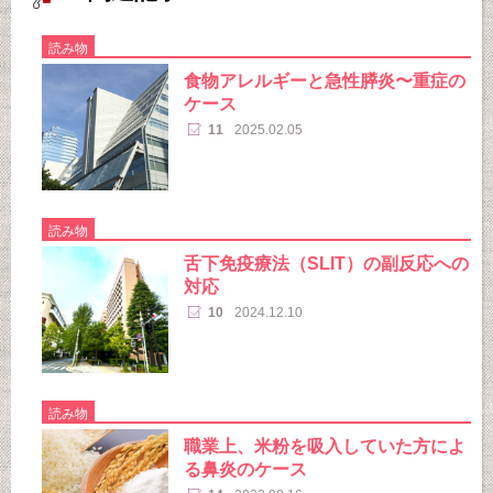
読み物
食物アレルギーと急性膵炎〜重症の
ケース
11
2025.02.05
読み物
舌下免疫療法（SLIT）の副反応への
対応
10
2024.12.10
読み物
職業上、米粉を吸入していた方によ
る鼻炎のケース