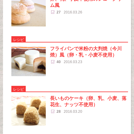
ム風
27
2016.03.26
レシピ
フライパンで米粉の大判焼（今川
焼）風（卵・乳・小麦不使用）
40
2016.03.23
レシピ
長いものケーキ（卵、乳、小麦、落
花生、ナッツ不使用）
28
2016.03.20