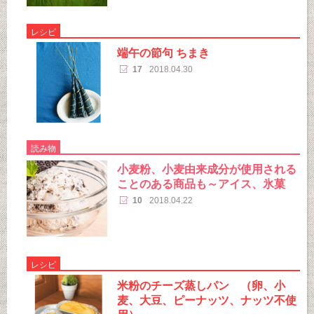
レシピ
端午の節句 ちまき
17
2018.04.30
読み物
小麦粉、小麦由来成分が使用される
ことのある商品も～アイス、氷菓
10
2018.04.22
レシピ
米粉のチーズ蒸しパン （卵、小
麦、大豆、ピーナッツ、ナッツ不使