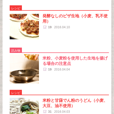
レシピ
発酵なしのピザ生地（小麦、乳不使
用）
19
2016.04.10
読み物
米粉、小麦粉を使用した生地を揚げ
る場合の注意点
19
2016.04.04
レシピ
米粉と甘藷でん粉のうどん（小麦、
大豆、油不使用）
31
2016.04.03