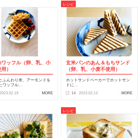
レシピ
のワッフル（卵、乳、小
玄米パンのあん＆もちサンド
使用）
（卵、乳、小麦不使用）
とふんわり米、アーモンドを
ホットサンドベーカーでホットサン
たワッフル…
ドに…
2023.02.19
MORE
14
2023.02.12
MORE
レシピ