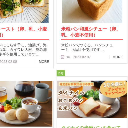
トースト（卵、乳、小麦
米粉パン和風シチュー（卵、
用）
乳、小麦不使用）
ンにしらす干し、油揚げ、海
米粉パンでつくる、パンシチュ
つ葉、カイワレ大根、刻み海
ー！ 7品目不使用です…
ネギを使用しています…
16
2023.02.07
MORE
2023.02.08
MORE
PR
タイナイの米粉パンを食べて