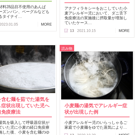
材料28品目不使用のあんぱ
アナフィラキシーをおこしていた小
ーズンパン、ベーグルなども
麦アレルギー児において、ダニ舌下
るタイナイ…
免疫療法の実施後に摂取量が増加し
ていたケース…
2023.01.05
MORE
13
2021.10.15
MORE
読み物
を含む麺を茹でた湯気を
し症状出現していた児へ
小麦麺の湯気でアレルギー症
口免疫療法
状が出現した例
湯気を吸入して呼吸器症状が
小麦アレルギー児のいらっしゃるご
ていた児に小麦の経口免疫療
家庭で小麦麺をゆでた蒸気により…
施した後、小麦を含む麺のゆ