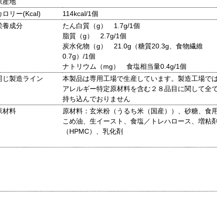
原産地
カロリー(Kcal)
114kcal/1個
栄養成分
たん白質（g） 1.7g/1個
脂質（g） 2.7g/1個
炭水化物（g） 21.0g（糖質20.3g、食物繊維
0.7g）/1個
ナトリウム（mg） 食塩相当量0.4g/1個
同じ製造ライン
本製品は専用工場で生産しています。製造工場で
アレルギー特定原材料を含む２８品目に関して全
持ち込んでおりません
原材料
原材料：玄米粉（うるち米（国産））、砂糖、食
こめ油、生イースト、食塩／トレハロース、増粘
（HPMC）、乳化剤