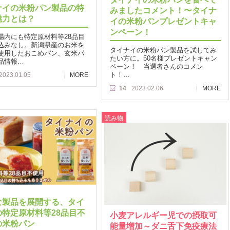
ナイの米粉パン製品の特
みましたコメント！〜タイナ
魅力とは？
イの米粉パンプレゼントキャ
ンペーン！
場内にも特定原材料等28品目
込みなし。新潟県産のお米を
タイナイの米粉パン製品を試してみ
使用したおこめパン、玄米パ
たい方に。50名様プレゼントキャン
品情報…
ペーン！ 当選者さんのコメン
ト！…
2023.01.05
MORE
14
2023.02.06
MORE
読み物
な製品を展開する、タイ
の特定原材料等28品目不
小麦アレルギー児での摂取可
の米粉パン
能量増加～ダニ舌下免疫療法