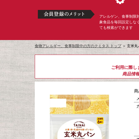
アレルゲン、食事制限
象食品を毎回設定しな
ても検索ができます
食物アレルギー、食事制限中の方のクミタス トップ
＞
玄米丸
ご利用に際し
商品情
商