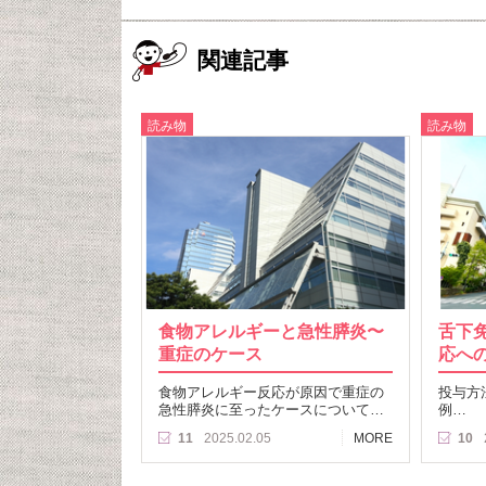
関連記事
読み物
読み物
食物アレルギーと急性膵炎〜
舌下免
重症のケース
応へ
食物アレルギー反応が原因で重症の
投与方
急性膵炎に至ったケースについて…
例…
11
2025.02.05
MORE
10