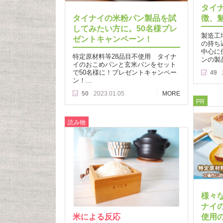
タイ
タイナイの米粉パン製品を試
徴、
してみたい方に。50名様プレ
製造工
ゼントキャンペーン！
の持ち
中心に
特定原材料等28品目不使用 タイナ
ンの製
イのおこめパンと玄米パンをセット
で50名様に！プレゼントキャンペー
49
ン！…
50
2023.01.05
MORE
PR
読み物
様々
ナイ
米による反応
使用