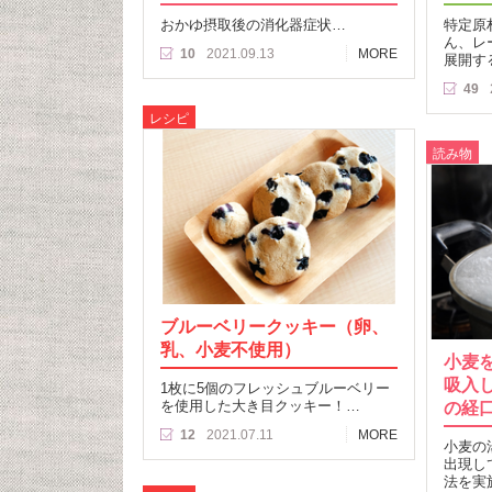
おかゆ摂取後の消化器症状…
特定原
ん、レ
10
2021.09.13
MORE
展開す
49
レシピ
読み物
ブルーベリークッキー（卵、
乳、小麦不使用）
小麦
吸入
1枚に5個のフレッシュブルーベリー
を使用した大き目クッキー！…
の経
12
2021.07.11
MORE
小麦の
出現し
法を実