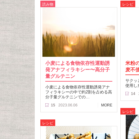
読み物
レシピ
小麦による食物依存性運動誘
米粉
発アナフィラキシー〜高分子
麦不
量グルテニン
サクッ
使用し
小麦による食物依存性運動誘発アナ
フィラキシーの中で約2割を占める高
14
分子量グルテニンでの…
15
2023.06.06
MORE
レシピ
レシピ