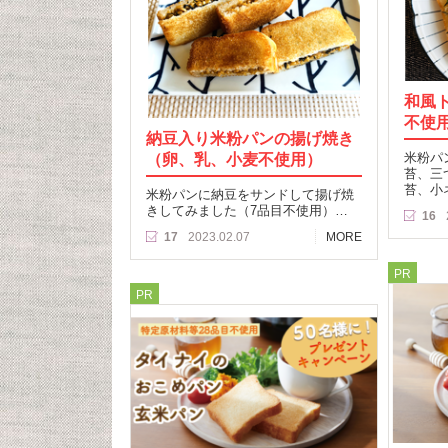
和風
不使
納豆入り米粉パンの揚げ焼き
（卵、乳、小麦不使用）
米粉パ
苔、三
苔、小
米粉パンに納豆をサンドして揚げ焼
きしてみました（7品目不使用）…
16
17
2023.02.07
MORE
PR
PR