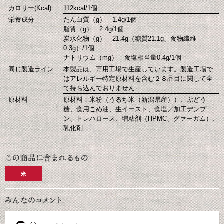
カロリー(Kcal)
112kcal/1個
栄養成分
たん白質（g） 1.4g/1個
脂質（g） 2.4g/1個
炭水化物（g） 21.4g（糖質21.1g、食物繊維
0.3g）/1個
ナトリウム（mg） 食塩相当量0.4g/1個
同じ製造ライン
本製品は、専用工場で生産しています。製造工場で
はアレルギー特定原材料を含む２８品目に関して全
て持ち込んでおりません
原材料
原材料：米粉（うるち米（新潟県産））、ぶどう
糖、食用こめ油、生イースト、食塩／加工デンプ
ン、トレハロース、増粘剤（HPMC、グァーガム）、
乳化剤
米