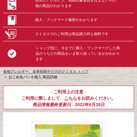
自分のアレルゲン、制限対象食品を含まないその
他の商品がわかります
購入・ブックマーク履歴がわかります
クミタスでのご利用は商品購入時も無料です
ショップ別に、今までに購入・ブックマークした商
品のうちどの商品をいま取り扱っているかがわかり
ます
食物アレルギー、食事制限中の方のクミタス トップ
＞
おこめ丸パン６個入 商品詳細
- ご利用上の注意 -
ご利用に際しまして、
こちら
をお読みください。
商品情報最終更新日
: 2022年6月28日