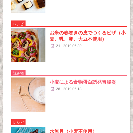
レシピ
お米の春巻きの皮でつくるピザ（小
麦、乳、卵、大豆不使用）
21
2019.06.30
読み物
小麦による食物蛋白誘発胃腸炎
28
2019.06.18
レシピ
水無月（小麦不使用）