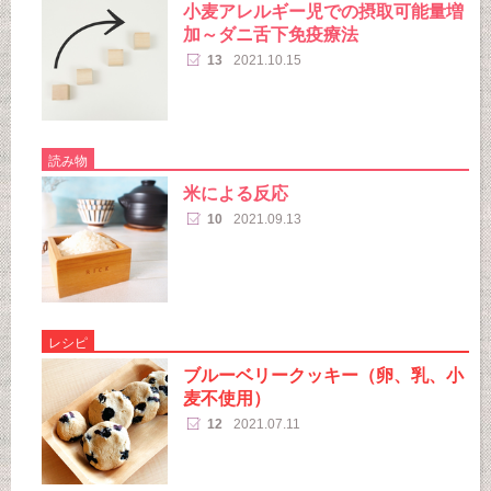
小麦アレルギー児での摂取可能量増
加～ダニ舌下免疫療法
13
2021.10.15
読み物
米による反応
10
2021.09.13
レシピ
ブルーベリークッキー（卵、乳、小
麦不使用）
12
2021.07.11