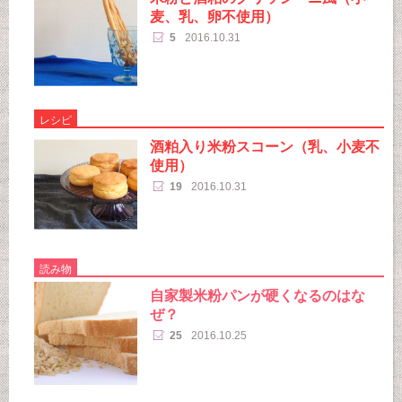
麦、乳、卵不使用）
5
2016.10.31
レシピ
酒粕入り米粉スコーン（乳、小麦不
使用）
19
2016.10.31
読み物
自家製米粉パンが硬くなるのはな
ぜ？
25
2016.10.25