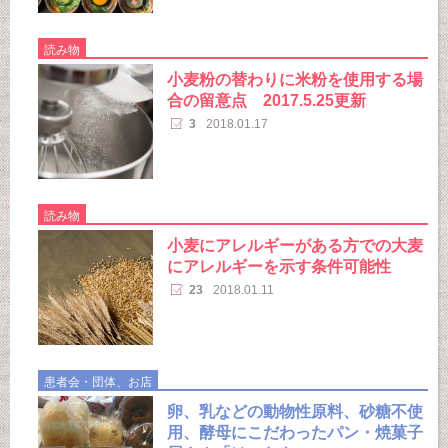
読み物
小麦粉の替わりに米粉を使用する場
合の留意点 2017.5.25更新
3
2018.01.17
読み物
小麦にアレルギーがある方での大麦
にアレルギーを示す条件可能性
23
2018.01.11
患者会・団体、お店
卵、乳などの動物性原料、砂糖不使
用、酵母にこだわったパン・焼菓子