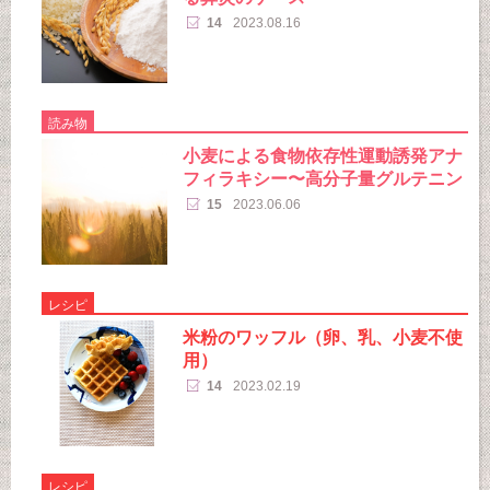
14
2023.08.16
読み物
小麦による食物依存性運動誘発アナ
フィラキシー〜高分子量グルテニン
15
2023.06.06
レシピ
米粉のワッフル（卵、乳、小麦不使
用）
14
2023.02.19
レシピ