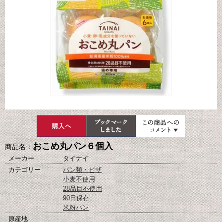
おこめ丸パン６個入
商品名：
メーカー
タイナイ
カテゴリー
パン類・ピザ
小麦不使用
28品目不使用
90日保存
米粉パン
原産地