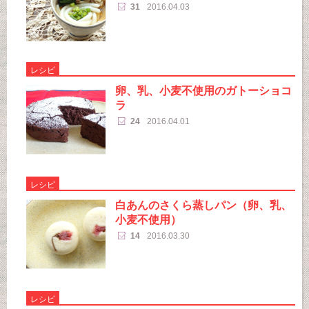
31
2016.04.03
レシピ
卵、乳、小麦不使用のガトーショコ
ラ
24
2016.04.01
レシピ
白あんのさくら蒸しパン（卵、乳、
小麦不使用）
14
2016.03.30
レシピ