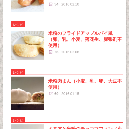
54
2016.02.10
レシピ
米粉のフライドアップルパイ風
（卵、乳、小麦、落花生、膨張剤不
使用）
36
2016.02.08
レシピ
米粉肉まん（小麦、乳、卵、大豆不
使用）
60
2016.01.15
レシピ
キヌアと米粉のチョコマフィン（小