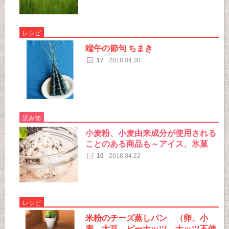
レシピ
端午の節句 ちまき
17
2018.04.30
読み物
小麦粉、小麦由来成分が使用される
ことのある商品も～アイス、氷菓
10
2018.04.22
レシピ
米粉のチーズ蒸しパン （卵、小
麦、大豆、ピーナッツ、ナッツ不使