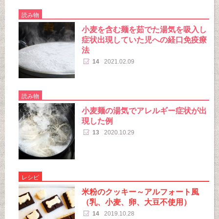
読み物
小麦を含む麺を茹でた湯気を吸入し
症状出現していた児への経口免疫療
法
14
2021.02.09
読み物
小麦麺の湯気でアレルギー症状が出
現した例
13
2020.10.29
レシピ
米粉のクッキー～アルフォート風
（乳、小麦、卵、大豆不使用）
14
2019.10.28