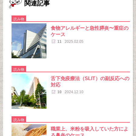
関連記事
読み物
食物アレルギーと急性膵炎〜重症の
ケース
11
2025.02.05
読み物
舌下免疫療法（SLIT）の副反応への
対応
10
2024.12.10
読み物
職業上、米粉を吸入していた方によ
る鼻炎のケース