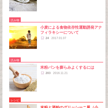
読み物
小麦による食物依存性運動誘発アナ
フィラキシーについて
24
2017.01.07
読み物
米粉パンを膨らみよくするには
203
2016.11.21
レシピ
米粉と酒粕のグリッシーニ風（小