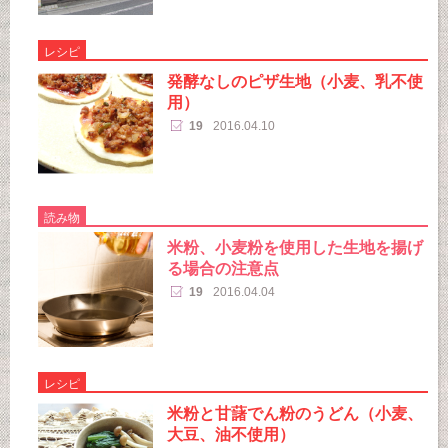
レシピ
発酵なしのピザ生地（小麦、乳不使
用）
19
2016.04.10
読み物
米粉、小麦粉を使用した生地を揚げ
る場合の注意点
19
2016.04.04
レシピ
米粉と甘藷でん粉のうどん（小麦、
大豆、油不使用）