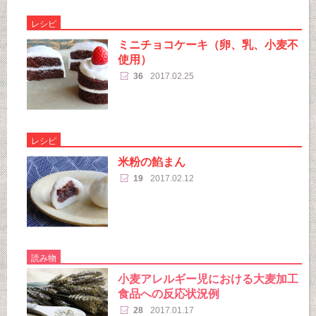
レシピ
ミニチョコケーキ（卵、乳、小麦不
使用）
36
2017.02.25
レシピ
米粉の餡まん
19
2017.02.12
読み物
小麦アレルギー児における大麦加工
食品への反応状況例
28
2017.01.17