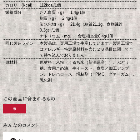
カロリー(Kcal)
112kcal/1個
栄養成分
たん白質（g） 1.4g/1個
脂質（g） 2.4g/1個
炭水化物（g） 21.4g（糖質21.1g、食物繊維
0.3g）/1個
ナトリウム（mg） 食塩相当量0.4g/1個
同じ製造ライン
本製品は、専用工場で生産しています。製造工場で
はアレルギー特定原材料を含む２８品目に関して全
て持ち込んでおりません
原材料
原材料：米粉（うるち米（新潟県産））、ぶどう
糖、食用こめ油、生イースト、食塩／加工デンプ
ン、トレハロース、増粘剤（HPMC、グァーガム）、
乳化剤
米