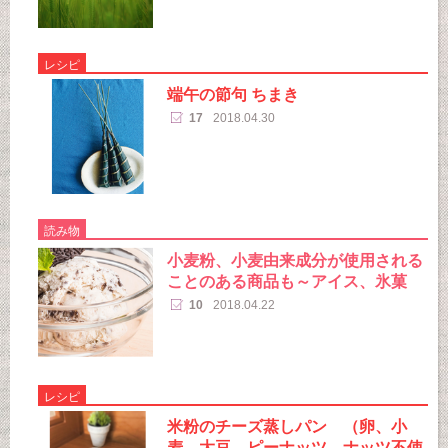
レシピ
端午の節句 ちまき
17
2018.04.30
読み物
小麦粉、小麦由来成分が使用される
ことのある商品も～アイス、氷菓
10
2018.04.22
レシピ
米粉のチーズ蒸しパン （卵、小
麦、大豆、ピーナッツ、ナッツ不使