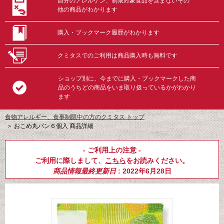
自分のアレルゲン、制限対象食品を含まないその
他の商品がわかります
購入・ブックマーク履歴がわかります
クミタスでのご利用は商品購入時も無料です
ショップ別に、今までに購入・ブックマークした商
品のうちどの商品をいま取り扱っているかがわかり
ます
食物アレルギー、食事制限中の方のクミタス トップ
＞
おこめ丸パン６個入 商品詳細
- ご利用上の注意 -
ご利用に際しまして、
こちら
をお読みください。
商品情報最終更新日
: 2022年6月28日