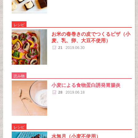
レシピ
お米の春巻きの皮でつくるピザ（小
麦、乳、卵、大豆不使用）
21
2019.06.30
読み物
小麦による食物蛋白誘発胃腸炎
28
2019.06.18
レシピ
水無月（小麦不使用）