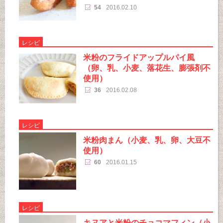
54
2016.02.10
レシピ
米粉のフライドアップルパイ風
（卵、乳、小麦、落花生、膨張剤不
使用）
36
2016.02.08
レシピ
米粉肉まん（小麦、乳、卵、大豆不
使用）
60
2016.01.15
レシピ
キヌアと米粉のチョコマフィン（小