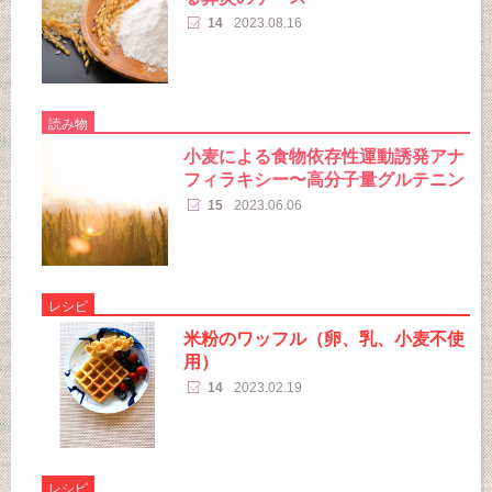
14
2023.08.16
読み物
小麦による食物依存性運動誘発アナ
フィラキシー〜高分子量グルテニン
15
2023.06.06
レシピ
米粉のワッフル（卵、乳、小麦不使
用）
14
2023.02.19
レシピ