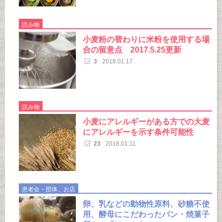
読み物
小麦粉の替わりに米粉を使用する場
合の留意点 2017.5.25更新
3
2018.01.17
読み物
小麦にアレルギーがある方での大麦
にアレルギーを示す条件可能性
23
2018.01.11
患者会・団体、お店
卵、乳などの動物性原料、砂糖不使
用、酵母にこだわったパン・焼菓子