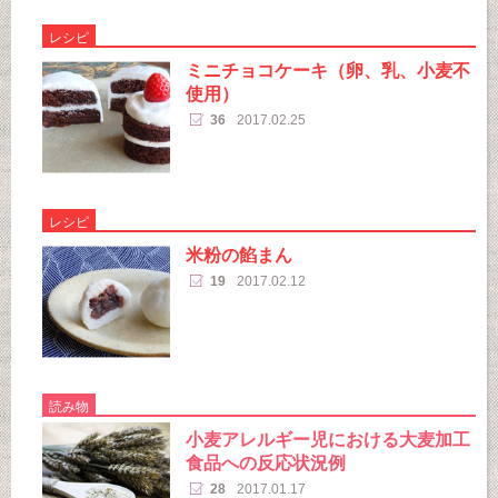
レシピ
ミニチョコケーキ（卵、乳、小麦不
使用）
36
2017.02.25
レシピ
米粉の餡まん
19
2017.02.12
読み物
小麦アレルギー児における大麦加工
食品への反応状況例
28
2017.01.17