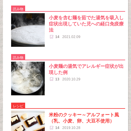
読み物
小麦を含む麺を茹でた湯気を吸入し
症状出現していた児への経口免疫療
法
14
2021.02.09
読み物
小麦麺の湯気でアレルギー症状が出
現した例
13
2020.10.29
レシピ
米粉のクッキー～アルフォート風
（乳、小麦、卵、大豆不使用）
14
2019.10.28