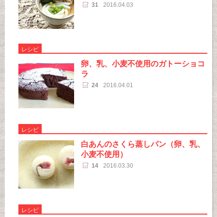
31
2016.04.03
レシピ
卵、乳、小麦不使用のガトーショコ
ラ
24
2016.04.01
レシピ
白あんのさくら蒸しパン（卵、乳、
小麦不使用）
14
2016.03.30
レシピ