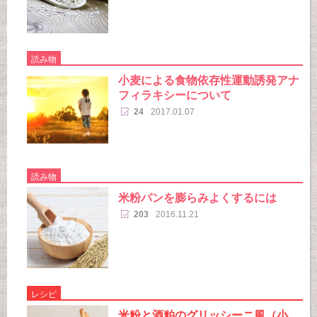
読み物
小麦による食物依存性運動誘発アナ
フィラキシーについて
24
2017.01.07
読み物
米粉パンを膨らみよくするには
203
2016.11.21
レシピ
米粉と酒粕のグリッシーニ風（小