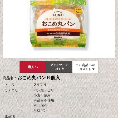
おこめ丸パン６個入
商品名：
メーカー
タイナイ
カテゴリー
パン類・ピザ
小麦不使用
28品目不使用
90日保存
米粉パン
原産地