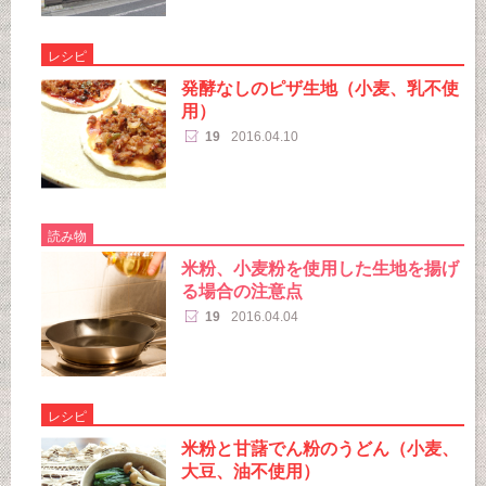
レシピ
発酵なしのピザ生地（小麦、乳不使
用）
19
2016.04.10
読み物
米粉、小麦粉を使用した生地を揚げ
る場合の注意点
19
2016.04.04
レシピ
米粉と甘藷でん粉のうどん（小麦、
大豆、油不使用）