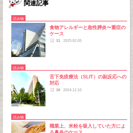
関連記事
読み物
食物アレルギーと急性膵炎〜重症の
ケース
11
2025.02.05
読み物
舌下免疫療法（SLIT）の副反応への
対応
10
2024.12.10
読み物
職業上、米粉を吸入していた方によ
る鼻炎のケース