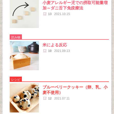
小麦アレルギー児での摂取可能量増
加～ダニ舌下免疫療法
13
2021.10.15
読み物
米による反応
10
2021.09.13
レシピ
ブルーベリークッキー（卵、乳、小
麦不使用）
12
2021.07.11