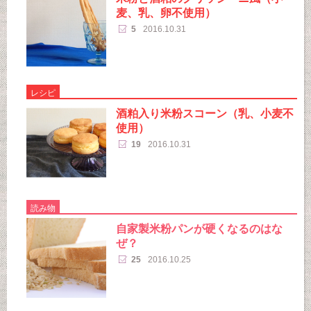
麦、乳、卵不使用）
5
2016.10.31
レシピ
酒粕入り米粉スコーン（乳、小麦不
使用）
19
2016.10.31
読み物
自家製米粉パンが硬くなるのはな
ぜ？
25
2016.10.25