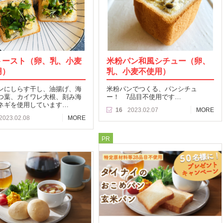
トースト（卵、乳、小麦
米粉パン和風シチュー（卵、
用）
乳、小麦不使用）
ンにしらす干し、油揚げ、海
米粉パンでつくる、パンシチュ
つ葉、カイワレ大根、刻み海
ー！ 7品目不使用です…
ネギを使用しています…
16
2023.02.07
MORE
2023.02.08
MORE
PR