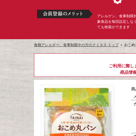
アレルゲン、食事制限
象食品を毎回設定しな
ても検索ができます
食物アレルギー、食事制限中の方のクミタス トップ
＞
おこめ
ご利用に際し
商品情
商