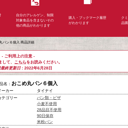
対
自分のアレルゲン、制限
購入・ブックマーク履歴
ク
く
対象食品を含まないその
がわかります
品
他の商品がわかります
丸パン６個入 商品詳細
- ご利用上の注意 -
まして、
こちら
をお読みください。
報最終更新日
: 2022年6月28日
おこめ丸パン６個入
品名：
メーカー
タイナイ
カテゴリー
パン類・ピザ
小麦不使用
28品目不使用
90日保存
米粉パン