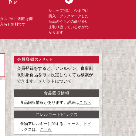
ショップ別に、今までに
購入・ブックマークした
ミタスでのご利用は商
商品のうちどの商品をい
購入時も無料です
ま取り扱っているかがわ
かります
会員登録をすると、アレルゲン、食事制
限対象食品を毎回設定しなくても検索が
できます。
メリット
について
食品回収情報
食品回収情報があります。詳細は
こちら
アレルギートピックス
食物アレルギーに関するニュース、トピ
ックスは、
こちら