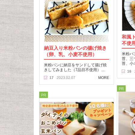
和風
不使
納豆入り米粉パンの揚げ焼き
（卵、乳、小麦不使用）
米粉パ
苔、三
苔、小
米粉パンに納豆をサンドして揚げ焼
きしてみました（7品目不使用）…
16
17
2023.02.07
MORE
PR
PR