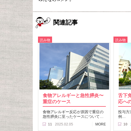
関連記事
読み物
読み物
食物アレルギーと急性膵炎〜
舌下免
重症のケース
応へ
食物アレルギー反応が原因で重症の
投与方
急性膵炎に至ったケースについて…
例…
11
2025.02.05
MORE
10