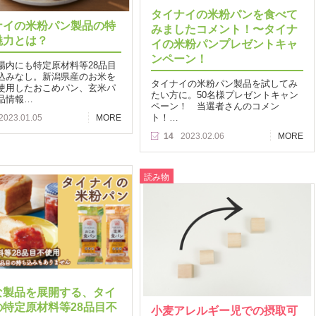
タイナイの米粉パンを食べて
ナイの米粉パン製品の特
みましたコメント！〜タイナ
魅力とは？
イの米粉パンプレゼントキャ
ンペーン！
場内にも特定原材料等28品目
込みなし。新潟県産のお米を
タイナイの米粉パン製品を試してみ
使用したおこめパン、玄米パ
たい方に。50名様プレゼントキャン
品情報…
ペーン！ 当選者さんのコメン
ト！…
2023.01.05
MORE
14
2023.02.06
MORE
読み物
な製品を展開する、タイ
の特定原材料等28品目不
小麦アレルギー児での摂取可