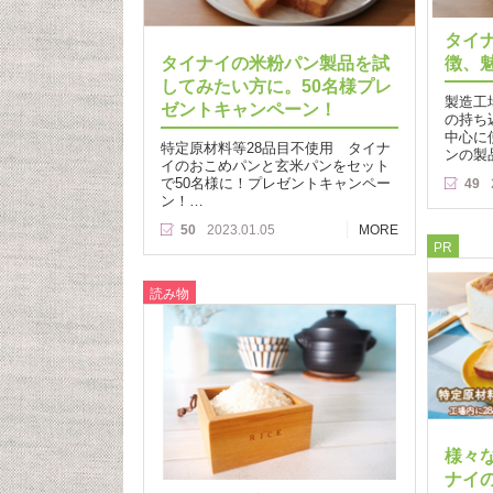
タイ
タイナイの米粉パン製品を試
徴、
してみたい方に。50名様プレ
製造工
ゼントキャンペーン！
の持ち
中心に
特定原材料等28品目不使用 タイナ
ンの製
イのおこめパンと玄米パンをセット
で50名様に！プレゼントキャンペー
49
ン！…
50
2023.01.05
MORE
PR
読み物
様々
ナイ