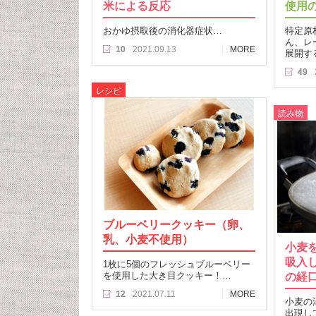
米による反応
使用
おかゆ摂取後の消化器症状…
特定原
ん、レ
10
2021.09.13
MORE
展開す
49
レシピ
読み物
ブルーベリークッキー（卵、
乳、小麦不使用）
小麦
吸入
1枚に5個のフレッシュブルーベリー
を使用した大き目クッキー！…
の経
12
2021.07.11
MORE
小麦の
出現し