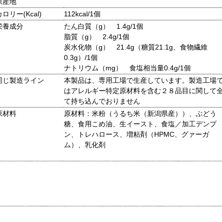
原産地
カロリー(Kcal)
112kcal/1個
栄養成分
たん白質（g） 1.4g/1個
脂質（g） 2.4g/1個
炭水化物（g） 21.4g（糖質21.1g、食物繊維
0.3g）/1個
ナトリウム（mg） 食塩相当量0.4g/1個
同じ製造ライン
本製品は、専用工場で生産しています。製造工場
はアレルギー特定原材料を含む２８品目に関して
て持ち込んでおりません
原材料
原材料：米粉（うるち米（新潟県産））、ぶどう
糖、食用こめ油、生イースト、食塩／加工デンプ
ン、トレハロース、増粘剤（HPMC、グァーガ
ム）、乳化剤