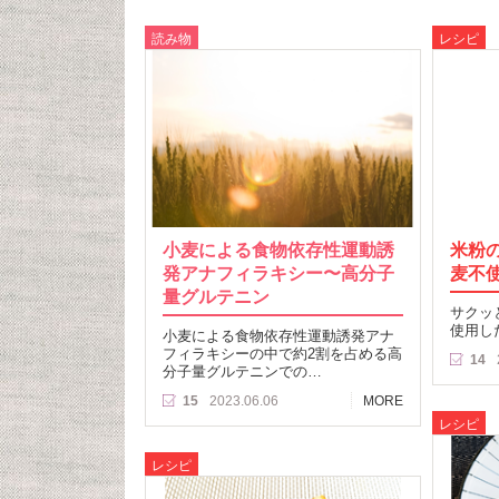
読み物
レシピ
小麦による食物依存性運動誘
米粉
発アナフィラキシー〜高分子
麦不
量グルテニン
サクッ
使用し
小麦による食物依存性運動誘発アナ
フィラキシーの中で約2割を占める高
14
分子量グルテニンでの…
15
2023.06.06
MORE
レシピ
レシピ