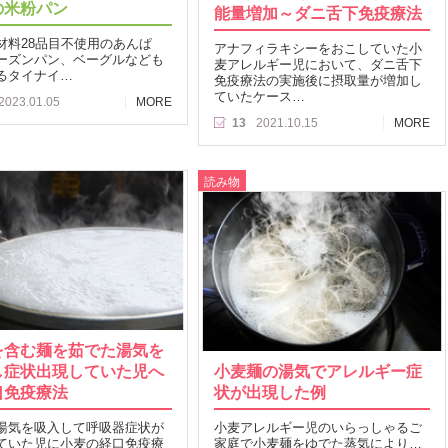
の米粉パン
能量増加～ダニ舌下免疫療法
材料28品目不使用のあんぱ
アナフィラキシーをおこしていた小
ーズンパン、ベーグルなども
麦アレルギー児において、ダニ舌下
るタイナイ…
免疫療法の実施後に摂取量が増加し
ていたケース…
2023.01.05
MORE
13
2021.10.15
MORE
読み物
を含む麺を茹でた湯気を
し症状出現していた児へ
小麦麺の湯気でアレルギー症
口免疫療法
状が出現した例
湯気を吸入して呼吸器症状が
小麦アレルギー児のいらっしゃるご
ていた児に小麦の経口免疫療
家庭で小麦麺をゆでた蒸気により…