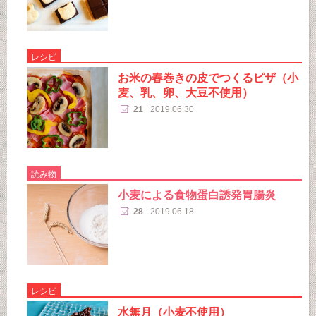
レシピ
お米の春巻きの皮でつくるピザ（小
麦、乳、卵、大豆不使用）
21
2019.06.30
読み物
小麦による食物蛋白誘発胃腸炎
28
2019.06.18
レシピ
水無月（小麦不使用）