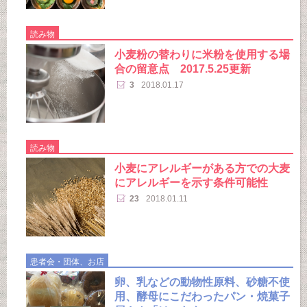
読み物
小麦粉の替わりに米粉を使用する場
合の留意点 2017.5.25更新
3
2018.01.17
読み物
小麦にアレルギーがある方での大麦
にアレルギーを示す条件可能性
23
2018.01.11
患者会・団体、お店
卵、乳などの動物性原料、砂糖不使
用、酵母にこだわったパン・焼菓子