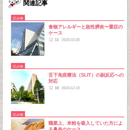
関連記事
読み物
食物アレルギーと急性膵炎〜重症の
ケース
11
2025.02.05
読み物
舌下免疫療法（SLIT）の副反応への
対応
10
2024.12.10
読み物
職業上、米粉を吸入していた方によ
る鼻炎のケース