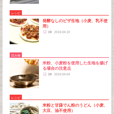
レシピ
発酵なしのピザ生地（小麦、乳不使
用）
19
2016.04.10
読み物
米粉、小麦粉を使用した生地を揚げ
る場合の注意点
19
2016.04.04
レシピ
米粉と甘藷でん粉のうどん（小麦、
大豆、油不使用）