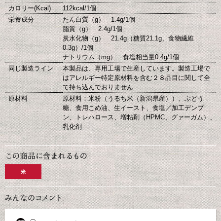
カロリー(Kcal)
112kcal/1個
栄養成分
たん白質（g） 1.4g/1個
脂質（g） 2.4g/1個
炭水化物（g） 21.4g（糖質21.1g、食物繊維
0.3g）/1個
ナトリウム（mg） 食塩相当量0.4g/1個
同じ製造ライン
本製品は、専用工場で生産しています。製造工場で
はアレルギー特定原材料を含む２８品目に関して全
て持ち込んでおりません
原材料
原材料：米粉（うるち米（新潟県産））、ぶどう
糖、食用こめ油、生イースト、食塩／加工デンプ
ン、トレハロース、増粘剤（HPMC、グァーガム）、
乳化剤
米