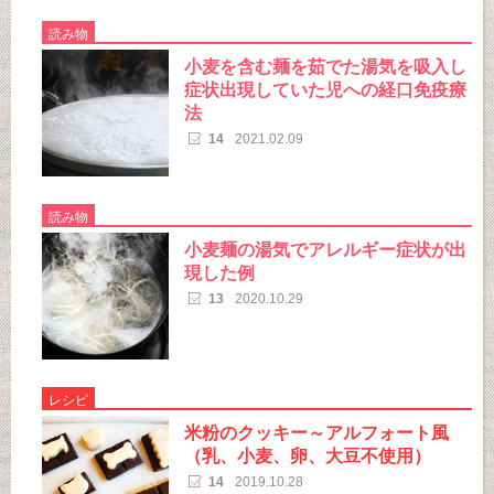
読み物
小麦を含む麺を茹でた湯気を吸入し
症状出現していた児への経口免疫療
法
14
2021.02.09
読み物
小麦麺の湯気でアレルギー症状が出
現した例
13
2020.10.29
レシピ
米粉のクッキー～アルフォート風
（乳、小麦、卵、大豆不使用）
14
2019.10.28