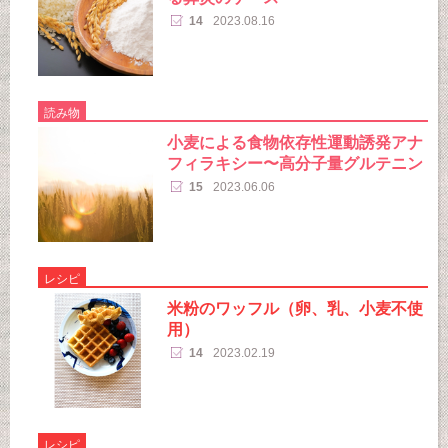
14
2023.08.16
読み物
小麦による食物依存性運動誘発アナ
フィラキシー〜高分子量グルテニン
15
2023.06.06
レシピ
米粉のワッフル（卵、乳、小麦不使
用）
14
2023.02.19
レシピ