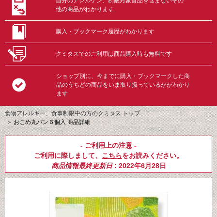
自分のアレルゲン、制限対象食品を含まないその
他の商品がわかります
購入・ブックマーク履歴がわかります
クミタスでのご利用は商品購入時も無料です
ショップ別に、今までに購入・ブックマークした商
品のうちどの商品をいま取り扱っているかがわかり
ます
食物アレルギー、食事制限中の方のクミタス トップ
＞
おこめ丸パン６個入 商品詳細
- ご利用上の注意 -
ご利用に際しまして、
こちら
をお読みください。
商品情報最終更新日
: 2022年6月28日