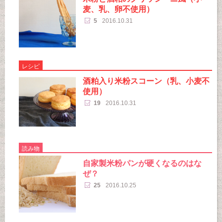
麦、乳、卵不使用）
5
2016.10.31
レシピ
酒粕入り米粉スコーン（乳、小麦不
使用）
19
2016.10.31
読み物
自家製米粉パンが硬くなるのはな
ぜ？
25
2016.10.25