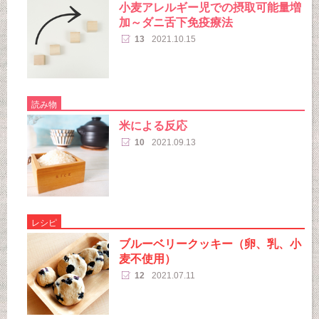
小麦アレルギー児での摂取可能量増
加～ダニ舌下免疫療法
13
2021.10.15
読み物
米による反応
10
2021.09.13
レシピ
ブルーベリークッキー（卵、乳、小
麦不使用）
12
2021.07.11