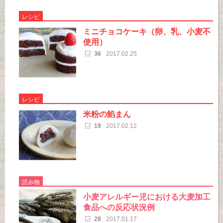
レシピ
ミニチョコケーキ（卵、乳、小麦不
使用）
36
2017.02.25
レシピ
米粉の餡まん
19
2017.02.12
読み物
小麦アレルギー児における大麦加工
食品への反応状況例
28
2017.01.17