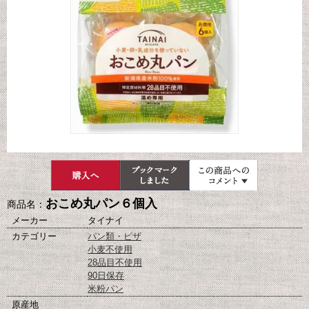
おこめ丸パン６個入
商品名：
メーカー
タイナイ
カテゴリー
パン類・ピザ
小麦不使用
28品目不使用
90日保存
米粉パン
原産地