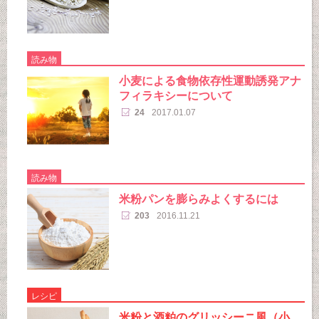
読み物
小麦による食物依存性運動誘発アナ
フィラキシーについて
24
2017.01.07
読み物
米粉パンを膨らみよくするには
203
2016.11.21
レシピ
米粉と酒粕のグリッシーニ風（小