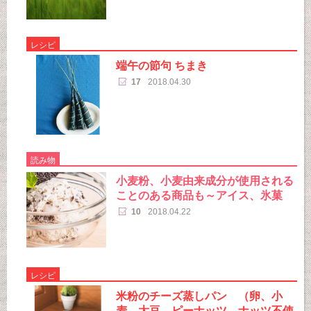
レシピ
端午の節句 ちまき
17
2018.04.30
読み物
小麦粉、小麦由来成分が使用される
ことのある商品も～アイス、氷菓
10
2018.04.22
レシピ
米粉のチーズ蒸しパン （卵、小
麦、大豆、ピーナッツ、ナッツ不使