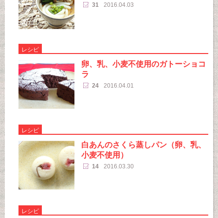
31
2016.04.03
レシピ
卵、乳、小麦不使用のガトーショコ
ラ
24
2016.04.01
レシピ
白あんのさくら蒸しパン（卵、乳、
小麦不使用）
14
2016.03.30
レシピ