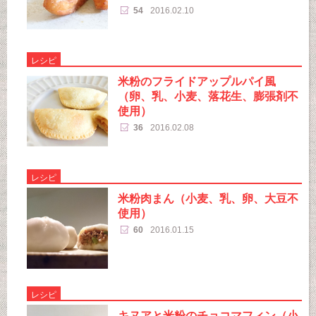
54
2016.02.10
レシピ
米粉のフライドアップルパイ風
（卵、乳、小麦、落花生、膨張剤不
使用）
36
2016.02.08
レシピ
米粉肉まん（小麦、乳、卵、大豆不
使用）
60
2016.01.15
レシピ
キヌアと米粉のチョコマフィン（小