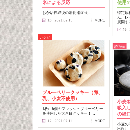
米による反応
使用
おかゆ摂取後の消化器症状…
特定原
ん、レ
10
2021.09.13
MORE
展開す
49
レシピ
読み物
ブルーベリークッキー（卵、
乳、小麦不使用）
小麦
吸入
1枚に5個のフレッシュブルーベリー
を使用した大き目クッキー！…
の経
12
2021.07.11
MORE
小麦の
出現し