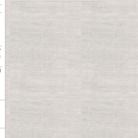
で
全
用
、