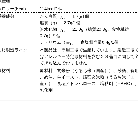
原産地
カロリー(Kcal)
114kcal/1個
栄養成分
たん白質（g） 1.7g/1個
脂質（g） 2.7g/1個
炭水化物（g） 21.0g（糖質20.3g、食物繊維
0.7g）/1個
ナトリウム（mg） 食塩相当量0.4g/1個
同じ製造ライン
本製品は、専用工場で生産しています。製造工場
はアレルギー特定原材料を含む２８品目に関して
て持ち込んでおりません
原材料
原材料：玄米粉（うるち米（国産））、砂糖、食
こめ油、生イースト、焙煎玄米粉（うるち米（国
産））、食塩／トレハロース、増粘剤（HPMC）
乳化剤