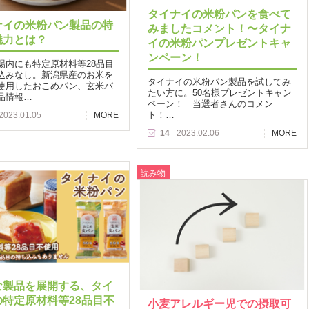
タイナイの米粉パンを食べて
ナイの米粉パン製品の特
みましたコメント！〜タイナ
魅力とは？
イの米粉パンプレゼントキャ
ンペーン！
場内にも特定原材料等28品目
込みなし。新潟県産のお米を
タイナイの米粉パン製品を試してみ
使用したおこめパン、玄米パ
たい方に。50名様プレゼントキャン
品情報…
ペーン！ 当選者さんのコメン
ト！…
2023.01.05
MORE
14
2023.02.06
MORE
読み物
な製品を展開する、タイ
の特定原材料等28品目不
小麦アレルギー児での摂取可