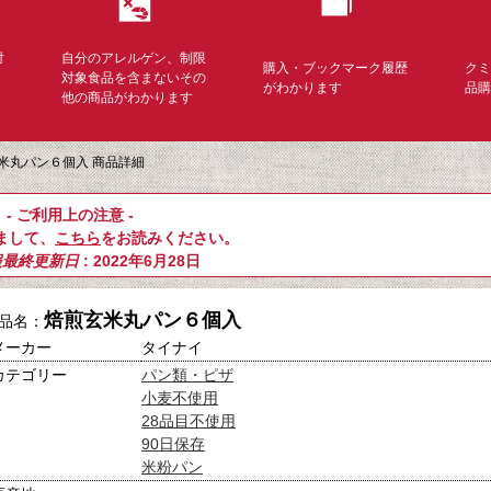
対
自分のアレルゲン、制限
購入・ブックマーク履歴
ク
く
対象食品を含まないその
がわかります
品
他の商品がわかります
米丸パン６個入 商品詳細
- ご利用上の注意 -
まして、
こちら
をお読みください。
報最終更新日
: 2022年6月28日
焙煎玄米丸パン６個入
品名：
メーカー
タイナイ
カテゴリー
パン類・ピザ
小麦不使用
28品目不使用
90日保存
米粉パン