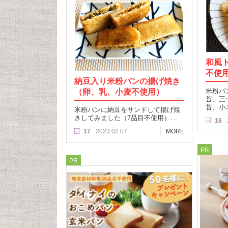
和風
不使
納豆入り米粉パンの揚げ焼き
（卵、乳、小麦不使用）
米粉パ
苔、三
苔、小
米粉パンに納豆をサンドして揚げ焼
きしてみました（7品目不使用）…
16
17
2023.02.07
MORE
PR
PR