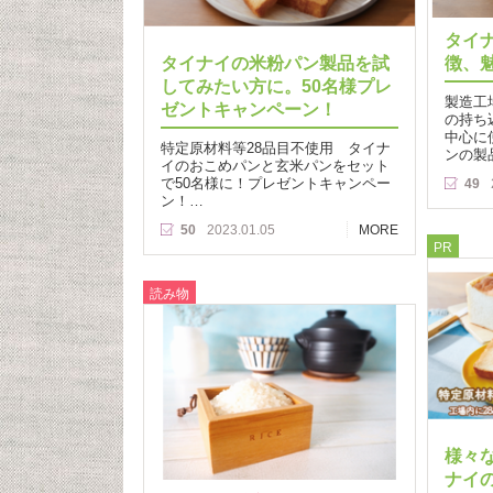
タイ
タイナイの米粉パン製品を試
徴、
してみたい方に。50名様プレ
製造工
ゼントキャンペーン！
の持ち
中心に
特定原材料等28品目不使用 タイナ
ンの製
イのおこめパンと玄米パンをセット
で50名様に！プレゼントキャンペー
49
ン！…
50
2023.01.05
MORE
PR
読み物
様々
ナイ