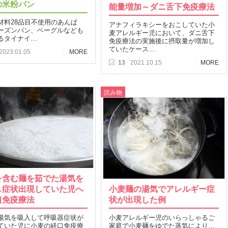
の米粉パン
能量増加～ダニ舌下免疫療法
材料28品目不使用のあんぱ
アナフィラキシーをおこしていた小
ーズンパン、ベーグルなども
麦アレルギー児において、ダニ舌下
るタイナイ…
免疫療法の実施後に摂取量が増加し
ていたケース…
2023.01.05
MORE
13
2021.10.15
MORE
読み物
を含む麺を茹でた湯気を
し症状出現していた児へ
小麦麺の湯気でアレルギー症
口免疫療法
状が出現した例
湯気を吸入して呼吸器症状が
小麦アレルギー児のいらっしゃるご
ていた児に小麦の経口免疫療
家庭で小麦麺をゆでた蒸気により…