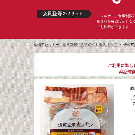
アレルゲン、食事制限
象食品を毎回設定しな
ても検索ができます
食物アレルギー、食事制限中の方のクミタス トップ
＞
焙煎玄
ご利用に際し
商品情
商