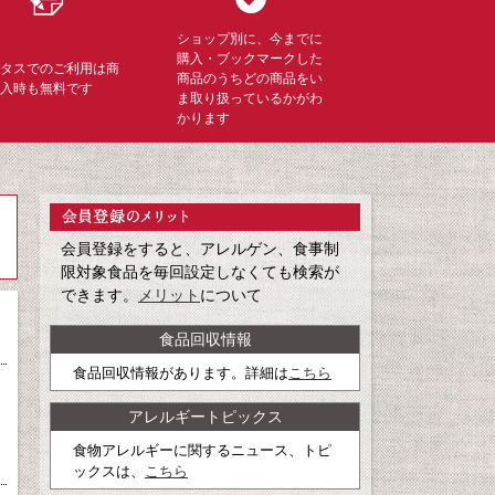
ショップ別に、今までに
購入・ブックマークした
ミタスでのご利用は商
商品のうちどの商品をい
購入時も無料です
ま取り扱っているかがわ
かります
会員登録をすると、アレルゲン、食事制
限対象食品を毎回設定しなくても検索が
できます。
メリット
について
食品回収情報
食品回収情報があります。詳細は
こちら
アレルギートピックス
食物アレルギーに関するニュース、トピ
ックスは、
こちら