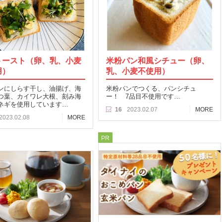
トースト（卵、乳、小麦
米粉パン和風シチュー（卵、
用）
乳、小麦不使用）
ンにしらす干し、油揚げ、海
米粉パンでつくる、パンシチュ
つ葉、カイワレ大根、刻み海
ー！ 7品目不使用です…
ネギを使用しています…
16
2023.02.07
MORE
2023.02.08
MORE
PR