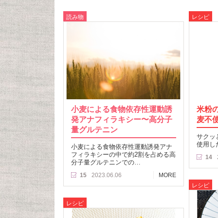
読み物
レシピ
小麦による食物依存性運動誘
米粉
発アナフィラキシー〜高分子
麦不
量グルテニン
サクッ
使用し
小麦による食物依存性運動誘発アナ
フィラキシーの中で約2割を占める高
14
分子量グルテニンでの…
15
2023.06.06
MORE
レシピ
レシピ