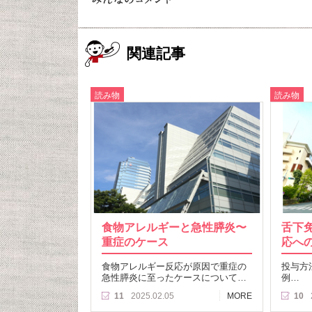
関連記事
読み物
読み物
食物アレルギーと急性膵炎〜
舌下免
重症のケース
応へ
食物アレルギー反応が原因で重症の
投与方
急性膵炎に至ったケースについて…
例…
11
2025.02.05
MORE
10