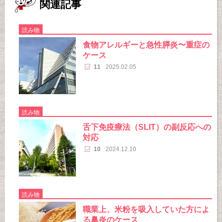
関連記事
読み物
食物アレルギーと急性膵炎〜重症の
ケース
11
2025.02.05
読み物
舌下免疫療法（SLIT）の副反応への
対応
10
2024.12.10
読み物
職業上、米粉を吸入していた方によ
る鼻炎のケース