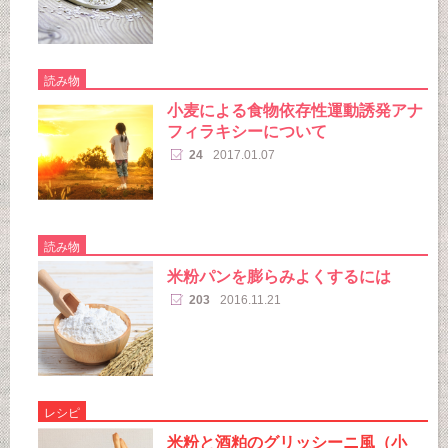
読み物
小麦による食物依存性運動誘発アナ
フィラキシーについて
24
2017.01.07
読み物
米粉パンを膨らみよくするには
203
2016.11.21
レシピ
米粉と酒粕のグリッシーニ風（小