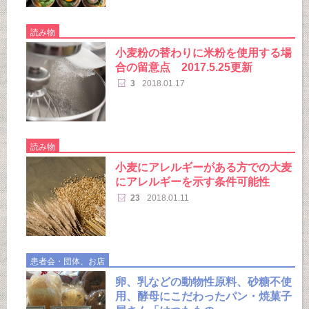
読み物
小麦粉の替わりに米粉を使用する場
合の留意点 2017.5.25更新
3
2018.01.17
読み物
小麦にアレルギーがある方での大麦
にアレルギーを示す条件可能性
23
2018.01.11
患者会・団体、お店
卵、乳などの動物性原料、砂糖不使
用、酵母にこだわったパン・焼菓子