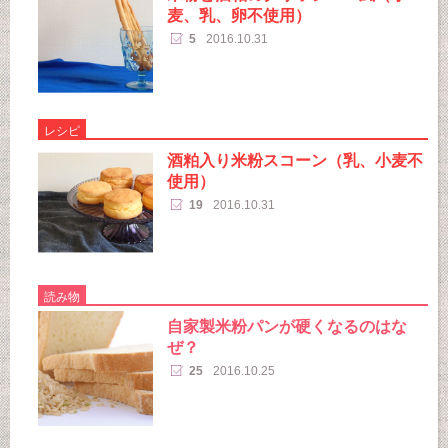
麦、乳、卵不使用）
5
2016.10.31
レシピ
酒粕入り米粉スコーン（乳、小麦不
使用）
19
2016.10.31
読み物
自家製米粉パンが硬くなるのはな
ぜ？
25
2016.10.25