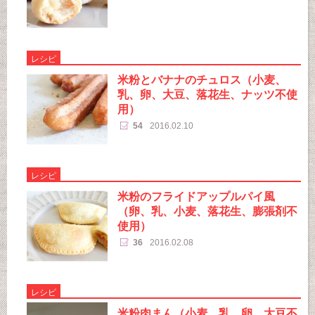
レシピ
米粉とバナナのチュロス（小麦、
乳、卵、大豆、落花生、ナッツ不使
用）
54
2016.02.10
レシピ
米粉のフライドアップルパイ風
（卵、乳、小麦、落花生、膨張剤不
使用）
36
2016.02.08
レシピ
米粉肉まん（小麦、乳、卵、大豆不