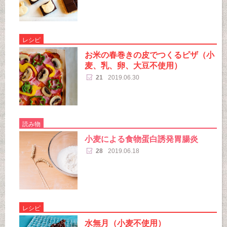
レシピ
お米の春巻きの皮でつくるピザ（小
麦、乳、卵、大豆不使用）
21
2019.06.30
読み物
小麦による食物蛋白誘発胃腸炎
28
2019.06.18
レシピ
水無月（小麦不使用）