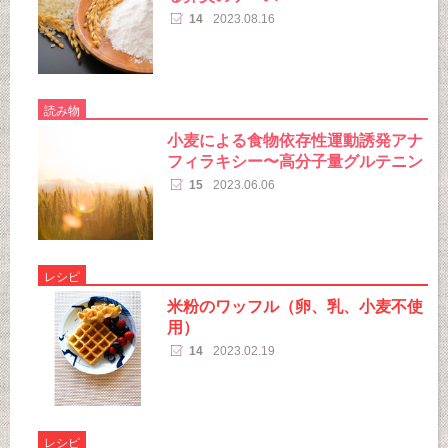
14
2023.08.16
読み物
小麦による食物依存性運動誘発アナ
フィラキシー〜高分子量グルテニン
15
2023.06.06
レシピ
米粉のワッフル（卵、乳、小麦不使
用）
14
2023.02.19
レシピ