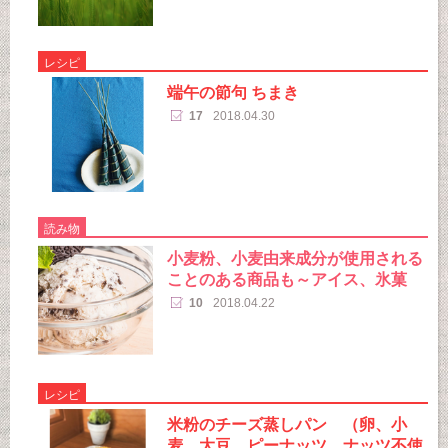
レシピ
端午の節句 ちまき
17
2018.04.30
読み物
小麦粉、小麦由来成分が使用される
ことのある商品も～アイス、氷菓
10
2018.04.22
レシピ
米粉のチーズ蒸しパン （卵、小
麦、大豆、ピーナッツ、ナッツ不使