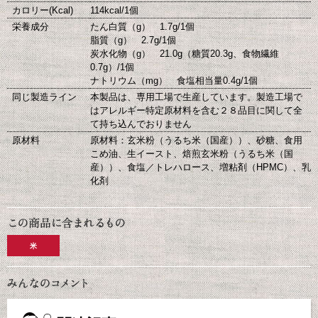
カロリー(Kcal)
114kcal/1個
栄養成分
たん白質（g） 1.7g/1個
脂質（g） 2.7g/1個
炭水化物（g） 21.0g（糖質20.3g、食物繊維
0.7g）/1個
ナトリウム（mg） 食塩相当量0.4g/1個
同じ製造ライン
本製品は、専用工場で生産しています。製造工場で
はアレルギー特定原材料を含む２８品目に関して全
て持ち込んでおりません
原材料
原材料：玄米粉（うるち米（国産））、砂糖、食用
こめ油、生イースト、焙煎玄米粉（うるち米（国
産））、食塩／トレハロース、増粘剤（HPMC）、乳
化剤
米