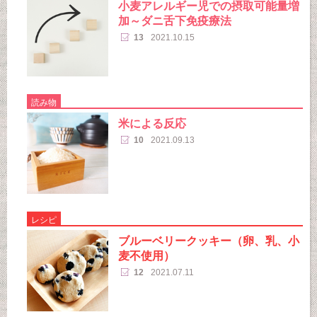
小麦アレルギー児での摂取可能量増
加～ダニ舌下免疫療法
13
2021.10.15
読み物
米による反応
10
2021.09.13
レシピ
ブルーベリークッキー（卵、乳、小
麦不使用）
12
2021.07.11