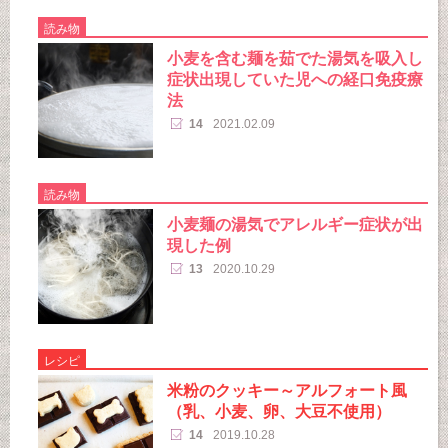
読み物
小麦を含む麺を茹でた湯気を吸入し
症状出現していた児への経口免疫療
法
14
2021.02.09
読み物
小麦麺の湯気でアレルギー症状が出
現した例
13
2020.10.29
レシピ
米粉のクッキー～アルフォート風
（乳、小麦、卵、大豆不使用）
14
2019.10.28