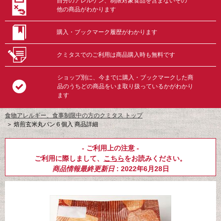
自分のアレルゲン、制限対象食品を含まないその
他の商品がわかります
購入・ブックマーク履歴がわかります
クミタスでのご利用は商品購入時も無料です
ショップ別に、今までに購入・ブックマークした商
品のうちどの商品をいま取り扱っているかがわかり
ます
食物アレルギー、食事制限中の方のクミタス トップ
＞
焙煎玄米丸パン６個入 商品詳細
- ご利用上の注意 -
ご利用に際しまして、
こちら
をお読みください。
商品情報最終更新日
: 2022年6月28日