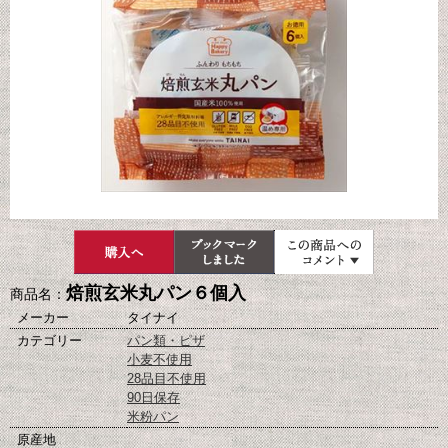
焙煎玄米丸パン６個入
商品名：
メーカー
タイナイ
カテゴリー
パン類・ピザ
小麦不使用
28品目不使用
90日保存
米粉パン
原産地