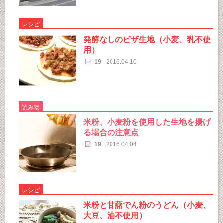
レシピ
発酵なしのピザ生地（小麦、乳不使
用）
19
2016.04.10
読み物
米粉、小麦粉を使用した生地を揚げ
る場合の注意点
19
2016.04.04
レシピ
米粉と甘藷でん粉のうどん（小麦、
大豆、油不使用）