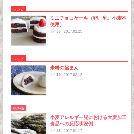
レシピ
ミニチョコケーキ（卵、乳、小麦不
使用）
36
2017.02.25
レシピ
米粉の餡まん
19
2017.02.12
読み物
小麦アレルギー児における大麦加工
食品への反応状況例
28
2017.01.17