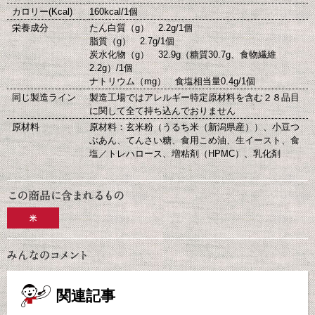
カロリー(Kcal)
160kcal/1個
栄養成分
たん白質（g） 2.2g/1個
脂質（g） 2.7g/1個
炭水化物（g） 32.9g（糖質30.7g、食物繊維
2.2g）/1個
ナトリウム（mg） 食塩相当量0.4g/1個
同じ製造ライン
製造工場ではアレルギー特定原材料を含む２８品目
に関して全て持ち込んでおりません
原材料
原材料：玄米粉（うるち米（新潟県産））、小豆つ
ぶあん、てんさい糖、食用こめ油、生イースト、食
塩／トレハロース、増粘剤（HPMC）、乳化剤
米
関連記事