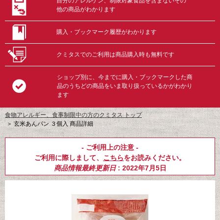
自分のアレルゲン、制限対象食品を含まないその
他の商品がわかります
購入・ブックマーク履歴がわかります
クミタスでのご利用は商品購入時も無料です
ショップ別に、今までに購入・ブックマークした商
品のうちどの商品をいま取り扱っているかがわかり
ます
食物アレルギー、食事制限中の方のクミタス トップ
＞
玄米あんパン ３個入 商品詳細
- ご利用上の注意 -
ご利用に際しまして、
こちら
をお読みください。
商品情報最終更新日
: 2022年7月5日