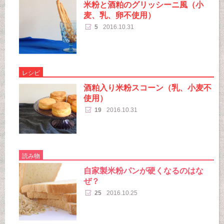
米粉と酒粕のグリッシーニ風（小
麦、乳、卵不使用）
5
2016.10.31
レシピ
酒粕入り米粉スコーン（乳、小麦不
使用）
19
2016.10.31
読み物
自家製米粉パンが硬くなるのはな
ぜ？
25
2016.10.25