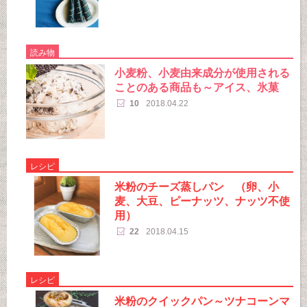
読み物
小麦粉、小麦由来成分が使用される
ことのある商品も～アイス、氷菓
10
2018.04.22
レシピ
米粉のチーズ蒸しパン （卵、小
麦、大豆、ピーナッツ、ナッツ不使
用）
22
2018.04.15
レシピ
米粉のクイックパン～ツナコーンマ