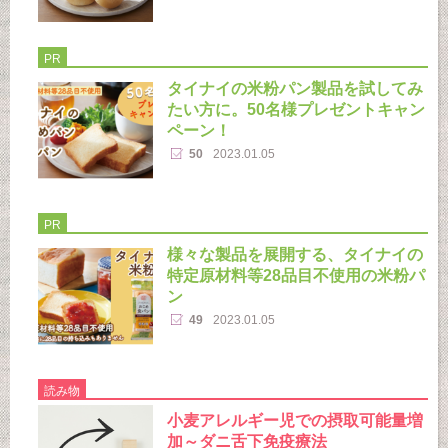
PR
タイナイの米粉パン製品を試してみ
たい方に。50名様プレゼントキャン
ペーン！
50
2023.01.05
PR
様々な製品を展開する、タイナイの
特定原材料等28品目不使用の米粉パ
ン
49
2023.01.05
読み物
小麦アレルギー児での摂取可能量増
加～ダニ舌下免疫療法