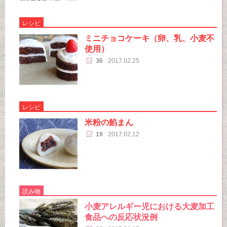
レシピ
ミニチョコケーキ（卵、乳、小麦不
使用）
36
2017.02.25
レシピ
米粉の餡まん
19
2017.02.12
読み物
小麦アレルギー児における大麦加工
食品への反応状況例