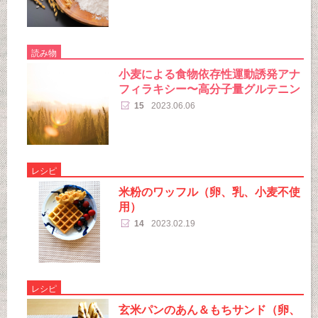
読み物
小麦による食物依存性運動誘発アナ
フィラキシー〜高分子量グルテニン
15
2023.06.06
レシピ
米粉のワッフル（卵、乳、小麦不使
用）
14
2023.02.19
レシピ
玄米パンのあん＆もちサンド（卵、