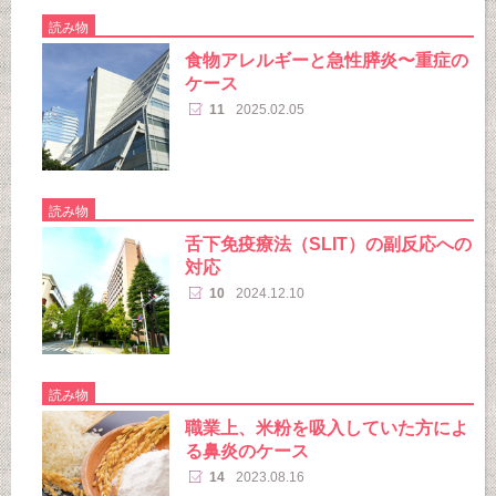
読み物
食物アレルギーと急性膵炎〜重症の
ケース
11
2025.02.05
読み物
舌下免疫療法（SLIT）の副反応への
対応
10
2024.12.10
読み物
職業上、米粉を吸入していた方によ
る鼻炎のケース
14
2023.08.16