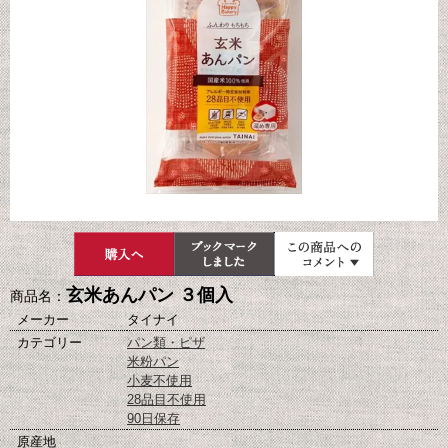
玄米あんパン ３個入
商品名：
メーカー
タイナイ
カテゴリー
パン類・ピザ
米粉パン
小麦不使用
28品目不使用
90日保存
原産地