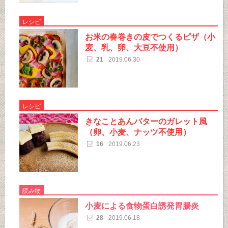
レシピ
お米の春巻きの皮でつくるピザ（小
麦、乳、卵、大豆不使用）
21
2019.06.30
レシピ
きなことあんバターのガレット風
（卵、小麦、ナッツ不使用）
16
2019.06.23
読み物
小麦による食物蛋白誘発胃腸炎
28
2019.06.18