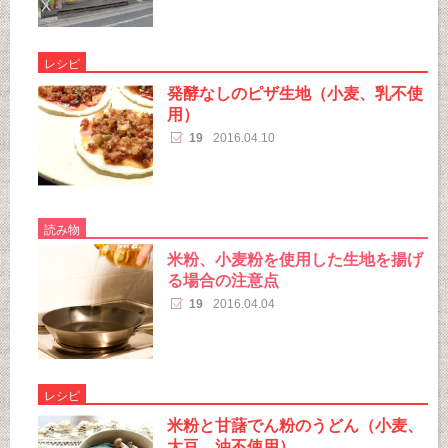
レシピ
発酵なしのピザ生地（小麦、乳不使
用）
19
2016.04.10
読み物
米粉、小麦粉を使用した生地を揚げ
る場合の注意点
19
2016.04.04
レシピ
米粉と甘藷でん粉のうどん（小麦、
大豆、油不使用）