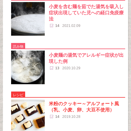
小麦を含む麺を茹でた湯気を吸入し
症状出現していた児への経口免疫療
法
14
2021.02.09
読み物
小麦麺の湯気でアレルギー症状が出
現した例
13
2020.10.29
レシピ
米粉のクッキー～アルフォート風
（乳、小麦、卵、大豆不使用）
14
2019.10.28