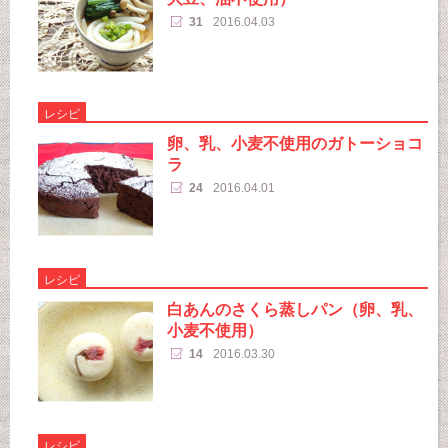
31
2016.04.03
レシピ
卵、乳、小麦不使用のガトーショコ
ラ
24
2016.04.01
レシピ
白あんのさくら蒸しパン（卵、乳、
小麦不使用）
14
2016.03.30
レシピ