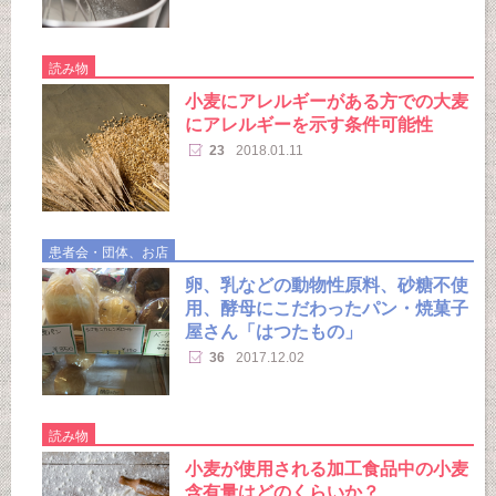
読み物
小麦にアレルギーがある方での大麦
にアレルギーを示す条件可能性
23
2018.01.11
患者会・団体、お店
卵、乳などの動物性原料、砂糖不使
用、酵母にこだわったパン・焼菓子
屋さん「はつたもの」
36
2017.12.02
読み物
小麦が使用される加工食品中の小麦
含有量はどのくらいか？