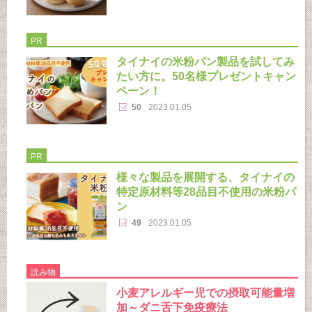
PR
タイナイの米粉パン製品を試してみ
たい方に。50名様プレゼントキャン
ペーン！
50
2023.01.05
PR
様々な製品を展開する、タイナイの
特定原材料等28品目不使用の米粉パ
ン
49
2023.01.05
読み物
小麦アレルギー児での摂取可能量増
加～ダニ舌下免疫療法