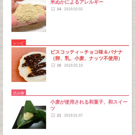
米ぬかによるアレルギー
14
2019.03.02
レシピ
ビスコッティ～チョコ味＆バナナ
（卵、乳、小麦、ナッツ不使用）
10
2019.02.10
読み物
小麦が使用される和菓子、和スイー
ツ
21
2019.01.07