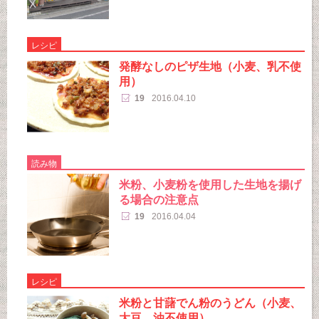
レシピ
発酵なしのピザ生地（小麦、乳不使
用）
19
2016.04.10
読み物
米粉、小麦粉を使用した生地を揚げ
る場合の注意点
19
2016.04.04
レシピ
米粉と甘藷でん粉のうどん（小麦、
大豆、油不使用）