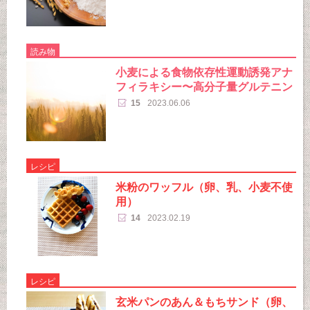
読み物
小麦による食物依存性運動誘発アナ
フィラキシー〜高分子量グルテニン
15
2023.06.06
レシピ
米粉のワッフル（卵、乳、小麦不使
用）
14
2023.02.19
レシピ
玄米パンのあん＆もちサンド（卵、