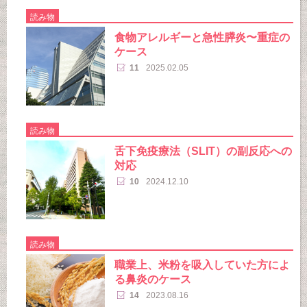
読み物
食物アレルギーと急性膵炎〜重症の
ケース
11
2025.02.05
読み物
舌下免疫療法（SLIT）の副反応への
対応
10
2024.12.10
読み物
職業上、米粉を吸入していた方によ
る鼻炎のケース
14
2023.08.16