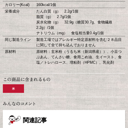
カロリー(Kcal)
160kcal/1個
栄養成分
たん白質（g） 2.2g/1個
脂質（g） 2.7g/1個
炭水化物（g） 32.9g（糖質30.7g、食物繊維
2.2g）/1個
ナトリウム（mg） 食塩相当量0.4g/1個
同じ製造ライン
製造工場ではアレルギー特定原材料を含む２８品目
に関して全て持ち込んでおりません
原材料
原材料：玄米粉（うるち米（新潟県産））、小豆つ
ぶあん、てんさい糖、食用こめ油、生イースト、食
塩／トレハロース、増粘剤（HPMC）、乳化剤
米
関連記事