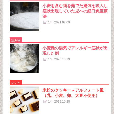
小麦を含む麺を茹でた湯気を吸入し
症状出現していた児への経口免疫療
法
14
2021.02.09
読み物
小麦麺の湯気でアレルギー症状が出
現した例
13
2020.10.29
レシピ
米粉のクッキー～アルフォート風
（乳、小麦、卵、大豆不使用）
14
2019.10.28