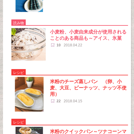
読み物
小麦粉、小麦由来成分が使用される
ことのある商品も～アイス、氷菓
10
2018.04.22
レシピ
米粉のチーズ蒸しパン （卵、小
麦、大豆、ピーナッツ、ナッツ不使
用）
22
2018.04.15
レシピ
米粉のクイックパン～ツナコーンマ