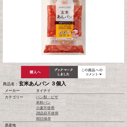
玄米あんパン ３個入
商品名：
メーカー
タイナイ
カテゴリー
パン類・ピザ
米粉パン
小麦不使用
28品目不使用
90日保存
原産地