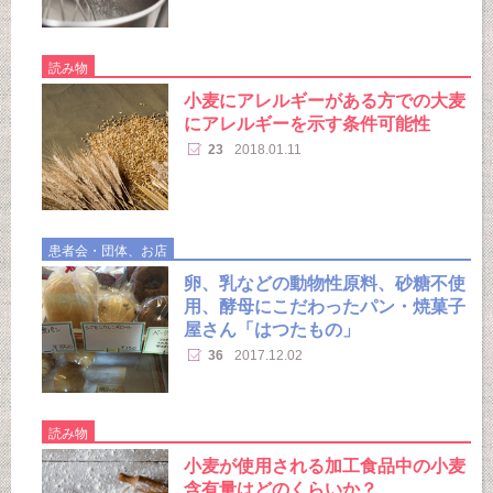
読み物
小麦にアレルギーがある方での大麦
にアレルギーを示す条件可能性
23
2018.01.11
患者会・団体、お店
卵、乳などの動物性原料、砂糖不使
用、酵母にこだわったパン・焼菓子
屋さん「はつたもの」
36
2017.12.02
読み物
小麦が使用される加工食品中の小麦
含有量はどのくらいか？