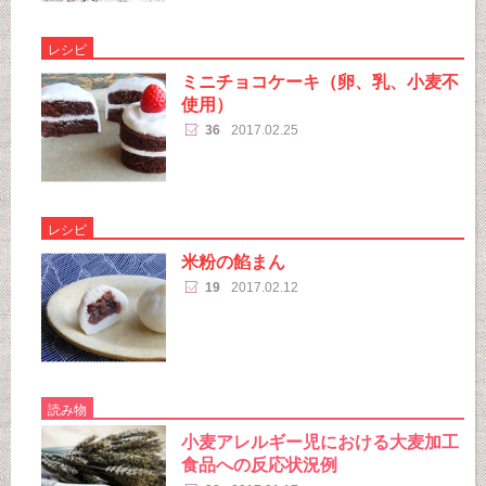
レシピ
ミニチョコケーキ（卵、乳、小麦不
使用）
36
2017.02.25
レシピ
米粉の餡まん
19
2017.02.12
読み物
小麦アレルギー児における大麦加工
食品への反応状況例