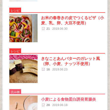
レシピ
お米の春巻きの皮でつくるピザ（小
麦、乳、卵、大豆不使用）
21
2019.06.30
レシピ
きなことあんバターのガレット風
（卵、小麦、ナッツ不使用）
16
2019.06.23
読み物
小麦による食物蛋白誘発胃腸炎
28
2019.06.18