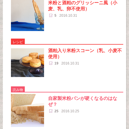
米粉と酒粕のグリッシーニ風（小
麦、乳、卵不使用）
5
2016.10.31
レシピ
酒粕入り米粉スコーン（乳、小麦不
使用）
19
2016.10.31
読み物
自家製米粉パンが硬くなるのはな
ぜ？
25
2016.10.25