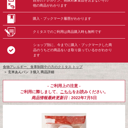
自分のアレルゲン、制限対象食品を含まないその
他の商品がわかります
購入・ブックマーク履歴がわかります
クミタスでのご利用は商品購入時も無料です
ショップ別に、今までに購入・ブックマークした商
品のうちどの商品をいま取り扱っているかがわかり
ます
食物アレルギー、食事制限中の方のクミタス トップ
＞
玄米あんパン ３個入 商品詳細
- ご利用上の注意 -
ご利用に際しまして、
こちら
をお読みください。
商品情報最終更新日
: 2022年7月5日