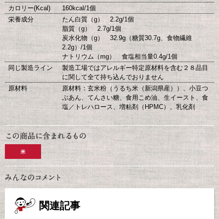
カロリー(Kcal)
160kcal/1個
栄養成分
たん白質（g） 2.2g/1個
脂質（g） 2.7g/1個
炭水化物（g） 32.9g（糖質30.7g、食物繊維
2.2g）/1個
ナトリウム（mg） 食塩相当量0.4g/1個
同じ製造ライン
製造工場ではアレルギー特定原材料を含む２８品目
に関して全て持ち込んでおりません
原材料
原材料：玄米粉（うるち米（新潟県産））、小豆つ
ぶあん、てんさい糖、食用こめ油、生イースト、食
塩／トレハロース、増粘剤（HPMC）、乳化剤
米
関連記事