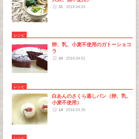
31
2016.04.03
レシピ
卵、乳、小麦不使用のガトーショコ
ラ
24
2016.04.01
レシピ
白あんのさくら蒸しパン（卵、乳、
小麦不使用）
14
2016.03.30
レシピ