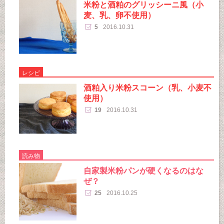
米粉と酒粕のグリッシーニ風（小
麦、乳、卵不使用）
5
2016.10.31
レシピ
酒粕入り米粉スコーン（乳、小麦不
使用）
19
2016.10.31
読み物
自家製米粉パンが硬くなるのはな
ぜ？
25
2016.10.25