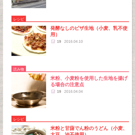
レシピ
発酵なしのピザ生地（小麦、乳不使
用）
19
2016.04.10
読み物
米粉、小麦粉を使用した生地を揚げ
る場合の注意点
19
2016.04.04
レシピ
米粉と甘藷でん粉のうどん（小麦、
大豆、油不使用）