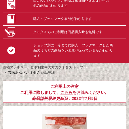
自分のアレルゲン、制限対象食品を含まないその
他の商品がわかります
購入・ブックマーク履歴がわかります
クミタスでのご利用は商品購入時も無料です
ショップ別に、今までに購入・ブックマークした商
品のうちどの商品をいま取り扱っているかがわかり
ます
食物アレルギー、食事制限中の方のクミタス トップ
＞
玄米あんパン ３個入 商品詳細
- ご利用上の注意 -
ご利用に際しまして、
こちら
をお読みください。
商品情報最終更新日
: 2022年7月5日