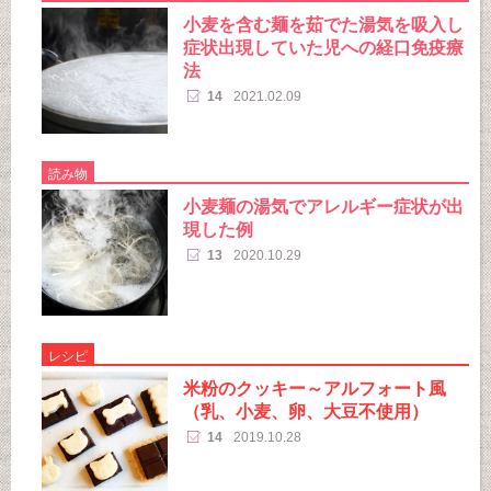
小麦を含む麺を茹でた湯気を吸入し
症状出現していた児への経口免疫療
法
14
2021.02.09
読み物
小麦麺の湯気でアレルギー症状が出
現した例
13
2020.10.29
レシピ
米粉のクッキー～アルフォート風
（乳、小麦、卵、大豆不使用）
14
2019.10.28