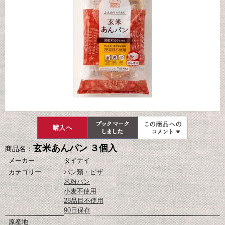
玄米あんパン ３個入
商品名：
メーカー
タイナイ
カテゴリー
パン類・ピザ
米粉パン
小麦不使用
28品目不使用
90日保存
原産地