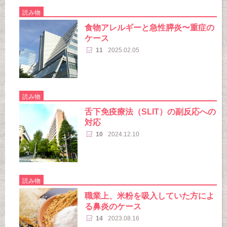
読み物
食物アレルギーと急性膵炎〜重症の
ケース
11
2025.02.05
読み物
舌下免疫療法（SLIT）の副反応への
対応
10
2024.12.10
読み物
職業上、米粉を吸入していた方によ
る鼻炎のケース
14
2023.08.16