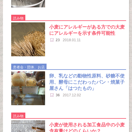
読み物
小麦にアレルギーがある方での大麦
にアレルギーを示す条件可能性
23
2018.01.11
患者会・団体、お店
卵、乳などの動物性原料、砂糖不使
用、酵母にこだわったパン・焼菓子
屋さん「はつたもの」
36
2017.12.02
読み物
小麦が使用される加工食品中の小麦
含有量はどのくらいか？