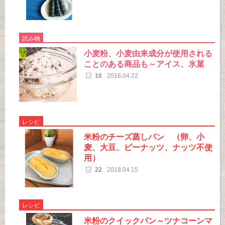
読み物
小麦粉、小麦由来成分が使用される
ことのある商品も～アイス、氷菓
10
2018.04.22
レシピ
米粉のチーズ蒸しパン （卵、小
麦、大豆、ピーナッツ、ナッツ不使
用）
22
2018.04.15
レシピ
米粉のクイックパン～ツナコーンマ