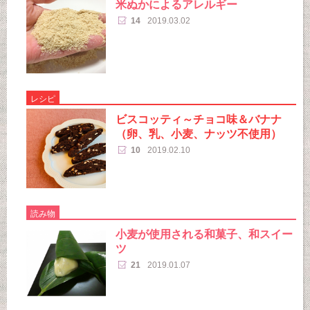
米ぬかによるアレルギー
14
2019.03.02
レシピ
ビスコッティ～チョコ味＆バナナ
（卵、乳、小麦、ナッツ不使用）
10
2019.02.10
読み物
小麦が使用される和菓子、和スイー
ツ
21
2019.01.07