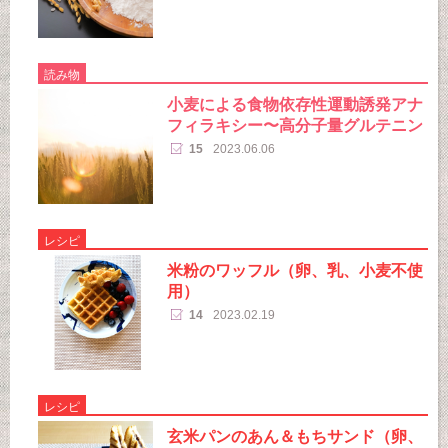
読み物
小麦による食物依存性運動誘発アナ
フィラキシー〜高分子量グルテニン
15
2023.06.06
レシピ
米粉のワッフル（卵、乳、小麦不使
用）
14
2023.02.19
レシピ
玄米パンのあん＆もちサンド（卵、