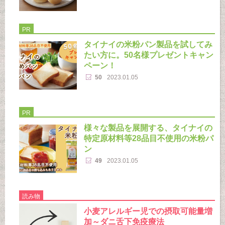
PR
タイナイの米粉パン製品を試してみ
たい方に。50名様プレゼントキャン
ペーン！
50
2023.01.05
PR
様々な製品を展開する、タイナイの
特定原材料等28品目不使用の米粉パ
ン
49
2023.01.05
読み物
小麦アレルギー児での摂取可能量増
加～ダニ舌下免疫療法