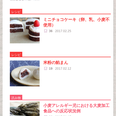
レシピ
ミニチョコケーキ（卵、乳、小麦不
使用）
36
2017.02.25
レシピ
米粉の餡まん
19
2017.02.12
読み物
小麦アレルギー児における大麦加工
食品への反応状況例