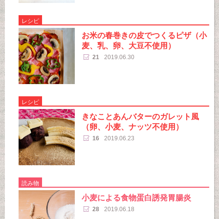
レシピ
お米の春巻きの皮でつくるピザ（小
麦、乳、卵、大豆不使用）
21
2019.06.30
レシピ
きなことあんバターのガレット風
（卵、小麦、ナッツ不使用）
16
2019.06.23
読み物
小麦による食物蛋白誘発胃腸炎
28
2019.06.18