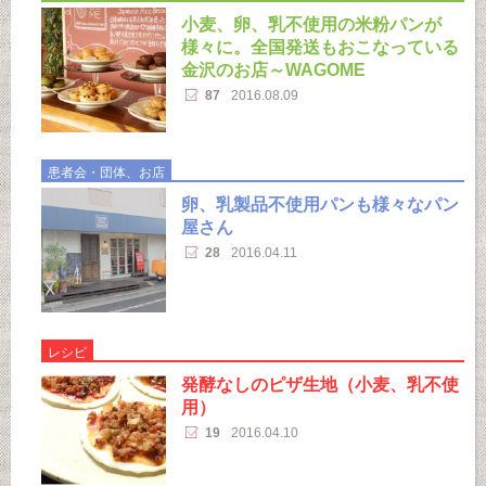
小麦、卵、乳不使用の米粉パンが
様々に。全国発送もおこなっている
金沢のお店～WAGOME
87
2016.08.09
患者会・団体、お店
卵、乳製品不使用パンも様々なパン
屋さん
28
2016.04.11
レシピ
発酵なしのピザ生地（小麦、乳不使
用）
19
2016.04.10