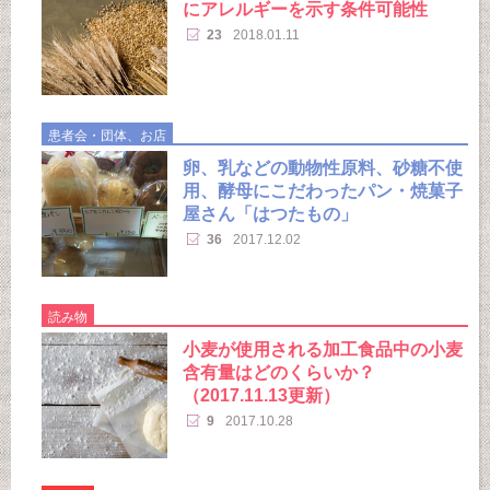
にアレルギーを示す条件可能性
23
2018.01.11
患者会・団体、お店
卵、乳などの動物性原料、砂糖不使
用、酵母にこだわったパン・焼菓子
屋さん「はつたもの」
36
2017.12.02
読み物
小麦が使用される加工食品中の小麦
含有量はどのくらいか？
（2017.11.13更新）
9
2017.10.28