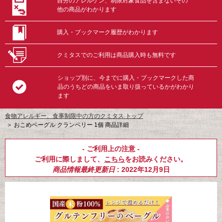
自分のアレルゲン、制限対象食品を含まないその
他の商品がわかります
購入・ブックマーク履歴がわかります
クミタスでのご利用は商品購入時も無料です
ショップ別に、今までに購入・ブックマークした商
品のうちどの商品をいま取り扱っているかがわかり
ます
食物アレルギー、食事制限中の方のクミタス トップ
＞
おこめベーグル クランベリー 1個 商品詳細
- ご利用上の注意 -
ご利用に際しまして、
こちら
をお読みください。
商品情報最終更新日
: 2022年12月9日