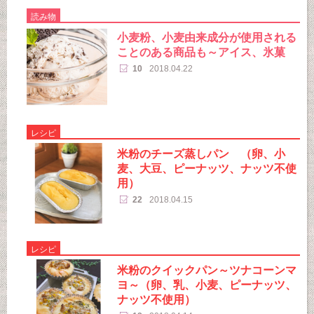
読み物
小麦粉、小麦由来成分が使用される
ことのある商品も～アイス、氷菓
10
2018.04.22
レシピ
米粉のチーズ蒸しパン （卵、小
麦、大豆、ピーナッツ、ナッツ不使
用）
22
2018.04.15
レシピ
米粉のクイックパン～ツナコーンマ
ヨ～（卵、乳、小麦、ピーナッツ、
ナッツ不使用）