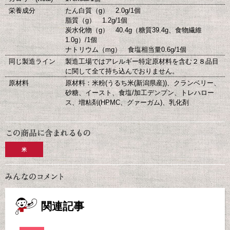
栄養成分
たん白質（g） 2.0g/1個
脂質（g） 1.2g/1個
炭水化物（g） 40.4g（糖質39.4g、食物繊維
1.0g）/1個
ナトリウム（mg） 食塩相当量0.6g/1個
同じ製造ライン
製造工場ではアレルギー特定原材料を含む２８品目
に関して全て持ち込んでおりません。
原材料
原材料：米粉(うるち米(新潟県産))、クランベリー、
砂糖、イースト、食塩/加工デンプン、トレハロー
ス、増粘剤(HPMC、グァーガム)、乳化剤
米
関連記事