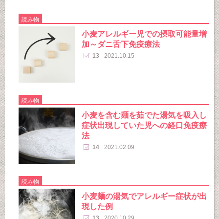
読み物
小麦アレルギー児での摂取可能量増
加～ダニ舌下免疫療法
13
2021.10.15
読み物
小麦を含む麺を茹でた湯気を吸入し
症状出現していた児への経口免疫療
法
14
2021.02.09
読み物
小麦麺の湯気でアレルギー症状が出
現した例
13
2020.10.29