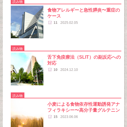
読み物
食物アレルギーと急性膵炎〜重症の
ケース
11
2025.02.05
読み物
舌下免疫療法（SLIT）の副反応への
対応
10
2024.12.10
読み物
小麦による食物依存性運動誘発アナ
フィラキシー〜高分子量グルテニン
15
2023.06.06