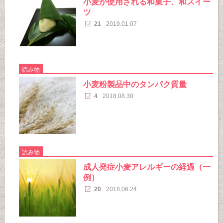
小麦が使用される和菓子、和スイー
ツ
21
2019.01.07
読み物
小麦粉製品中のタンパク質量
4
2018.08.30
読み物
成人発症小麦アレルギーの経過（一
例）
20
2018.06.24