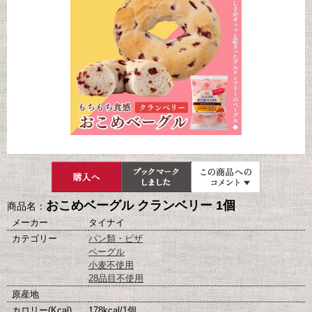
おこめベーグル クランベリー 1個
商品名：
メーカー
タイナイ
カテゴリー
パン類・ピザ
ベーグル
小麦不使用
28品目不使用
原産地
カロリー(Kcal)
178kcal/1個