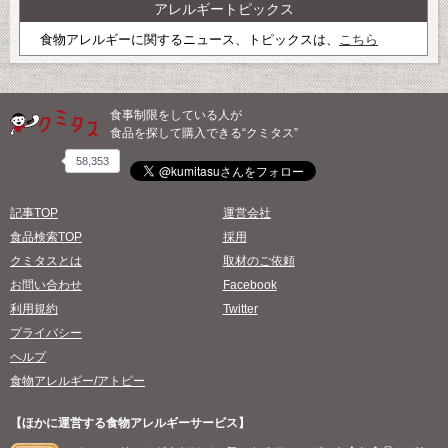
アレルギートピックス
食物アレルギーに関するニュース、トピックスは、
こちら
食事制限をしている人が
食品を探して購入できる“クミタス”
58,353
記事TOP
運営会社
食品検索TOP
採用
クミタスとは
取材のご依頼
お問い合わせ
Facebook
利用規約
Twitter
プライバシー
ヘルプ
食物アレルギー/アトピー
【ほかに運営する食物アレルギーサービス】