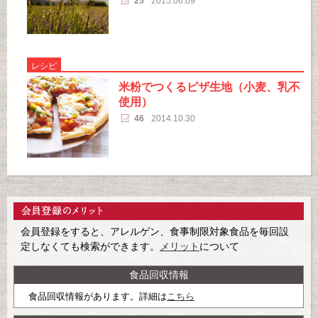
25
2015.06.09
レシピ
米粉でつくるピザ生地（小麦、乳不
使用）
46
2014.10.30
会員登録をすると、アレルゲン、食事制限対象食品を毎回設
定しなくても検索ができます。
メリット
について
食品回収情報
食品回収情報があります。詳細は
こちら