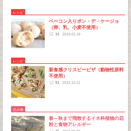
レシピ
ベーコン入りポン・デ・ケージョ
（卵、乳、小麦不使用）
33
2016.02.19
レシピ
新食感クリスピーピザ（動物性原料
不使用）
93
2015.10.21
読み物
春～秋まで飛散するイネ科植物の花
粉と食物アレルギー