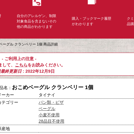
対
自分のアレルゲン、制限
購入・ブックマーク履歴
ク
く
対象食品を含まないその
がわかります
品
他の商品がわかります
ベーグル クランベリー 1個 商品詳細
- ご利用上の注意 -
まして、
こちら
をお読みください。
報最終更新日
: 2022年12月9日
おこめベーグル クランベリー 1個
品名：
メーカー
タイナイ
カテゴリー
パン類・ピザ
ベーグル
小麦不使用
28品目不使用
原産地