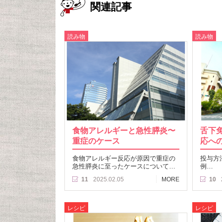
関連記事
読み物
読み物
食物アレルギーと急性膵炎〜
舌下免
重症のケース
応へ
食物アレルギー反応が原因で重症の
投与方
急性膵炎に至ったケースについて…
例…
11
2025.02.05
MORE
10
レシピ
レシピ