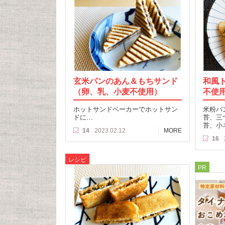
玄米パンのあん＆もちサンド
和風
（卵、乳、小麦不使用）
不使
ホットサンドベーカーでホットサン
米粉パ
ドに…
苔、三
苔、小
14
2023.02.12
MORE
16
レシピ
PR