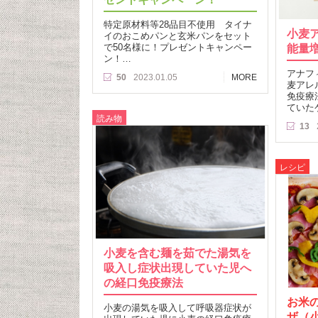
特定原材料等28品目不使用 タイナ
小麦
イのおこめパンと玄米パンをセット
で50名様に！プレゼントキャンペー
能量
ン！…
アナフ
50
2023.01.05
MORE
麦アレ
免疫療
ていた
読み物
13
レシピ
小麦を含む麺を茹でた湯気を
吸入し症状出現していた児へ
の経口免疫療法
お米
小麦の湯気を吸入して呼吸器症状が
ザ（