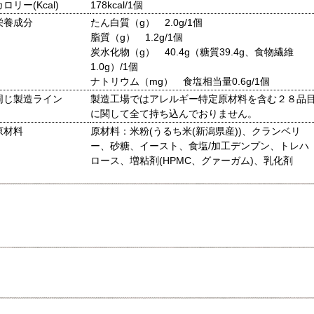
カロリー(Kcal)
178kcal/1個
栄養成分
たん白質（g） 2.0g/1個
脂質（g） 1.2g/1個
炭水化物（g） 40.4g（糖質39.4g、食物繊維
1.0g）/1個
ナトリウム（mg） 食塩相当量0.6g/1個
同じ製造ライン
製造工場ではアレルギー特定原材料を含む２８品
に関して全て持ち込んでおりません。
原材料
原材料：米粉(うるち米(新潟県産))、クランベリ
ー、砂糖、イースト、食塩/加工デンプン、トレハ
ロース、増粘剤(HPMC、グァーガム)、乳化剤