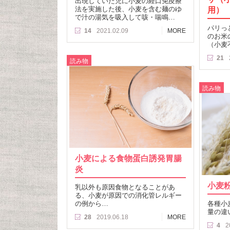
出現していた児に小麦の経口免疫療
法を実施した後、小麦を含む麺のゆ
用）
で汁の湯気を吸入して咳・喘鳴…
パリっ
14
2021.02.09
MORE
のお米
（小麦
21
読み物
読み物
小麦による食物蛋白誘発胃腸
炎
小麦
乳以外も原因食物となることがあ
る、小麦が原因での消化管レルギー
の例から…
各種小
量の違
28
2019.06.18
MORE
4
2