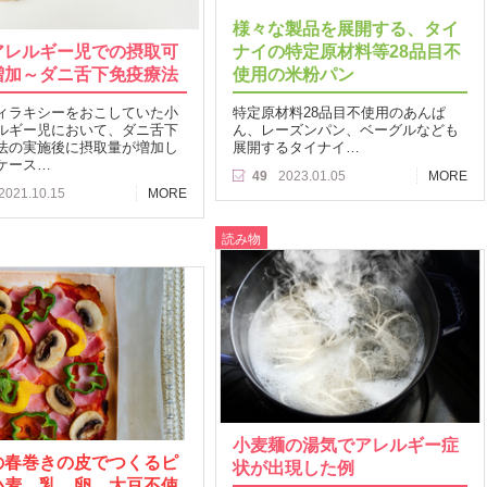
様々な製品を展開する、タイ
アレルギー児での摂取可
ナイの特定原材料等28品目不
増加～ダニ舌下免疫療法
使用の米粉パン
ィラキシーをおこしていた小
特定原材料28品目不使用のあんぱ
ルギー児において、ダニ舌下
ん、レーズンパン、ベーグルなども
法の実施後に摂取量が増加し
展開するタイナイ…
ケース…
49
2023.01.05
MORE
2021.10.15
MORE
読み物
小麦麺の湯気でアレルギー症
の春巻きの皮でつくるピ
状が出現した例
小麦、乳、卵、大豆不使