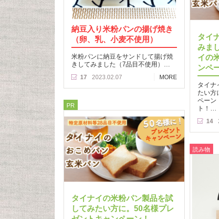
納豆入り米粉パンの揚げ焼き
タイ
（卵、乳、小麦不使用）
みま
米粉パンに納豆をサンドして揚げ焼
イの
きしてみました（7品目不使用）…
ンペ
17
2023.02.07
MORE
タイナ
たい方
ペーン
PR
ト！…
14
読み物
タイナイの米粉パン製品を試
してみたい方に。50名様プレ
ゼントキャンペーン！