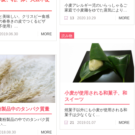
小麦アレルギー児のいらっしゃるご
家庭で小麦麺をゆでた蒸気により…
と美味しい、クリスピー食感
13
2020.10.29
MORE
の春巻きの皮でつくるピザ
不使用）…
2019.06.30
MORE
読み物
小麦が使用される和菓子、和
スイーツ
粉製品中のタンパク質量
焼菓子以外にも小麦が使用される和
菓子は少なくなく…
麦粉製品の中でのタンパク質
21
2019.01.07
MORE
い…
018.08.30
MORE