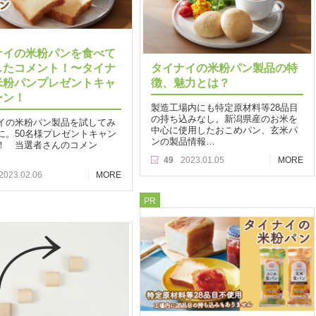
ナイの米粉パンを食べて
したコメント！〜タイナ
タイナイの米粉パン製品の特
米粉パンプレゼントキャ
徴、魅力とは？
ーン！
製造工場内にも特定原材料等28品目
の持ち込みなし。新潟県産のお米を
イの米粉パン製品を試してみ
中心に使用したおこめパン、玄米パ
に。50名様プレゼントキャン
ンの製品情報…
！ 当選者さんのコメン
49
2023.01.05
MORE
2023.02.06
MORE
PR