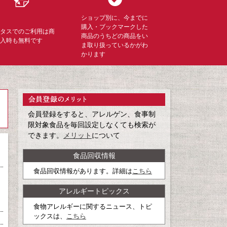
ショップ別に、今までに
購入・ブックマークした
ミタスでのご利用は商
商品のうちどの商品をい
購入時も無料です
ま取り扱っているかがわ
かります
会員登録をすると、アレルゲン、食事制
限対象食品を毎回設定しなくても検索が
できます。
メリット
について
食品回収情報
食品回収情報があります。詳細は
こちら
アレルギートピックス
食物アレルギーに関するニュース、トピ
ックスは、
こちら