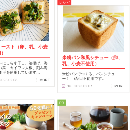
レシピ
トースト（卵、乳、小麦
用）
米粉パン和風シチュー（卵、
ンにしらす干し、油揚げ、海
乳、小麦不使用）
つ葉、カイワレ大根、刻み海
ネギを使用しています…
米粉パンでつくる、パンシチュ
ー！ 7品目不使用です…
2023.02.08
MORE
16
2023.02.07
MORE
PR