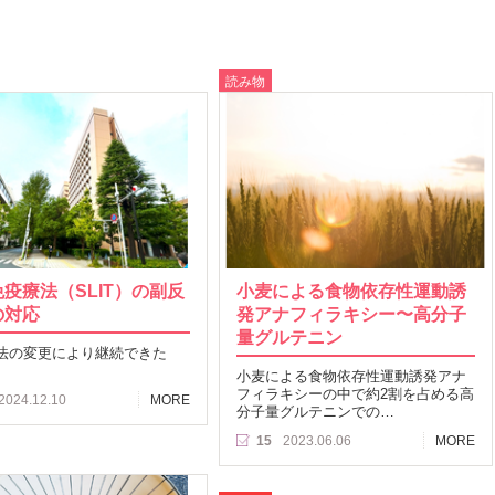
読み物
疫療法（SLIT）の副反
小麦による食物依存性運動誘
の対応
発アナフィラキシー〜高分子
量グルテニン
法の変更により継続できた
小麦による食物依存性運動誘発アナ
フィラキシーの中で約2割を占める高
2024.12.10
MORE
分子量グルテニンでの…
15
2023.06.06
MORE