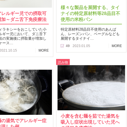
様々な製品を展開する、タイ
アレルギー児での摂取可
ナイの特定原材料等28品目不
増加～ダニ舌下免疫療法
使用の米粉パン
ィラキシーをおこしていた小
特定原材料28品目不使用のあんぱ
ルギー児において、ダニ舌下
ん、レーズンパン、ベーグルなども
法の実施後に摂取量が増加し
展開するタイナイ…
ケース…
49
2023.01.05
MORE
2021.10.15
MORE
読み物
小麦を含む麺を茹でた湯気を
麺の湯気でアレルギー症
吸入し症状出現していた児へ
出現した例