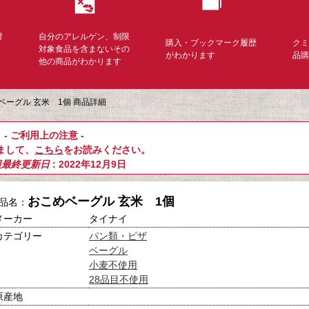
対
自分のアレルゲン、制限
購入・ブックマーク履歴
ク
く
対象食品を含まないその
がわかります
品
他の商品がわかります
ベーグル 玄米 1個 商品詳細
- ご利用上の注意 -
まして、
こちら
をお読みください。
報最終更新日
: 2022年12月9日
おこめベーグル 玄米 1個
品名：
メーカー
タイナイ
カテゴリー
パン類・ピザ
ベーグル
小麦不使用
28品目不使用
原産地