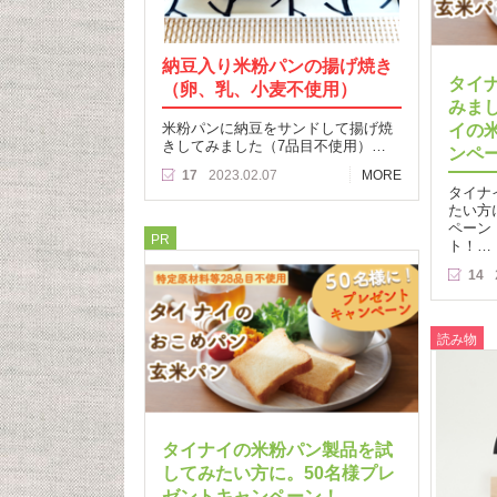
納豆入り米粉パンの揚げ焼き
タイ
（卵、乳、小麦不使用）
みま
米粉パンに納豆をサンドして揚げ焼
イの
きしてみました（7品目不使用）…
ンペ
17
2023.02.07
MORE
タイナ
たい方
ペーン
PR
ト！…
14
読み物
タイナイの米粉パン製品を試
してみたい方に。50名様プレ
ゼントキャンペーン！