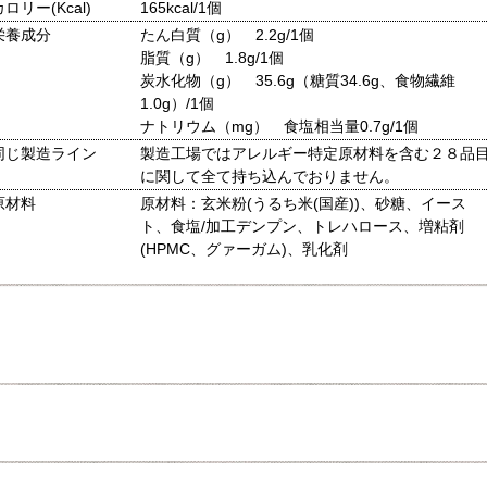
カロリー(Kcal)
165kcal/1個
栄養成分
たん白質（g） 2.2g/1個
脂質（g） 1.8g/1個
炭水化物（g） 35.6g（糖質34.6g、食物繊維
1.0g）/1個
ナトリウム（mg） 食塩相当量0.7g/1個
同じ製造ライン
製造工場ではアレルギー特定原材料を含む２８品
に関して全て持ち込んでおりません。
原材料
原材料：玄米粉(うるち米(国産))、砂糖、イース
ト、食塩/加工デンプン、トレハロース、増粘剤
(HPMC、グァーガム)、乳化剤