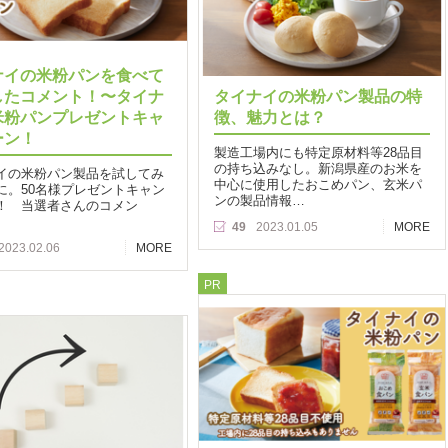
ナイの米粉パンを食べて
したコメント！〜タイナ
タイナイの米粉パン製品の特
米粉パンプレゼントキャ
徴、魅力とは？
ーン！
製造工場内にも特定原材料等28品目
の持ち込みなし。新潟県産のお米を
イの米粉パン製品を試してみ
中心に使用したおこめパン、玄米パ
に。50名様プレゼントキャン
ンの製品情報…
！ 当選者さんのコメン
49
2023.01.05
MORE
2023.02.06
MORE
PR