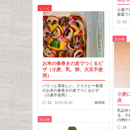
レシピ
小麦ア
家庭で
13
読み物
お米の春巻きの皮でつくるピ
ザ（小麦、乳、卵、大豆不使
用）
パリっと美味しい、クリスピー食感
のお米の春巻きの皮でつくるピザ
小麦
（小麦不使用）…
炎
21
2019.06.30
MORE
乳以外
る、小
読み物
の例か
28