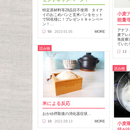
特定原材料等28品目不使用 タイナ
小麦
イのおこめパンと玄米パンをセット
で50名様に！プレゼントキャンペー
能量
ン！…
アナフ
50
2023.01.05
MORE
麦アレ
免疫療
ていた
読み物
13
読み物
米による反応
おかゆ摂取後の消化器症状…
10
2021.09.13
MORE
小麦
状が