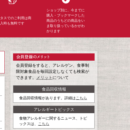
ショップ別に、今までに
購入・ブックマークした
ミタスでのご利用は商
商品のうちどの商品をい
購入時も無料です
ま取り扱っているかがわ
かります
会員登録をすると、アレルゲン、食事制
限対象食品を毎回設定しなくても検索が
できます。
メリット
について
食品回収情報
食品回収情報があります。詳細は
こちら
アレルギートピックス
食物アレルギーに関するニュース、トピ
ックスは、
こちら