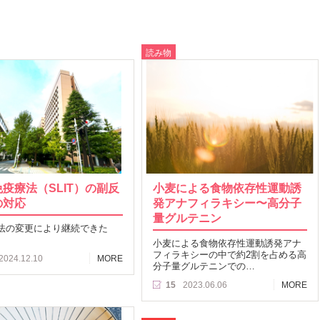
読み物
疫療法（SLIT）の副反
小麦による食物依存性運動誘
の対応
発アナフィラキシー〜高分子
量グルテニン
法の変更により継続できた
小麦による食物依存性運動誘発アナ
フィラキシーの中で約2割を占める高
2024.12.10
MORE
分子量グルテニンでの…
15
2023.06.06
MORE