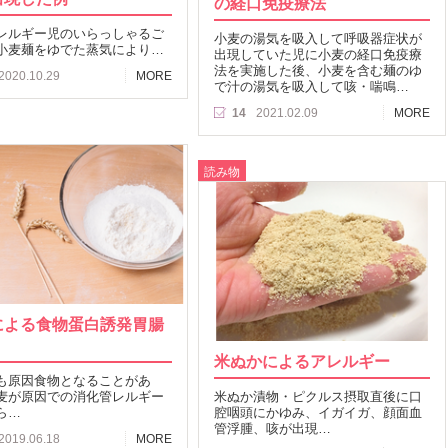
の経口免疫療法
レルギー児のいらっしゃるご
小麦の湯気を吸入して呼吸器症状が
小麦麺をゆでた蒸気により…
出現していた児に小麦の経口免疫療
法を実施した後、小麦を含む麺のゆ
2020.10.29
MORE
で汁の湯気を吸入して咳・喘鳴…
14
2021.02.09
MORE
読み物
による食物蛋白誘発胃腸
米ぬかによるアレルギー
も原因食物となることがあ
麦が原因での消化管レルギー
米ぬか漬物・ピクルス摂取直後に口
ら…
腔咽頭にかゆみ、イガイガ、顔面血
管浮腫、咳が出現…
2019.06.18
MORE