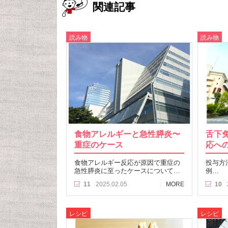
関連記事
読み物
読み物
食物アレルギーと急性膵炎〜
舌下免
重症のケース
応へ
食物アレルギー反応が原因で重症の
投与方
急性膵炎に至ったケースについて…
例…
11
2025.02.05
MORE
10
レシピ
レシピ