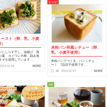
レシピ
トースト（卵、乳、小麦
用）
米粉パン和風シチュー（卵、
ンにしらす干し、油揚げ、海
乳、小麦不使用）
つ葉、カイワレ大根、刻み海
ネギを使用しています…
米粉パンでつくる、パンシチュ
ー！ 7品目不使用です…
2023.02.08
MORE
16
2023.02.07
MORE
PR