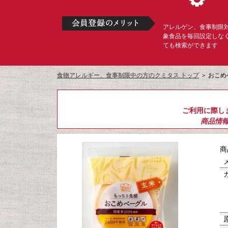
アレルゲン、食事制限
象食品を毎回設定しな
ても検索ができます
食物アレルギー、食事制限中の方のクミタス トップ
＞
おこめ
ご利用に際し
商品情
商