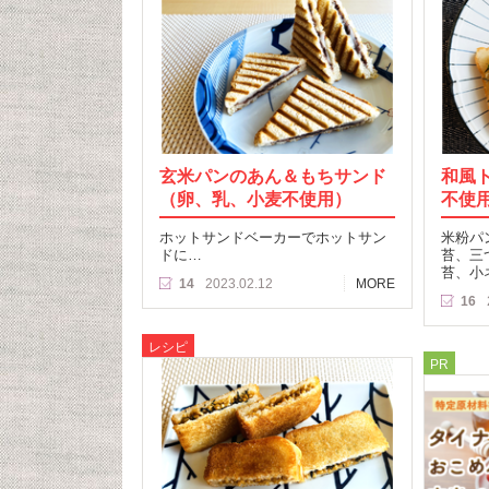
玄米パンのあん＆もちサンド
和風
（卵、乳、小麦不使用）
不使
ホットサンドベーカーでホットサン
米粉パ
ドに…
苔、三
苔、小
14
2023.02.12
MORE
16
レシピ
PR