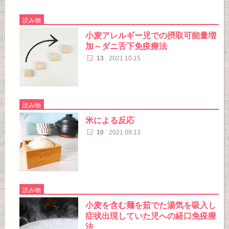
読み物
小麦アレルギー児での摂取可能量増
加～ダニ舌下免疫療法
13
2021.10.15
読み物
米による反応
10
2021.09.13
読み物
小麦を含む麺を茹でた湯気を吸入し
症状出現していた児への経口免疫療
法