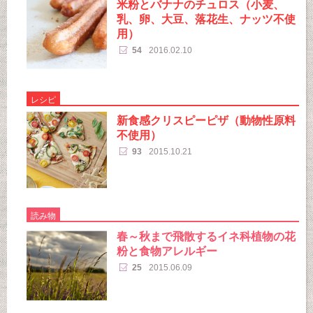
米粉とバナナのチュロス（小麦、
乳、卵、大豆、落花生、ナッツ不使
用）
54
2016.02.10
レシピ
新食感クリスピーピザ（動物性原料
不使用）
93
2015.10.21
読み物
春～秋まで飛散するイネ科植物の花
粉と食物アレルギー
25
2015.06.09