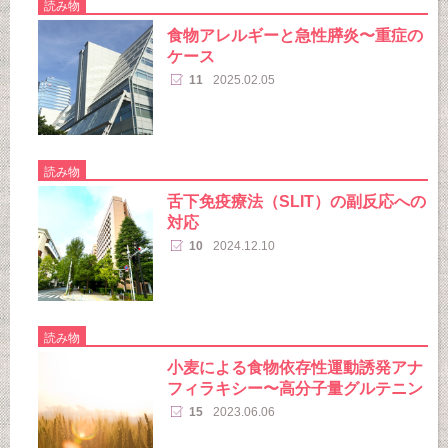
読み物
食物アレルギーと急性膵炎〜重症の
ケース
11
2025.02.05
読み物
舌下免疫療法（SLIT）の副反応への
対応
10
2024.12.10
読み物
小麦による食物依存性運動誘発アナ
フィラキシー〜高分子量グルテニン
15
2023.06.06