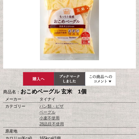
おこめベーグル 玄米 1個
商品名：
メーカー
タイナイ
カテゴリー
パン類・ピザ
ベーグル
小麦不使用
28品目不使用
原産地
カロリー(Kcal)
165kcal/1個