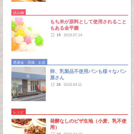
読み物
もち米が原料として使用されること
もある金平糖
19
2016.07.14
患者会・団体、お店
卵、乳製品不使用パンも様々なパン
屋さん
28
2016.04.11
レシピ
発酵なしのピザ生地（小麦、乳不使
用）