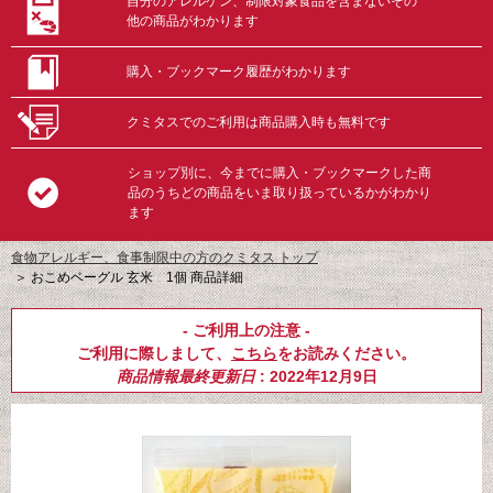
自分のアレルゲン、制限対象食品を含まないその
他の商品がわかります
購入・ブックマーク履歴がわかります
クミタスでのご利用は商品購入時も無料です
ショップ別に、今までに購入・ブックマークした商
品のうちどの商品をいま取り扱っているかがわかり
ます
食物アレルギー、食事制限中の方のクミタス トップ
＞
おこめベーグル 玄米 1個 商品詳細
- ご利用上の注意 -
ご利用に際しまして、
こちら
をお読みください。
商品情報最終更新日
: 2022年12月9日