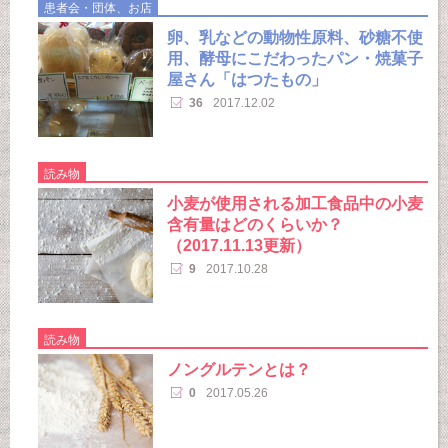
患者会・団体、お店
卵、乳などの動物性原料、砂糖不使
用、酵母にこだわったパン・焼菓子
屋さん「はつたもの」
36
2017.12.02
読み物
小麦が使用される加工食品中の小麦
含有量はどのくらいか？
（2017.11.13更新）
9
2017.10.28
読み物
ノングルテンとは？
0
2017.05.26