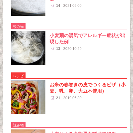
14
2021.02.09
読み物
小麦麺の湯気でアレルギー症状が出
現した例
13
2020.10.29
レシピ
お米の春巻きの皮でつくるピザ（小
麦、乳、卵、大豆不使用）
21
2019.06.30
読み物