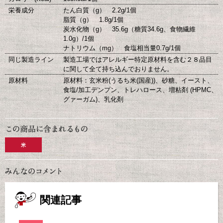
栄養成分
たん白質（g） 2.2g/1個
脂質（g） 1.8g/1個
炭水化物（g） 35.6g（糖質34.6g、食物繊維
1.0g）/1個
ナトリウム（mg） 食塩相当量0.7g/1個
同じ製造ライン
製造工場ではアレルギー特定原材料を含む２８品目
に関して全て持ち込んでおりません。
原材料
原材料：玄米粉(うるち米(国産))、砂糖、イースト、
食塩/加工デンプン、トレハロース、増粘剤 (HPMC、
グァーガム)、乳化剤
米
関連記事