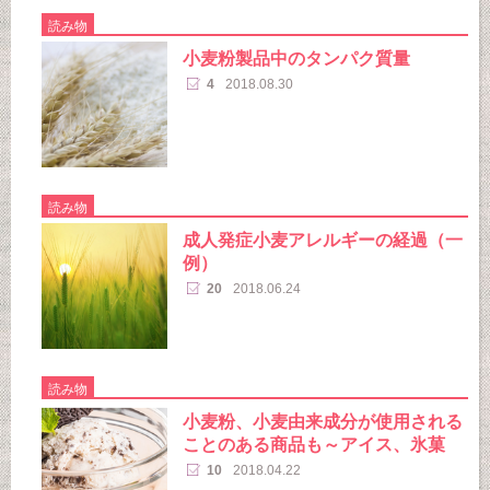
読み物
小麦粉製品中のタンパク質量
4
2018.08.30
読み物
成人発症小麦アレルギーの経過（一
例）
20
2018.06.24
読み物
小麦粉、小麦由来成分が使用される
ことのある商品も～アイス、氷菓
10
2018.04.22