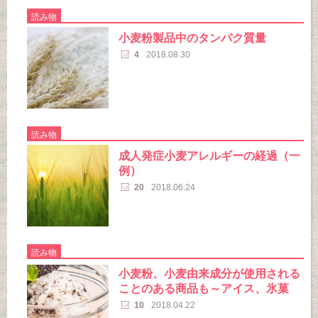
読み物
小麦粉製品中のタンパク質量
4
2018.08.30
読み物
成人発症小麦アレルギーの経過（一
例）
20
2018.06.24
読み物
小麦粉、小麦由来成分が使用される
ことのある商品も～アイス、氷菓
10
2018.04.22