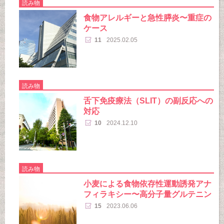
読み物
食物アレルギーと急性膵炎〜重症の
ケース
11
2025.02.05
読み物
舌下免疫療法（SLIT）の副反応への
対応
10
2024.12.10
読み物
小麦による食物依存性運動誘発アナ
フィラキシー〜高分子量グルテニン
15
2023.06.06