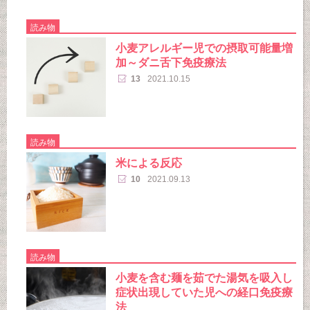
読み物
小麦アレルギー児での摂取可能量増
加～ダニ舌下免疫療法
13
2021.10.15
読み物
米による反応
10
2021.09.13
読み物
小麦を含む麺を茹でた湯気を吸入し
症状出現していた児への経口免疫療
法