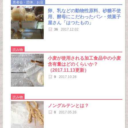
患者会・団体、お店
卵、乳などの動物性原料、砂糖不使
用、酵母にこだわったパン・焼菓子
屋さん「はつたもの」
36
2017.12.02
読み物
小麦が使用される加工食品中の小麦
含有量はどのくらいか？
（2017.11.13更新）
9
2017.10.28
読み物
ノングルテンとは？
0
2017.05.26