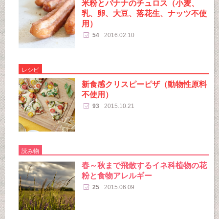
米粉とバナナのチュロス（小麦、
乳、卵、大豆、落花生、ナッツ不使
用）
54
2016.02.10
レシピ
新食感クリスピーピザ（動物性原料
不使用）
93
2015.10.21
読み物
春～秋まで飛散するイネ科植物の花
粉と食物アレルギー
25
2015.06.09