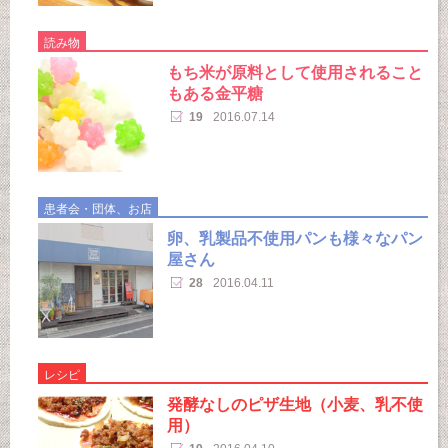
読み物
もち米が原料として使用されること
もある金平糖
19
2016.07.14
患者会・団体、お店
卵、乳製品不使用パンも様々なパン
屋さん
28
2016.04.11
レシピ
発酵なしのピザ生地（小麦、乳不使
用）