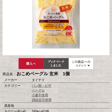
おこめベーグル 玄米 1個
商品名：
メーカー
タイナイ
カテゴリー
パン類・ピザ
ベーグル
小麦不使用
28品目不使用
原産地
カロリー(Kcal)
165kcal/1個