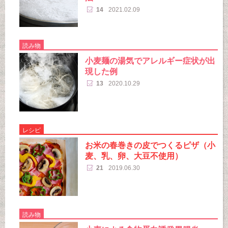
14
2021.02.09
読み物
小麦麺の湯気でアレルギー症状が出
現した例
13
2020.10.29
レシピ
お米の春巻きの皮でつくるピザ（小
麦、乳、卵、大豆不使用）
21
2019.06.30
読み物