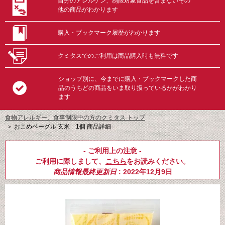
自分のアレルゲン、制限対象食品を含まないその
他の商品がわかります
購入・ブックマーク履歴がわかります
クミタスでのご利用は商品購入時も無料です
ショップ別に、今までに購入・ブックマークした商
品のうちどの商品をいま取り扱っているかがわかり
ます
食物アレルギー、食事制限中の方のクミタス トップ
＞
おこめベーグル 玄米 1個 商品詳細
- ご利用上の注意 -
ご利用に際しまして、
こちら
をお読みください。
商品情報最終更新日
: 2022年12月9日