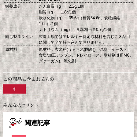
栄養成分
たん白質（g） 2.2g/1個
脂質（g） 1.8g/1個
炭水化物（g） 35.6g（糖質34.6g、食物繊維
1.0g）/1個
ナトリウム（mg） 食塩相当量0.7g/1個
同じ製造ライン
製造工場ではアレルギー特定原材料を含む２８品目
に関して全て持ち込んでおりません。
原材料
原材料：玄米粉(うるち米(国産))、砂糖、イースト、
食塩/加工デンプン、トレハロース、増粘剤 (HPMC、
グァーガム)、乳化剤
米
関連記事